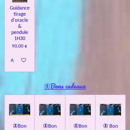
Guidance
tirage
d'oracle
&
pendule
1H30
90,00 €
Ajouter au panier
🦋Bons cadeaux
🦋Bon
🦋Bon
🦋Bon
🦋 Bon