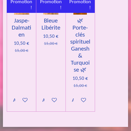
Promotion
Promotion
Promotion
!
!
!
Jaspe-
Bleue
🌿
Dalmati
Libérite
Porte-
en
clés
10,50 €
spirituel
10,50 €
15,00 €
Ganesh
15,00 €
&
Turquoi
se 🌿
10,50 €
15,00 €
Ajouter au panier
Ajouter au panier
Ajouter au panier