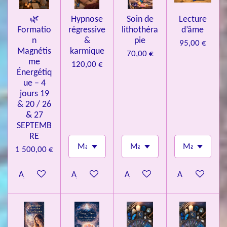
🌿
Hypnose
Soin de
Lecture
Formatio
régressive
lithothéra
d’âme
n
&
pie
95,00 €
Magnétis
karmique
70,00 €
me
120,00 €
Énergétiq
ue – 4
jours 19
& 20 / 26
& 27
SEPTEMB
RE
1 500,00 €
Ajouter au panier
Ajouter au panier
Ajouter au panier
Ajouter au pa