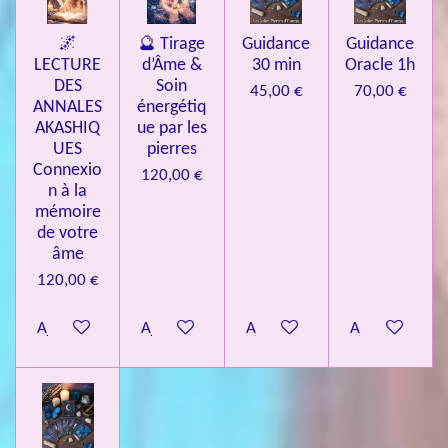
🌌
🔮 Tirage
Guidance
Guidance
LECTURE
d’Âme &
30 min
Oracle 1h
DES
Soin
45,00 €
70,00 €
ANNALES
énergétiq
AKASHIQ
ue par les
UES
pierres
Connexio
120,00 €
n à la
mémoire
de votre
âme
120,00 €
Ajouter au panier
Ajouter au panier
Ajouter au panier
Ajouter au pa