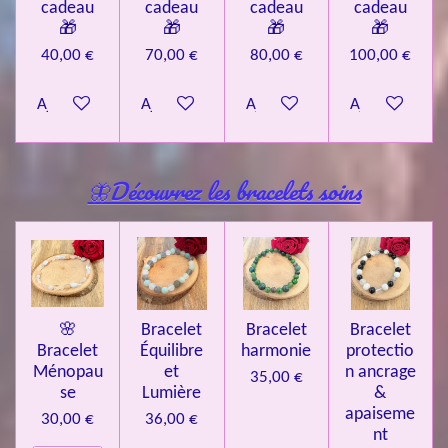
cadeau
cadeau
cadeau
cadeau
🎁
🎁
🎁
🎁
40,00 €
70,00 €
80,00 €
100,00 €
Ajouter au panier
Ajouter au panier
Ajouter au panier
Ajouter au pa
🦋Découvrez les bracelets soins
🌸
Bracelet
Bracelet
Bracelet
Bracelet
Équilibre
harmonie
protectio
Ménopau
et
n ancrage
35,00 €
se
Lumière
&
apaiseme
30,00 €
36,00 €
nt