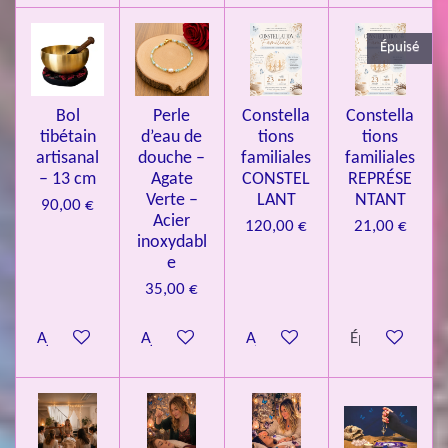
3
Épuisé
7
3
4
Bol
Perle
Constella
Constella
9
tibétain
d’eau de
tions
tions
artisanal
douche –
familiales
familiales
3
– 13 cm
Agate
CONSTEL
REPRÉSE
9
Verte –
LANT
NTANT
90,00 €
7
Acier
120,00 €
21,00 €
inoxydabl
6
e
é
35,00 €
t
o
Ajouter au panier
Ajouter au panier
Ajouter au panier
Épuisé
i
l
e
s