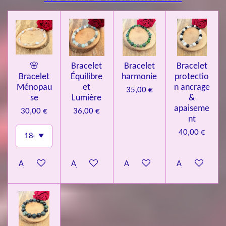
🌸
Bracelet
Bracelet
Bracelet
Bracelet
Équilibre
harmonie
protectio
Ménopau
et
n ancrage
35,00 €
se
Lumière
&
apaiseme
30,00 €
36,00 €
nt
40,00 €
Ajouter au panier
Ajouter au panier
Ajouter au panier
Ajouter au pa