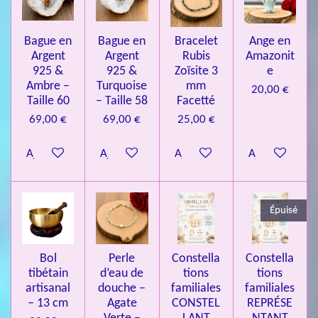
e
e
e
e
e
i
a
l
o
s
s
s
s
u
Bague en
Bague en
Bracelet
Ange en
n
a
Argent
Argent
Rubis
Amazonit
t
:
i
925 &
925 &
Zoïsite 3
e
4
o
Ambre –
Turquoise
mm
20,00 €
n
.
Taille 60
– Taille 58
Facetté
0
69,00 €
69,00 €
25,00 €
8
Ajouter au panier
Ajouter au panier
Ajouter au panier
Ajouter au pa
4
3
3
Épuisé
7
3
4
Bol
Perle
Constella
Constella
9
tibétain
d’eau de
tions
tions
artisanal
douche –
familiales
familiales
3
– 13 cm
Agate
CONSTEL
REPRÉSE
9