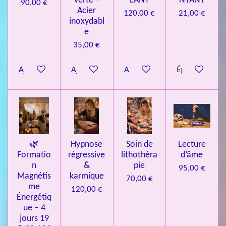
Verte –
LANT
NTANT
90,00 €
7
Acier
120,00 €
21,00 €
inoxydabl
6
e
é
35,00 €
t
o
Ajouter au panier
Ajouter au panier
Ajouter au panier
Épuisé
i
l
e
s
🌿
Hypnose
Soin de
Lecture
Formatio
régressive
lithothéra
d’âme
n
&
pie
95,00 €
Magnétis
karmique
70,00 €
me
120,00 €
Énergétiq
ue – 4
jours 19