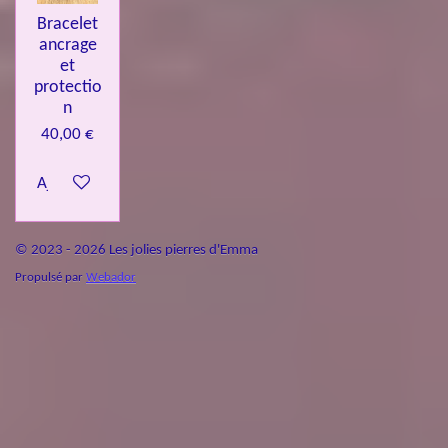
Bracelet
ancrage
et
protectio
n
40,00 €
Ajouter au panier
© 2023 - 2026 Les jolies pierres d'Emma
Propulsé par
Webador