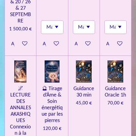
& 20 / 26
& 27
SEPTEMB
RE
1 500,00 €
Ajouter au panier
Ajouter au panier
Ajouter au panier
Ajouter au pa
🌌
🔮 Tirage
Guidance
Guidance
LECTURE
d’Âme &
30 min
Oracle 1h
DES
Soin
45,00 €
70,00 €
ANNALES
énergétiq
AKASHIQ
ue par les
UES
pierres
Connexio
120,00 €
n à la