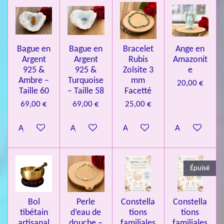
l
l
l
l
l
é
t
v
e
e
e
e
e
i
a
l
o
s
s
s
s
u
Bague en
Bague en
Bracelet
Ange en
n
a
Argent
Argent
Rubis
Amazonit
t
:
i
925 &
925 &
Zoïsite 3
e
4
o
Ambre –
Turquoise
mm
20,00 €
n
.
Taille 60
– Taille 58
Facetté
0
69,00 €
69,00 €
25,00 €
8
Ajouter au panier
Ajouter au panier
Ajouter au panier
Ajouter au pa
4
3
3
Épuisé
7
3
4
Bol
Perle
Constella
Constella
9
tibétain
d’eau de
tions
tions
artisanal
douche –
familiales
familiales