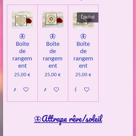
Épuisé
🦋
🦋
🦋
Boîte
Boîte
Boîte
de
de
de
rangem
rangem
rangem
ent
ent
ent
25,00 €
25,00 €
25,00 €
Ajouter au panier
Ajouter au panier
Épuisé
🦋Attrape rêve/soleil