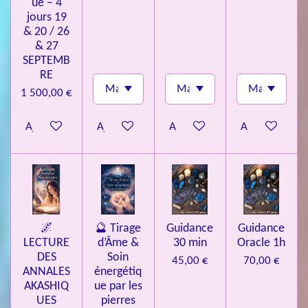
ue – 4
jours 19
& 20 / 26
& 27
SEPTEMB
RE
1 500,00 €
Ajouter au panier
Ajouter au panier
Ajouter au panier
Ajouter au pa
🌌
🔮 Tirage
Guidance
Guidance
LECTURE
d’Âme &
30 min
Oracle 1h
DES
Soin
45,00 €
70,00 €
ANNALES
énergétiq
AKASHIQ
ue par les
UES
pierres