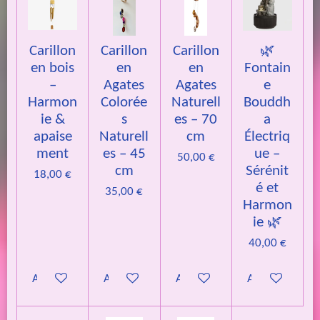
Carillon
Carillon
Carillon
🌿
en bois
en
en
Fontain
–
Agates
Agates
e
Harmon
Colorée
Naturell
Bouddh
ie &
s
es – 70
a
apaise
Naturell
cm
Électriq
ment
es – 45
ue –
50,00 €
cm
Sérénit
18,00 €
é et
35,00 €
Harmon
ie 🌿
40,00 €
Ajouter au panier
Ajouter au panier
Ajouter au panier
Ajouter au pan