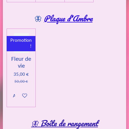
🦋
Plaque d'Ambre
Promotion
!
Fleur de
vie
35,00 €
50,00 €
Ajouter au panier
🦋 Boîte de rangement