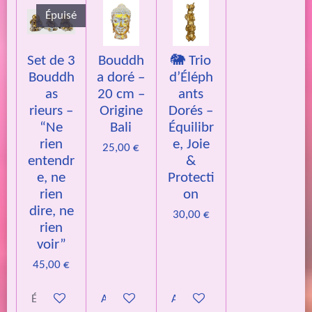
Épuisé
Set de 3
Bouddh
🐘 Trio
Bouddh
a doré –
d’Éléph
as
20 cm –
ants
rieurs –
Origine
Dorés –
“Ne
Bali
Équilibr
rien
e, Joie
25,00 €
entendr
&
e, ne
Protecti
rien
on
dire, ne
30,00 €
rien
voir”
45,00 €
Épuisé
Ajouter au panier
Ajouter au panier