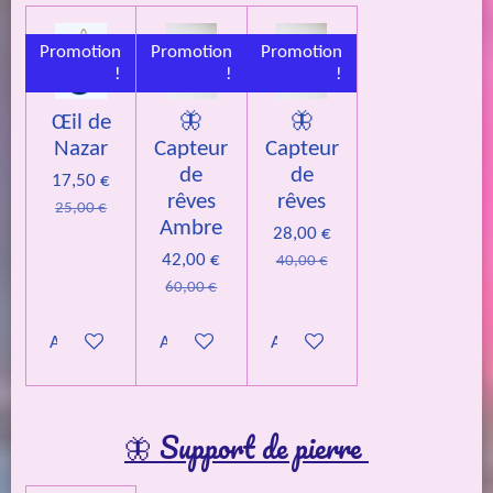
Promotion
Promotion
Promotion
!
!
!
Œil de
🦋
🦋
Nazar
Capteur
Capteur
de
de
17,50 €
rêves
rêves
25,00 €
Ambre
28,00 €
42,00 €
40,00 €
60,00 €
Ajouter au panier
Ajouter au panier
Ajouter au panier
🦋 Support de pierre