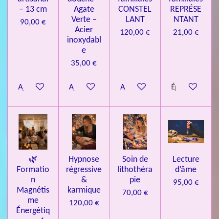
3
– 13 cm
Agate
CONSTEL
REPRÉSE
9
Verte –
LANT
NTANT
90,00 €
7
Acier
120,00 €
21,00 €
inoxydabl
6
e
é
35,00 €
t
o
Ajouter au panier
Ajouter au panier
Ajouter au panier
Épuisé
i
l
e
s
🌿
Hypnose
Soin de
Lecture
Formatio
régressive
lithothéra
d’âme
n
&
pie
95,00 €
Magnétis
karmique
70,00 €
me
120,00 €
Énergétiq