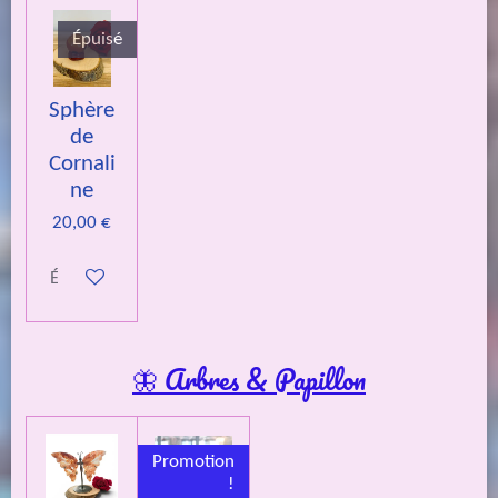
Épuisé
Sphère
de
Cornali
ne
20,00 €
Épuisé
🦋 Arbres & Papillon
Promotion
!