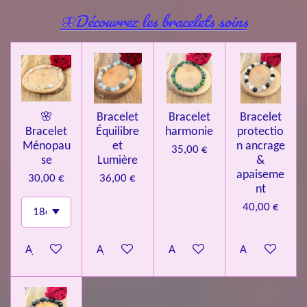
🦋Découvrez les bracelets soins
🌸
Bracelet
Bracelet
Bracelet
Bracelet
Équilibre
harmonie
protectio
Ménopau
et
n ancrage
35,00 €
se
Lumière
&
apaiseme
30,00 €
36,00 €
nt
40,00 €
Ajouter au panier
Ajouter au panier
Ajouter au panier
Ajouter au pa