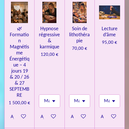
e
s
🌿
Hypnose
Soin de
Lecture
Formatio
régressive
lithothéra
d’âme
n
&
pie
95,00 €
Magnétis
karmique
70,00 €
me
120,00 €
Énergétiq
ue – 4
jours 19
& 20 / 26
& 27
SEPTEMB
RE
1 500,00 €
Ajouter au panier
Ajouter au panier
Ajouter au panier
Ajouter au pa