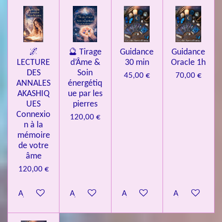
🌌
🔮 Tirage
Guidance
Guidance
LECTURE
d’Âme &
30 min
Oracle 1h
DES
Soin
45,00 €
70,00 €
ANNALES
énergétiq
AKASHIQ
ue par les
UES
pierres
Connexio
120,00 €
n à la
mémoire
de votre
âme
120,00 €
Ajouter au panier
Ajouter au panier
Ajouter au panier
Ajouter au pa