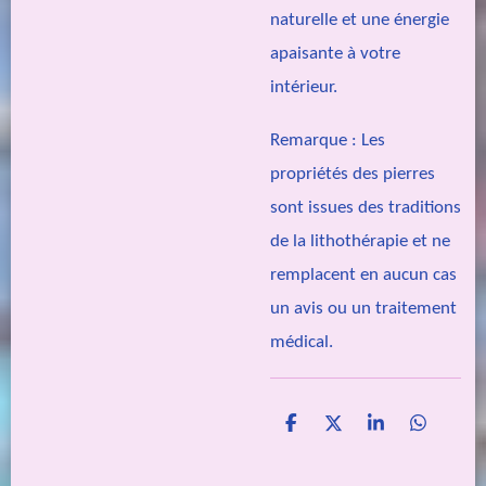
naturelle et une énergie
apaisante à votre
intérieur.
Remarque :
Les
propriétés des pierres
sont issues des traditions
de la lithothérapie et ne
remplacent en aucun cas
un avis ou un traitement
médical.
P
P
P
P
a
a
a
a
r
r
r
r