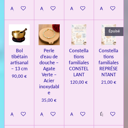
8
Ajouter au panier
Ajouter au panier
Ajouter au panier
Ajouter au pa
4
3
3
Épuisé
7
3
4
Bol
Perle
Constella
Constella
9
tibétain
d’eau de
tions
tions
artisanal
douche –
familiales
familiales
3
– 13 cm
Agate
CONSTEL
REPRÉSE
9
Verte –
LANT
NTANT
90,00 €
7
Acier
120,00 €
21,00 €
inoxydabl
6
e
é
35,00 €
t
o
Ajouter au panier
Ajouter au panier
Ajouter au panier
Épuisé
i
l