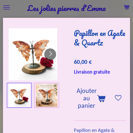
Les jolies pierres d'Emma
Passer
au
contenu
Papillon en Agate
principal
& Quartz
60,00 €
Livraison gratuite
Ajouter
au
panier
Papillon en Agate &