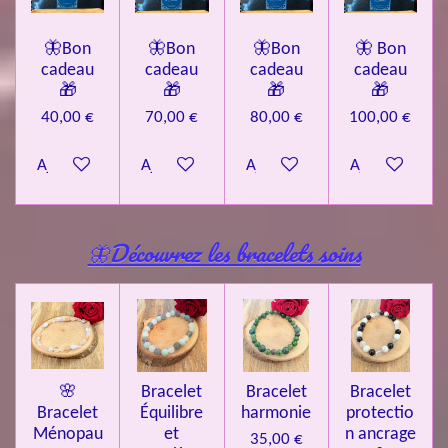
🦋Bon
🦋Bon
🦋Bon
🦋 Bon
cadeau
cadeau
cadeau
cadeau
🎁
🎁
🎁
🎁
40,00 €
70,00 €
80,00 €
100,00 €
Ajouter au panier
Ajouter au panier
Ajouter au panier
Ajouter au pa
🦋Découvrez les bracelets soins
🌸
Bracelet
Bracelet
Bracelet
Bracelet
Équilibre
harmonie
protectio
Ménopau
et
n ancrage
35,00 €