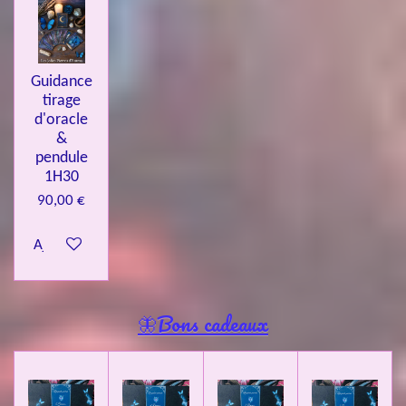
Guidance
tirage
d'oracle
&
pendule
1H30
90,00 €
Ajouter au panier
🦋Bons cadeaux