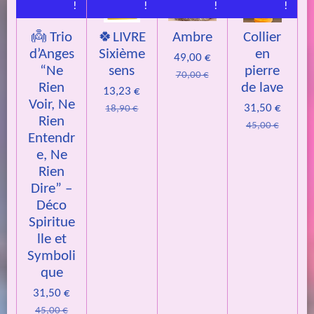
!
!
!
!
👼 Trio
🍀LIVRE
Ambre
Collier
d’Anges
Sixième
en
49,00 €
“Ne
sens
pierre
70,00 €
Rien
de lave
13,23 €
Voir, Ne
31,50 €
18,90 €
Rien
45,00 €
Entendr
e, Ne
Rien
Dire” –
Déco
Spiritue
lle et
Symboli
que
31,50 €
45,00 €