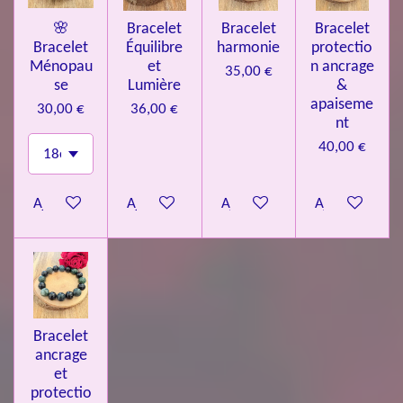
🌸
Bracelet
Bracelet
Bracelet
Bracelet
Équilibre
harmonie
protectio
Ménopau
et
n ancrage
35,00 €
se
Lumière
&
apaiseme
30,00 €
36,00 €
nt
40,00 €
Ajouter au panier
Ajouter au panier
Ajouter au panier
Ajouter au pa
Bracelet
ancrage
et
protectio