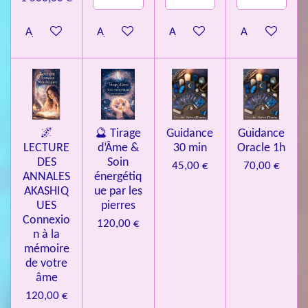
Ajouter au panier
Ajouter au panier
Ajouter au panier
Ajouter au pa
🌌
🔮 Tirage
Guidance
Guidance
LECTURE
d’Âme &
30 min
Oracle 1h
DES
Soin
45,00 €
70,00 €
ANNALES
énergétiq
AKASHIQ
ue par les
UES
pierres
Connexio
120,00 €
n à la
mémoire
de votre
âme
120,00 €