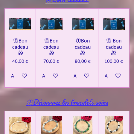
🦋Bon
🦋Bon
🦋Bon
🦋 Bon
cadeau
cadeau
cadeau
cadeau
🎁
🎁
🎁
🎁
40,00 €
70,00 €
80,00 €
100,00 €
Ajouter au panier
Ajouter au panier
Ajouter au panier
Ajouter au pa
🦋Découvrez les bracelets soins