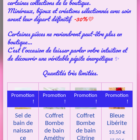
certaines collections de la boutique.
Minéraux, bijoux et créations sélectionnés avec soin
avant leur départ définitif
-30%💛
Certaines pièces ne reviendront peut-être plus en
boutique…
C’est l’occasion de laisser parler votre intuition et
de découvrir une véritable pépite énergétique ✨
Quantités très limitées.
Promotion
Promotion
Promotion
Promotion
!
!
!
!
Sel de
Coffret
Coffret
Bleue
bain de
Bombe
Bombe
Libérite
naissan
de bain
de bain
10,50 €
ce
Améthy
Citrine