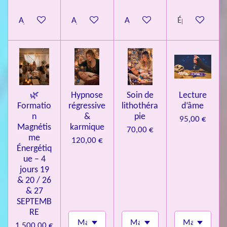
o
Ajouter au panier
Ajouter au panier
Ajouter au panier
Épuisé
i
l
e
s
🌿
Hypnose
Soin de
Lecture
Formatio
régressive
lithothéra
d’âme
n
&
pie
95,00 €
Magnétis
karmique
70,00 €
me
120,00 €
Énergétiq
ue – 4
jours 19
& 20 / 26
& 27
SEPTEMB
RE
1 500,00 €