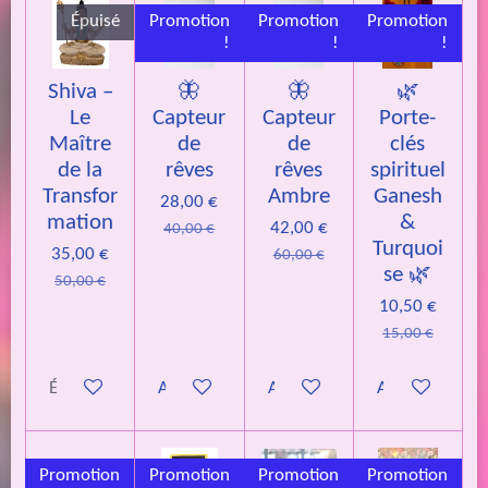
Épuisé
Promotion
Promotion
Promotion
!
!
!
Shiva –
🦋
🦋
🌿
Le
Capteur
Capteur
Porte-
Maître
de
de
clés
de la
rêves
rêves
spirituel
Transfor
Ambre
Ganesh
28,00 €
mation
&
42,00 €
40,00 €
Turquoi
35,00 €
60,00 €
se 🌿
50,00 €
10,50 €
15,00 €
Épuisé
Ajouter au panier
Ajouter au panier
Ajouter au pan
Promotion
Promotion
Promotion
Promotion