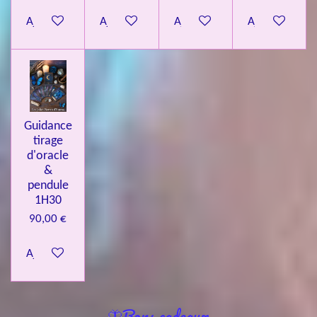
Ajouter au panier
Ajouter au panier
Ajouter au panier
Ajouter au pa
Guidance
tirage
d'oracle
&
pendule
1H30
90,00 €
Ajouter au panier
🦋Bons cadeaux