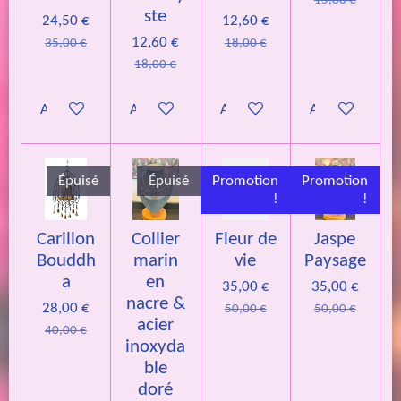
15,00 €
ste
24,50 €
12,60 €
12,60 €
35,00 €
18,00 €
18,00 €
Ajouter au panier
Ajouter au panier
Ajouter au panier
Ajouter au pan
Épuisé
Épuisé
Promotion
Promotion
!
!
Carillon
Collier
Fleur de
Jaspe
Bouddh
marin
vie
Paysage
a
en
35,00 €
35,00 €
nacre &
28,00 €
50,00 €
50,00 €
acier
40,00 €
inoxyda
ble
doré