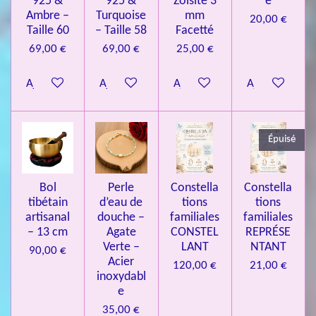
925 &
925 &
Zoïsite 3
e
4
o
Ambre –
Turquoise
mm
20,00 €
n
.
Taille 60
– Taille 58
Facetté
0
69,00 €
69,00 €
25,00 €
8
Ajouter au panier
Ajouter au panier
Ajouter au panier
Ajouter au pa
4
3
3
Épuisé
7
3
4
Bol
Perle
Constella
Constella
9
tibétain
d’eau de
tions
tions
artisanal
douche –
familiales
familiales
3
– 13 cm
Agate
CONSTEL
REPRÉSE
9
Verte –
LANT
NTANT
90,00 €
7
Acier
120,00 €
21,00 €
inoxydabl
6
e
é
35,00 €
t