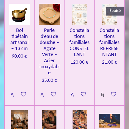
3
Épuisé
7
3
4
Bol
Perle
Constella
Constella
9
tibétain
d’eau de
tions
tions
artisanal
douche –
familiales
familiales
3
– 13 cm
Agate
CONSTEL
REPRÉSE
9
Verte –
LANT
NTANT
90,00 €
7
Acier
120,00 €
21,00 €
inoxydabl
6
e
é
35,00 €
t
o
Ajouter au panier
Ajouter au panier
Ajouter au panier
Épuisé
i
l
e
s