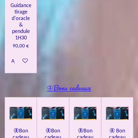
Guidance
tirage
d'oracle
&
pendule
1H30
90,00 €
Ajouter au panier
🦋Bons cadeaux
🦋Bon
🦋Bon
🦋Bon
🦋 Bon
cadeau
cadeau
cadeau
cadeau