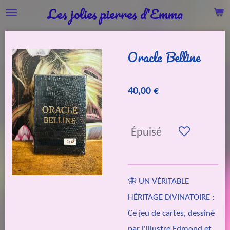
Les jolies pierres d'Emma
Passer
au
contenu
Oracle Belline
principal
40,00 €
Épuisé
🦋 UN VÉRITABLE
HÉRITAGE DIVINATOIRE :
Ce jeu de cartes, dessiné
par l'illustre Edmond et