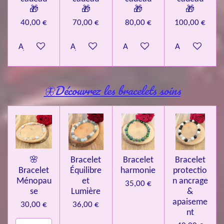
🎁
🎁
🎁
🎁
40,00 €
70,00 €
80,00 €
100,00 €
Ajouter au panier
Ajouter au panier
Ajouter au panier
Ajouter au pa
🦋Découvrez les bracelets soins
🌸
Bracelet
Bracelet
Bracelet
Bracelet
Équilibre
harmonie
protectio
Ménopau
et
n ancrage
35,00 €
se
Lumière
&
apaiseme
30,00 €
36,00 €
nt