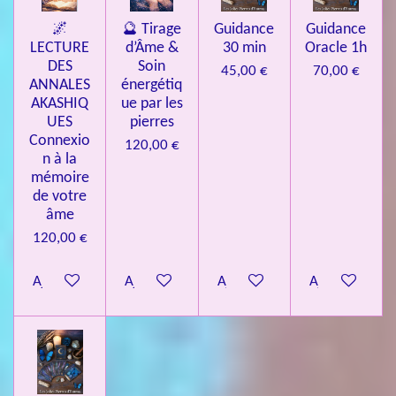
🌌
🔮 Tirage
Guidance
Guidance
LECTURE
d’Âme &
30 min
Oracle 1h
DES
Soin
45,00 €
70,00 €
ANNALES
énergétiq
AKASHIQ
ue par les
UES
pierres
Connexio
120,00 €
n à la
mémoire
de votre
âme
120,00 €
Ajouter au panier
Ajouter au panier
Ajouter au panier
Ajouter au pa