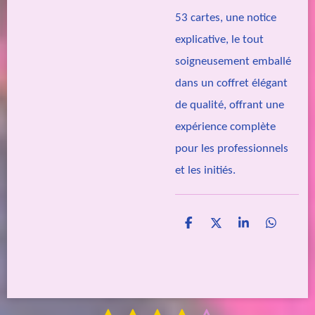
53 cartes, une notice
explicative, le tout
soigneusement emballé
dans un coffret élégant
de qualité, offrant une
expérience complète
pour les professionnels
et les initiés.
P
P
P
P
a
a
a
a
r
r
r
r
t
t
t
t
a
a
a
a
g
g
g
g
e
e
e
e
E