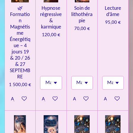
🌿
Hypnose
Soin de
Lecture
Formatio
régressive
lithothéra
d’âme
n
&
pie
95,00 €
Magnétis
karmique
70,00 €
me
120,00 €
Énergétiq
ue – 4
jours 19
& 20 / 26
& 27
SEPTEMB
RE
1 500,00 €
Ajouter au panier
Ajouter au panier
Ajouter au panier
Ajouter au pa