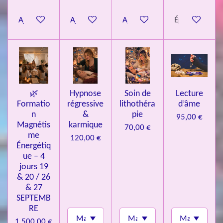
o
Ajouter au panier
Ajouter au panier
Ajouter au panier
Épuisé
i
l
e
s
🌿
Hypnose
Soin de
Lecture
Formatio
régressive
lithothéra
d’âme
n
&
pie
95,00 €
Magnétis
karmique
70,00 €
me
120,00 €
Énergétiq
ue – 4
jours 19
& 20 / 26
& 27
SEPTEMB
RE
1 500,00 €