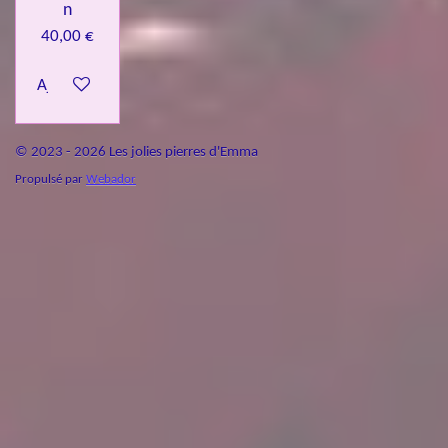
n
40,00 €
Ajouter au panier
© 2023 - 2026 Les jolies pierres d'Emma
Propulsé par
Webador