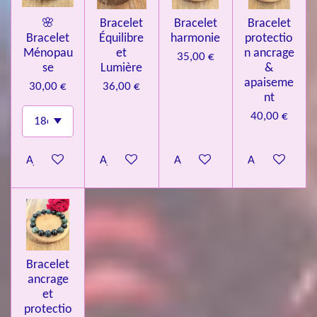
🌸
Bracelet
Bracelet
Bracelet
Bracelet
Équilibre
harmonie
protectio
Ménopau
et
n ancrage
35,00 €
se
Lumière
&
apaiseme
30,00 €
36,00 €
nt
40,00 €
Ajouter au panier
Ajouter au panier
Ajouter au panier
Ajouter au pa
Bracelet
ancrage
et
protectio