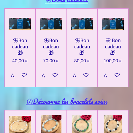
🦋Bon
🦋Bon
🦋Bon
🦋 Bon
cadeau
cadeau
cadeau
cadeau
🎁
🎁
🎁
🎁
40,00 €
70,00 €
80,00 €
100,00 €
Ajouter au panier
Ajouter au panier
Ajouter au panier
Ajouter au pa
🦋Découvrez les bracelets soins