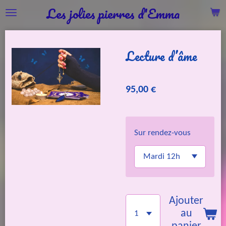
Les jolies pierres d'Emma
Passer
au
contenu
Lecture d’âme
principal
95,00 €
Sur rendez-vous
Ajouter
au