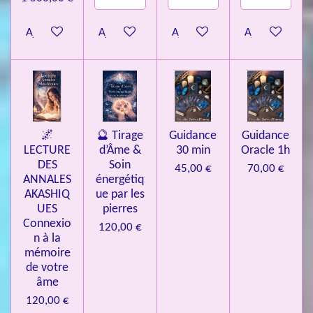
Ajouter au panier
Ajouter au panier
Ajouter au panier
Ajouter au pa
🌌
🔮 Tirage
Guidance
Guidance
LECTURE
d’Âme &
30 min
Oracle 1h
DES
Soin
45,00 €
70,00 €
ANNALES
énergétiq
AKASHIQ
ue par les
UES
pierres
Connexio
120,00 €
n à la
mémoire
de votre
âme
120,00 €