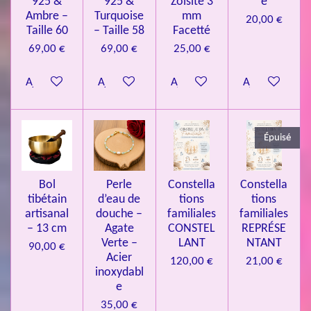
925 &
925 &
Zoïsite 3
e
4
o
Ambre –
Turquoise
mm
20,00 €
n
.
Taille 60
– Taille 58
Facetté
0
69,00 €
69,00 €
25,00 €
8
Ajouter au panier
Ajouter au panier
Ajouter au panier
Ajouter au pa
4
3
3
Épuisé
7
3
4
Bol
Perle
Constella
Constella
9
tibétain
d’eau de
tions
tions
artisanal
douche –
familiales
familiales
3
– 13 cm
Agate
CONSTEL
REPRÉSE
9
Verte –
LANT
NTANT
90,00 €
7
Acier
120,00 €
21,00 €
inoxydabl
6
e
é
35,00 €
t