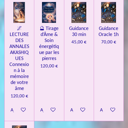
🌌
🔮 Tirage
Guidance
Guidance
LECTURE
d’Âme &
30 min
Oracle 1h
DES
Soin
45,00 €
70,00 €
ANNALES
énergétiq
AKASHIQ
ue par les
UES
pierres
Connexio
120,00 €
n à la
mémoire
de votre
âme
120,00 €
Ajouter au panier
Ajouter au panier
Ajouter au panier
Ajouter au pa