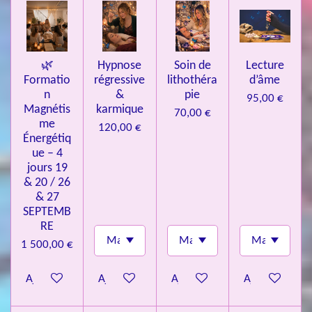
e
s
🌿
Hypnose
Soin de
Lecture
Formatio
régressive
lithothéra
d’âme
n
&
pie
95,00 €
Magnétis
karmique
70,00 €
me
120,00 €
Énergétiq
ue – 4
jours 19
& 20 / 26
& 27
SEPTEMB
RE
1 500,00 €
Ajouter au panier
Ajouter au panier
Ajouter au panier
Ajouter au pa