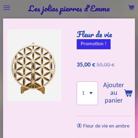
Les jolies pierres d'Emma
Passer
au
contenu
Fleur de vie
principal
Promotion !
35,00 €
50,00 €
Ajouter
au
panier
🦋 Fleur de vie en ambre