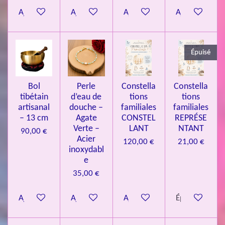
8
Ajouter au panier
Ajouter au panier
Ajouter au panier
Ajouter au pa
4
3
3
Épuisé
7
3
4
Bol
Perle
Constella
Constella
9
tibétain
d’eau de
tions
tions
artisanal
douche –
familiales
familiales
3
– 13 cm
Agate
CONSTEL
REPRÉSE
9
Verte –
LANT
NTANT
90,00 €
7
Acier
120,00 €
21,00 €
inoxydabl
6
e
é
35,00 €
t
o
Ajouter au panier
Ajouter au panier
Ajouter au panier
Épuisé
i
l