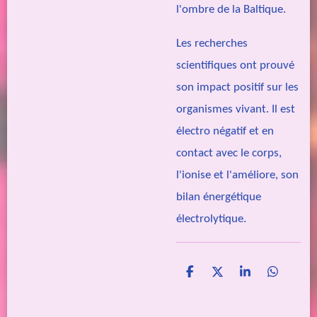
l'ombre de la Baltique.
Les recherches
scientifiques ont prouvé
son impact positif sur les
organismes vivant. Il est
électro négatif et en
contact avec le corps,
l'ionise et l'améliore, son
bilan énergétique
électrolytique.
P
P
P
P
a
a
a
a
r
r
r
r
t
t
t
t