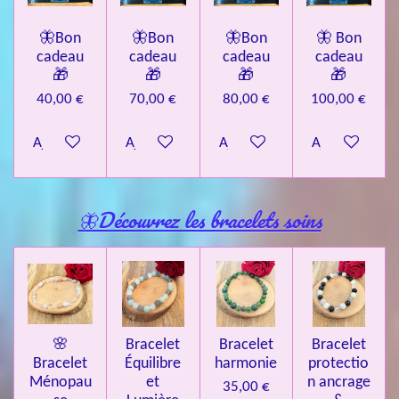
🦋Bon
🦋Bon
🦋Bon
🦋 Bon
cadeau
cadeau
cadeau
cadeau
🎁
🎁
🎁
🎁
40,00 €
70,00 €
80,00 €
100,00 €
Ajouter au panier
Ajouter au panier
Ajouter au panier
Ajouter au pa
🦋Découvrez les bracelets soins
🌸
Bracelet
Bracelet
Bracelet
Bracelet
Équilibre
harmonie
protectio
Ménopau
et
n ancrage
35,00 €