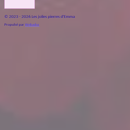
© 2023 - 2026 Les jolies pierres d'Emma
Propulsé par
Webador