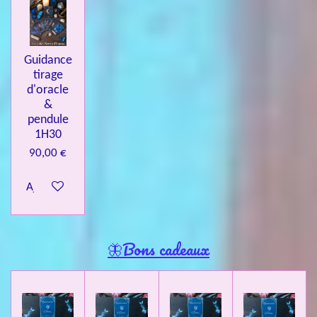
Guidance
tirage
d'oracle
&
pendule
1H30
90,00 €
Ajouter au panier
🦋Bons cadeaux