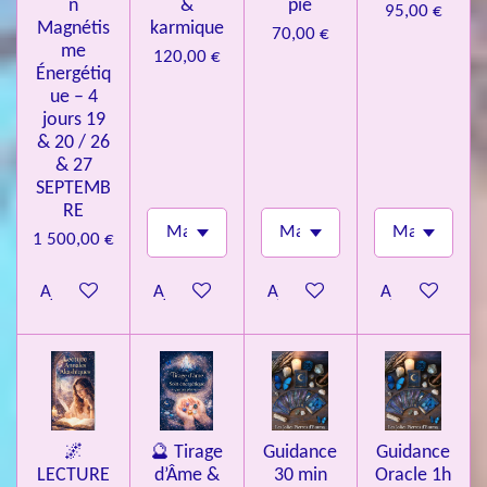
n
&
pie
95,00 €
Magnétis
karmique
70,00 €
me
120,00 €
Énergétiq
ue – 4
jours 19
& 20 / 26
& 27
SEPTEMB
RE
1 500,00 €
Ajouter au panier
Ajouter au panier
Ajouter au panier
Ajouter au pa
🌌
🔮 Tirage
Guidance
Guidance
LECTURE
d’Âme &
30 min
Oracle 1h