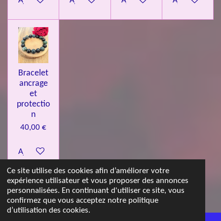
Ajouter au panier
Ajouter au panier
Ajouter au panier
Ajouter au pa
Bracelet
ancrage
et
protectio
n
40,00 €
Ajouter au panier
Ce site utilise des cookies afin d’améliorer votre
expérience utilisateur et vous proposer des annonces
© 2023 - 2026 Les jolies pierres d'Emma
personnalisées. En continuant d'utiliser ce site, vous
Propulsé par
Webador
confirmez que vous acceptez notre politique
d’utilisation des cookies.