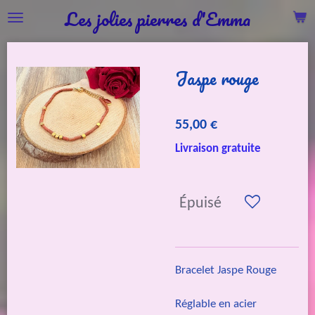
Les jolies pierres d'Emma
Passer
au
contenu
Jaspe rouge
principal
55,00 €
Livraison gratuite
Épuisé
Bracelet Jaspe Rouge
Réglable en acier