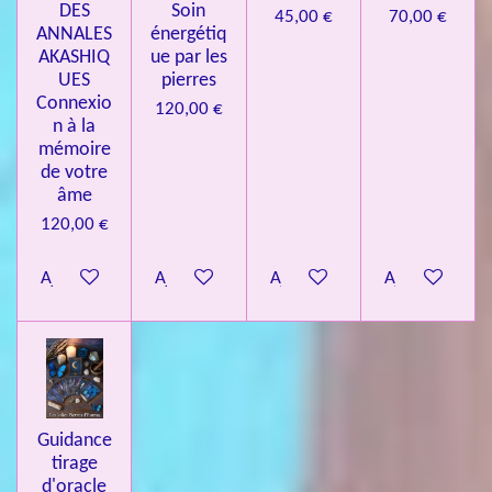
DES
Soin
45,00 €
70,00 €
ANNALES
énergétiq
AKASHIQ
ue par les
UES
pierres
Connexio
120,00 €
n à la
mémoire
de votre
âme
120,00 €
Ajouter au panier
Ajouter au panier
Ajouter au panier
Ajouter au pa
Guidance
tirage
d'oracle