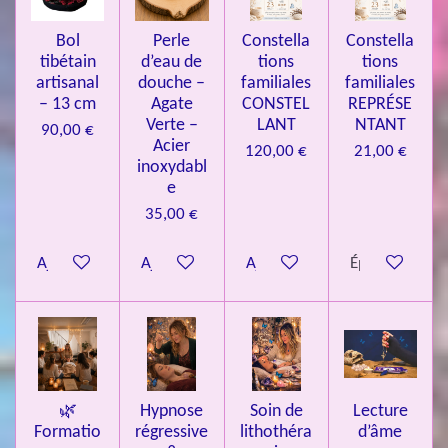
3
4
Bol
Perle
Constella
Constella
9
tibétain
d’eau de
tions
tions
artisanal
douche –
familiales
familiales
3
– 13 cm
Agate
CONSTEL
REPRÉSE
9
Verte –
LANT
NTANT
90,00 €
7
Acier
120,00 €
21,00 €
inoxydabl
6
e
é
35,00 €
t
o
Ajouter au panier
Ajouter au panier
Ajouter au panier
Épuisé
i
l
e
s
🌿
Hypnose
Soin de
Lecture
Formatio
régressive
lithothéra
d’âme