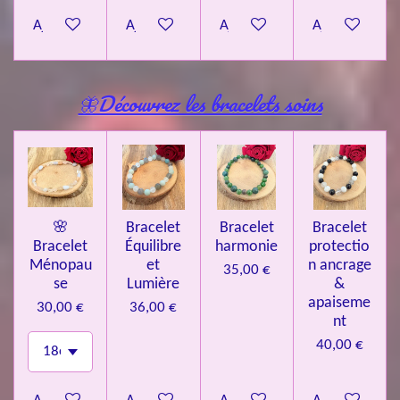
Ajouter au panier
Ajouter au panier
Ajouter au panier
Ajouter au pa
🦋Découvrez les bracelets soins
🌸
Bracelet
Bracelet
Bracelet
Bracelet
Équilibre
harmonie
protectio
Ménopau
et
n ancrage
35,00 €
se
Lumière
&
apaiseme
30,00 €
36,00 €
nt
40,00 €