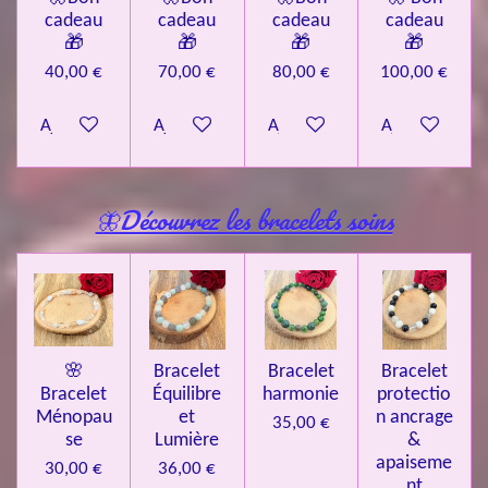
cadeau
cadeau
cadeau
cadeau
🎁
🎁
🎁
🎁
40,00 €
70,00 €
80,00 €
100,00 €
Ajouter au panier
Ajouter au panier
Ajouter au panier
Ajouter au pa
🦋Découvrez les bracelets soins
🌸
Bracelet
Bracelet
Bracelet
Bracelet
Équilibre
harmonie
protectio
Ménopau
et
n ancrage
35,00 €
se
Lumière
&
apaiseme
30,00 €
36,00 €
nt