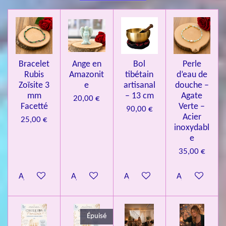
l
i
i
i
i
i
a
'
l
l
l
l
l
é
t
v
e
e
e
e
e
i
a
l
o
s
s
s
s
u
Bracelet
Ange en
Bol
Perle
n
a
Rubis
Amazonit
tibétain
d’eau de
t
:
i
Zoïsite 3
e
artisanal
douche –
4
o
mm
– 13 cm
Agate
20,00 €
n
.
Facetté
Verte –
90,00 €
Acier
0
25,00 €
inoxydabl
8
e
4
35,00 €
3
3
Ajouter au panier
Ajouter au panier
Ajouter au panier
Ajouter au pa
7
3
4
Épuisé