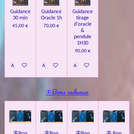
Guidance
Guidance
Guidance
30 min
Oracle 1h
tirage
d'oracle
45,00 €
70,00 €
&
pendule
1H30
90,00 €
Ajouter au panier
Ajouter au panier
Ajouter au panier
🦋Bons cadeaux
🦋Bon
🦋Bon
🦋Bon
🦋 Bon