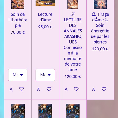
Soin de
Lecture
🌌
🔮 Tirage
lithothéra
d’âme
LECTURE
d’Âme &
pie
DES
Soin
95,00 €
ANNALES
énergétiq
70,00 €
AKASHIQ
ue par les
UES
pierres
Connexio
120,00 €
n à la
mémoire
de votre
âme
120,00 €
Ajouter au panier
Ajouter au panier
Ajouter au panier
Ajouter au pa