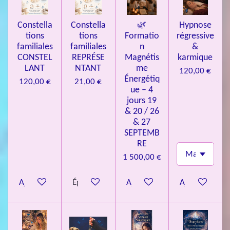
9
3
Constella
Constella
🌿
Hypnose
9
tions
tions
Formatio
régressive
7
familiales
familiales
n
&
CONSTEL
REPRÉSE
Magnétis
karmique
6
LANT
NTANT
me
120,00 €
é
Énergétiq
120,00 €
21,00 €
t
ue – 4
o
jours 19
& 20 / 26
i
& 27
l
SEPTEMB
e
RE
s
1 500,00 €
Ajouter au panier
Épuisé
Ajouter au panier
Ajouter au pa