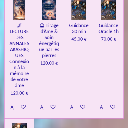
🌌
🔮 Tirage
Guidance
Guidance
LECTURE
d’Âme &
30 min
Oracle 1h
DES
Soin
45,00 €
70,00 €
ANNALES
énergétiq
AKASHIQ
ue par les
UES
pierres
Connexio
120,00 €
n à la
mémoire
de votre
âme
120,00 €
Ajouter au panier
Ajouter au panier
Ajouter au panier
Ajouter au pa