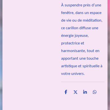
À suspendre près d’une
fenêtre, dans un espace
de vie ou de méditation,
ce carillon diffuse une
énergie joyeuse,
protectrice et
harmonisante, tout en
apportant une touche
artistique et spirituelle à
votre univers.
P
P
P
P
a
a
a
a
r
r
r
r
t
t
t
t