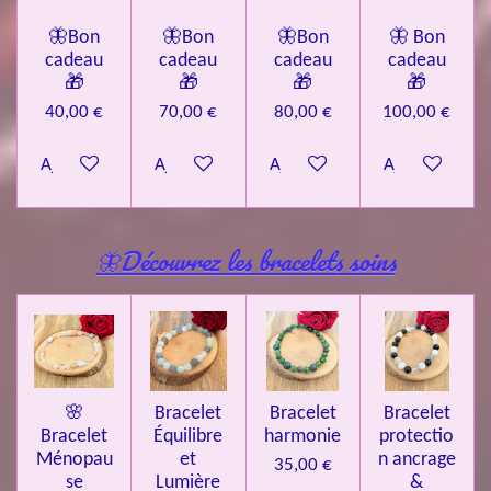
🦋Bon
🦋Bon
🦋Bon
🦋 Bon
cadeau
cadeau
cadeau
cadeau
🎁
🎁
🎁
🎁
40,00 €
70,00 €
80,00 €
100,00 €
Ajouter au panier
Ajouter au panier
Ajouter au panier
Ajouter au pa
🦋Découvrez les bracelets soins
🌸
Bracelet
Bracelet
Bracelet
Bracelet
Équilibre
harmonie
protectio
Ménopau
et
n ancrage
35,00 €
se
Lumière
&