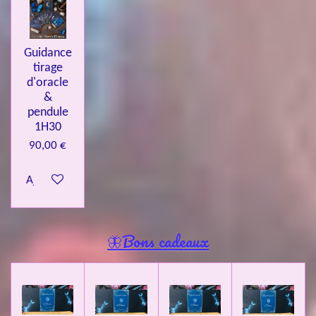
Guidance
tirage
d'oracle
&
pendule
1H30
90,00 €
Ajouter au panier
🦋Bons cadeaux