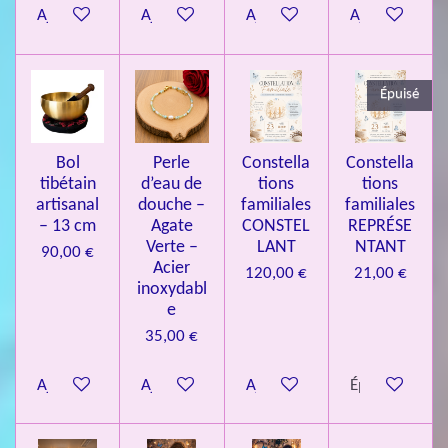
Ajouter au panier
Ajouter au panier
Ajouter au panier
Ajouter au pa
4
3
3
Épuisé
7
3
4
Bol
Perle
Constella
Constella
9
tibétain
d’eau de
tions
tions
artisanal
douche –
familiales
familiales
3
– 13 cm
Agate
CONSTEL
REPRÉSE
9
Verte –
LANT
NTANT
90,00 €
7
Acier
120,00 €
21,00 €
inoxydabl
6
e
é
35,00 €
t
o
Ajouter au panier
Ajouter au panier
Ajouter au panier
Épuisé
i
l