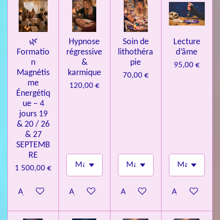
e
s
🌿
Hypnose
Soin de
Lecture
Formatio
régressive
lithothéra
d’âme
n
&
pie
95,00 €
Magnétis
karmique
70,00 €
me
120,00 €
Énergétiq
ue – 4
jours 19
& 20 / 26
& 27
SEPTEMB
RE
1 500,00 €
Ajouter au panier
Ajouter au panier
Ajouter au panier
Ajouter au pa