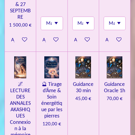
& 27
SEPTEMB
RE
1 500,00 €
Ajouter au panier
Ajouter au panier
Ajouter au panier
Ajouter au pa
🌌
🔮 Tirage
Guidance
Guidance
LECTURE
d’Âme &
30 min
Oracle 1h
DES
Soin
45,00 €
70,00 €
ANNALES
énergétiq
AKASHIQ
ue par les
UES
pierres
Connexio
120,00 €
n à la