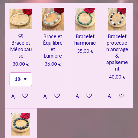
🌸
Bracelet
Bracelet
Bracelet
Bracelet
Équilibre
harmonie
protectio
Ménopau
et
n ancrage
35,00 €
se
Lumière
&
apaiseme
30,00 €
36,00 €
nt
40,00 €
Ajouter au panier
Ajouter au panier
Ajouter au panier
Ajouter au pa