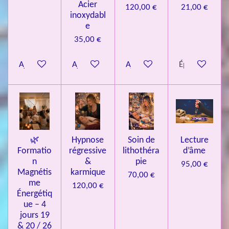
7
Acier
120,00 €
21,00 €
inoxydabl
6
e
é
35,00 €
t
o
Ajouter au panier
Ajouter au panier
Ajouter au panier
Épuisé
i
l
e
s
🌿
Hypnose
Soin de
Lecture
Formatio
régressive
lithothéra
d’âme
n
&
pie
95,00 €
Magnétis
karmique
70,00 €
me
120,00 €
Énergétiq
ue – 4
jours 19
& 20 / 26