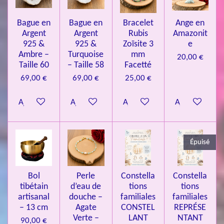
l
o
s
s
s
s
u
Bague en
Bague en
Bracelet
Ange en
n
a
Argent
Argent
Rubis
Amazonit
t
:
i
925 &
925 &
Zoïsite 3
e
4
o
Ambre –
Turquoise
mm
20,00 €
n
.
Taille 60
– Taille 58
Facetté
0
69,00 €
69,00 €
25,00 €
8
Ajouter au panier
Ajouter au panier
Ajouter au panier
Ajouter au pa
4
3
3
Épuisé
7
3
4
Bol
Perle
Constella
Constella
9
tibétain
d’eau de
tions
tions
artisanal
douche –
familiales
familiales
3
– 13 cm
Agate
CONSTEL
REPRÉSE
9
Verte –
LANT
NTANT
90,00 €