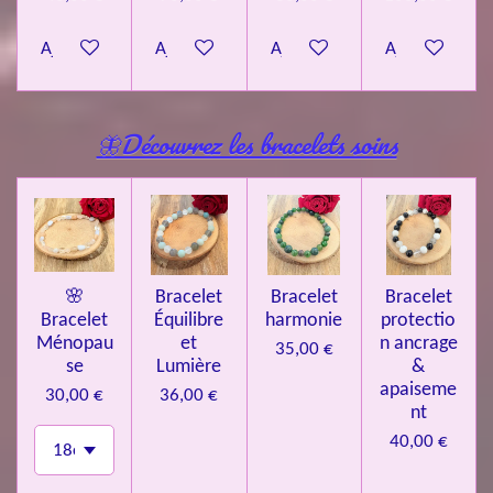
Ajouter au panier
Ajouter au panier
Ajouter au panier
Ajouter au pa
🦋Découvrez les bracelets soins
🌸
Bracelet
Bracelet
Bracelet
Bracelet
Équilibre
harmonie
protectio
Ménopau
et
n ancrage
35,00 €
se
Lumière
&
apaiseme
30,00 €
36,00 €
nt
40,00 €