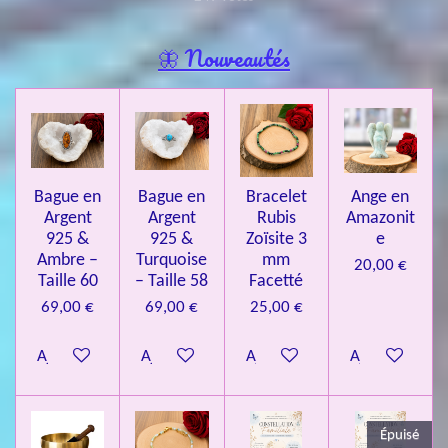
o
a
t
t
t
t
t
y
l
e
o
o
o
o
o
🦋 Nouveautés
r
u
l
i
i
i
i
i
a
'
l
l
l
l
l
é
t
v
e
e
e
e
e
i
a
l
o
s
s
s
s
u
Bague en
Bague en
Bracelet
Ange en
n
a
Argent
Argent
Rubis
Amazonit
t
:
i
925 &
925 &
Zoïsite 3
e
4
o
Ambre –
Turquoise
mm
20,00 €
n
.
Taille 60
– Taille 58
Facetté
0
69,00 €
69,00 €
25,00 €
8
Ajouter au panier
Ajouter au panier
Ajouter au panier
Ajouter au pa
4
3
3
Épuisé
7