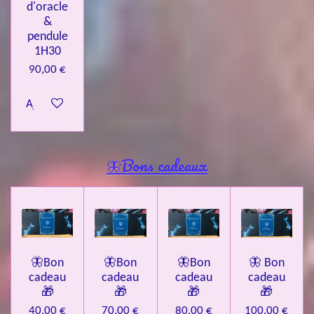
d'oracle
&
pendule
1H30
90,00 €
Ajouter au panier
🦋Bons cadeaux
🦋Bon
🦋Bon
🦋Bon
🦋 Bon
cadeau
cadeau
cadeau
cadeau
🎁
🎁
🎁
🎁
40,00 €
70,00 €
80,00 €
100,00 €