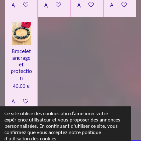
Ajouter au panier
Ajouter au panier
Ajouter au panier
Ajouter au pa
Bracelet
ancrage
et
protectio
n
40,00 €
Ajouter au panier
Ce site utilise des cookies afin d’améliorer votre
expérience utilisateur et vous proposer des annonces
© 2023 - 2026 Les jolies pierres d'Emma
personnalisées. En continuant d'utiliser ce site, vous
Propulsé par
Webador
confirmez que vous acceptez notre politique
d’utilisation des cookies.