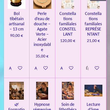
3
4
Bol
Perle
Constella
Constella
9
tibétain
d’eau de
tions
tions
artisanal
douche –
familiales
familiales
3
– 13 cm
Agate
CONSTEL
REPRÉSE
9
Verte –
LANT
NTANT
90,00 €
7
Acier
120,00 €
21,00 €
inoxydabl
6
e
é
35,00 €
t
o
Ajouter au panier
Ajouter au panier
Ajouter au panier
Épuisé
i
l
e
s
🌿
Hypnose
Soin de
Lecture
Formatio
régressive
lithothéra
d’âme