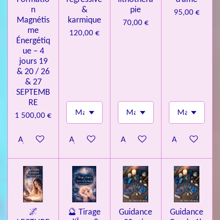
n
&
pie
95,00 €
Magnétis
karmique
70,00 €
me
120,00 €
Énergétiq
ue – 4
jours 19
& 20 / 26
& 27
SEPTEMB
RE
1 500,00 €
Ajouter au panier
Ajouter au panier
Ajouter au panier
Ajouter au pa
🌌
🔮 Tirage
Guidance
Guidance