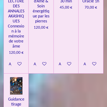
LECTURE
d’Âme &
30 min
Oracle 1h
DES
Soin
45,00 €
70,00 €
ANNALES
énergétiq
AKASHIQ
ue par les
UES
pierres
Connexio
120,00 €
n à la
mémoire
de votre
âme
120,00 €
Ajouter au panier
Ajouter au panier
Ajouter au panier
Ajouter au pa
Guidance
tirage