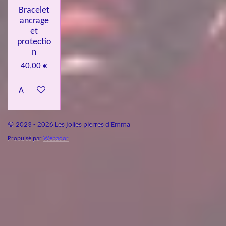
Bracelet
ancrage
et
protectio
n
40,00 €
Ajouter au panier
© 2023 - 2026 Les jolies pierres d'Emma
Propulsé par
Webador