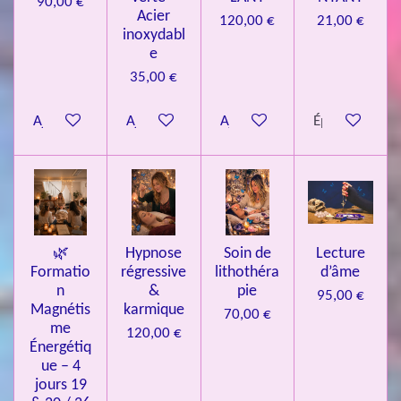
90,00 €
7
Acier
120,00 €
21,00 €
inoxydabl
6
e
é
35,00 €
t
o
Ajouter au panier
Ajouter au panier
Ajouter au panier
Épuisé
i
l
e
s
🌿
Hypnose
Soin de
Lecture
Formatio
régressive
lithothéra
d’âme
n
&
pie
95,00 €
Magnétis
karmique
70,00 €
me
120,00 €
Énergétiq
ue – 4
jours 19