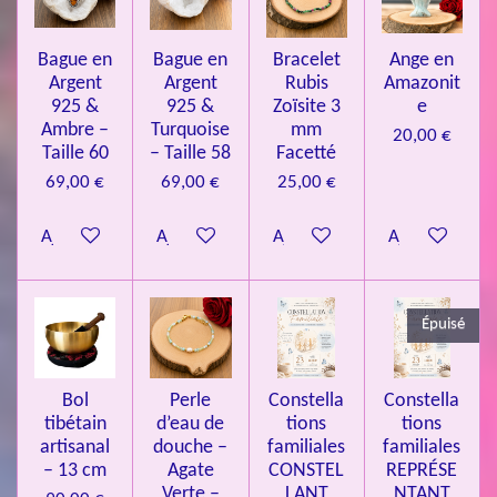
e
e
e
e
e
a
l
o
s
s
s
s
u
Bague en
Bague en
Bracelet
Ange en
n
a
Argent
Argent
Rubis
Amazonit
t
:
i
925 &
925 &
Zoïsite 3
e
4
o
Ambre –
Turquoise
mm
20,00 €
n
.
Taille 60
– Taille 58
Facetté
0
69,00 €
69,00 €
25,00 €
8
Ajouter au panier
Ajouter au panier
Ajouter au panier
Ajouter au pa
4
3
3
Épuisé
7
3
4
Bol
Perle
Constella
Constella
9
tibétain
d’eau de
tions
tions
artisanal
douche –
familiales
familiales
3
– 13 cm
Agate
CONSTEL
REPRÉSE
9
Verte –
LANT
NTANT