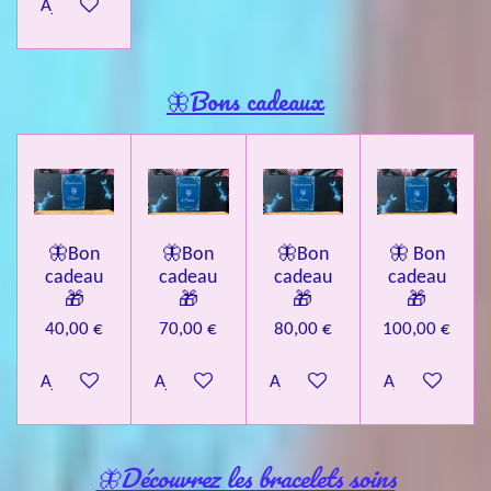
Ajouter au panier
🦋Bons cadeaux
🦋Bon
🦋Bon
🦋Bon
🦋 Bon
cadeau
cadeau
cadeau
cadeau
🎁
🎁
🎁
🎁
40,00 €
70,00 €
80,00 €
100,00 €
Ajouter au panier
Ajouter au panier
Ajouter au panier
Ajouter au pa
🦋Découvrez les bracelets soins