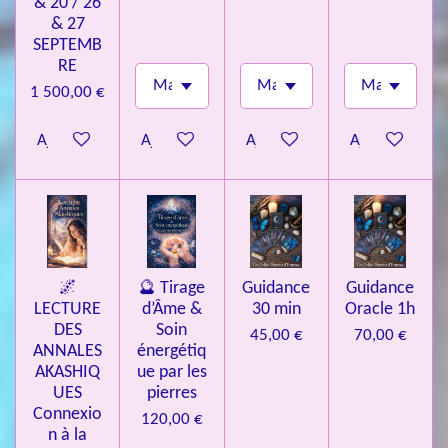
& 20 / 26
& 27
SEPTEMB
RE
1 500,00 €
Ajouter au panier
Ajouter au panier
Ajouter au panier
Ajouter au pa
🌌
🔮 Tirage
Guidance
Guidance
LECTURE
d’Âme &
30 min
Oracle 1h
DES
Soin
45,00 €
70,00 €
ANNALES
énergétiq
AKASHIQ
ue par les
UES
pierres
Connexio
120,00 €
n à la