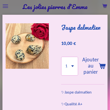
Les jolies pierres d'Emma
Passer
au
contenu
Jaspe dalmatien
principal
10,00 €
Ajouter
au
panier
✨Jaspe dalmatien
✨Qualité A+