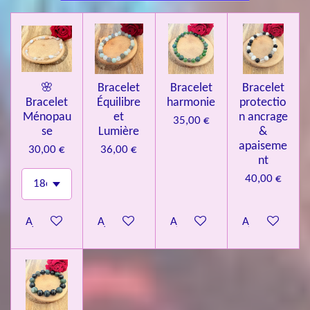
🌸
Bracelet
Bracelet
Bracelet
Bracelet
Équilibre
harmonie
protectio
Ménopau
et
n ancrage
35,00 €
se
Lumière
&
apaiseme
30,00 €
36,00 €
nt
40,00 €
Ajouter au panier
Ajouter au panier
Ajouter au panier
Ajouter au pa