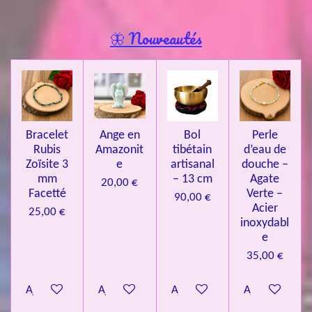
a
t
t
t
t
t
y
l
e
o
o
o
o
o
🦋 Nouveautés
r
u
l
i
i
i
i
i
a
'
l
l
l
l
l
é
t
v
e
e
e
e
e
i
a
l
o
s
s
s
s
u
Bracelet
Ange en
Bol
Perle
n
a
Rubis
Amazonit
tibétain
d’eau de
t
:
i
Zoïsite 3
e
artisanal
douche –
4
o
mm
– 13 cm
Agate
20,00 €
n
.
Facetté
Verte –
90,00 €
Acier
0
25,00 €
inoxydabl
8
e
4
35,00 €
3
3
Ajouter au panier
Ajouter au panier
Ajouter au panier
Ajouter au pa
7