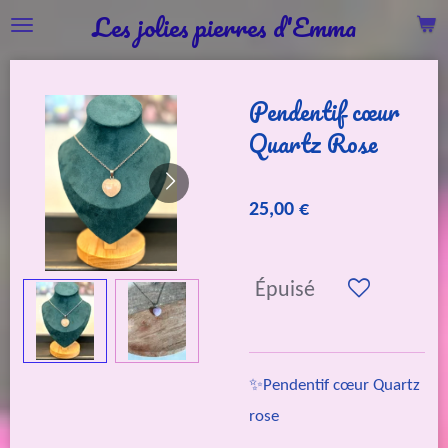
Les jolies pierres d'Emma
Passer
au
contenu
Pendentif cœur
principal
Quartz Rose
25,00 €
Épuisé
✨Pendentif cœur Quartz
rose