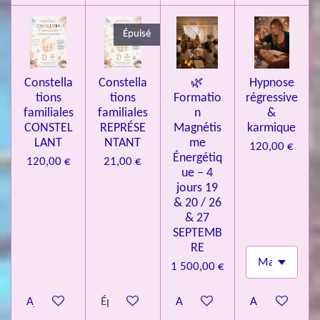
3
4
Épuisé
9
3
Constella
Constella
🌿
Hypnose
9
tions
tions
Formatio
régressive
7
familiales
familiales
n
&
CONSTEL
REPRÉSE
Magnétis
karmique
6
LANT
NTANT
me
120,00 €
é
Énergétiq
120,00 €
21,00 €
t
ue – 4
o
jours 19
& 20 / 26
i
& 27
l
SEPTEMB
e
RE
s
1 500,00 €
Ajouter au panier
Épuisé
Ajouter au panier
Ajouter au pa