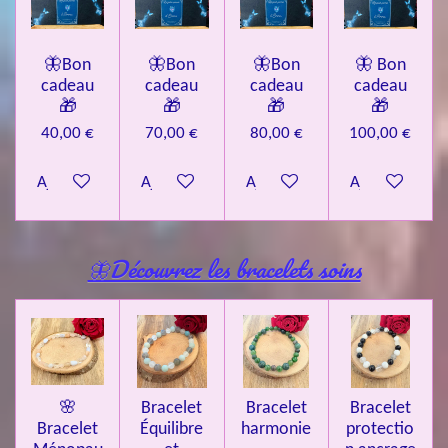
🦋Bon
🦋Bon
🦋Bon
🦋 Bon
cadeau
cadeau
cadeau
cadeau
🎁
🎁
🎁
🎁
40,00 €
70,00 €
80,00 €
100,00 €
Ajouter au panier
Ajouter au panier
Ajouter au panier
Ajouter au pa
🦋Découvrez les bracelets soins
🌸
Bracelet
Bracelet
Bracelet
Bracelet
Équilibre
harmonie
protectio