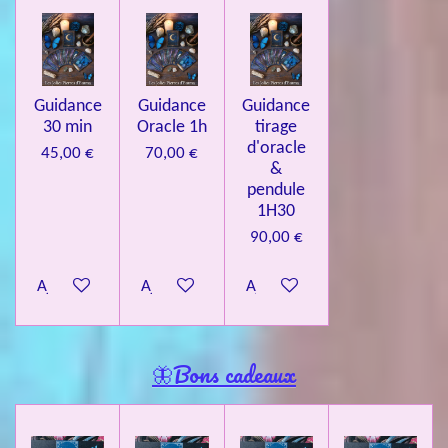
Guidance
Guidance
Guidance
30 min
Oracle 1h
tirage
d'oracle
45,00 €
70,00 €
&
pendule
1H30
90,00 €
Ajouter au panier
Ajouter au panier
Ajouter au panier
🦋Bons cadeaux