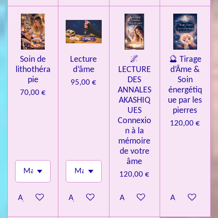
Soin de
Lecture
🌌
🔮 Tirage
lithothéra
d’âme
LECTURE
d’Âme &
pie
DES
Soin
95,00 €
ANNALES
énergétiq
70,00 €
AKASHIQ
ue par les
UES
pierres
Connexio
120,00 €
n à la
mémoire
de votre
âme
120,00 €
Ajouter au panier
Ajouter au panier
Ajouter au panier
Ajouter au pa