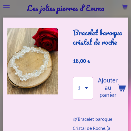
Les jolies pierres d'Emma
Passer
au
contenu
Bracelet baroque
principal
cristal de roche
18,00 €
Ajouter
au
panier
🌿Bracelet baroque
Cristal de Roche.(à