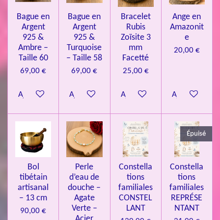
l
o
s
s
s
s
u
Bague en
Bague en
Bracelet
Ange en
n
a
Argent
Argent
Rubis
Amazonit
t
:
i
925 &
925 &
Zoïsite 3
e
4
o
Ambre –
Turquoise
mm
20,00 €
n
.
Taille 60
– Taille 58
Facetté
0
69,00 €
69,00 €
25,00 €
8
Ajouter au panier
Ajouter au panier
Ajouter au panier
Ajouter au pa
4
3
3
Épuisé
7
3
4
Bol
Perle
Constella
Constella
9
tibétain
d’eau de
tions
tions
artisanal
douche –
familiales
familiales
3
– 13 cm
Agate
CONSTEL
REPRÉSE
9
Verte –
LANT
NTANT
90,00 €
7
Acier