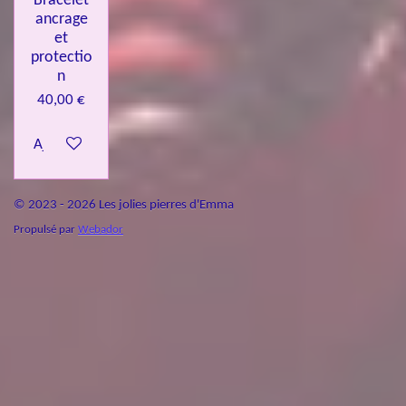
Bracelet
ancrage
et
protectio
n
40,00 €
Ajouter au panier
© 2023 - 2026 Les jolies pierres d'Emma
Propulsé par
Webador