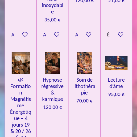
120,00 €
21,00 €
inoxydabl
6
e
é
35,00 €
t
o
Ajouter au panier
Ajouter au panier
Ajouter au panier
Épuisé
i
l
e
s
🌿
Hypnose
Soin de
Lecture
Formatio
régressive
lithothéra
d’âme
n
&
pie
95,00 €
Magnétis
karmique
70,00 €
me
120,00 €
Énergétiq
ue – 4
jours 19
& 20 / 26