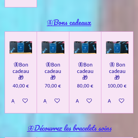
🦋Bons cadeaux
🦋Bon
🦋Bon
🦋Bon
🦋 Bon
cadeau
cadeau
cadeau
cadeau
🎁
🎁
🎁
🎁
40,00 €
70,00 €
80,00 €
100,00 €
Ajouter au panier
Ajouter au panier
Ajouter au panier
Ajouter au pa
🦋Découvrez les bracelets soins