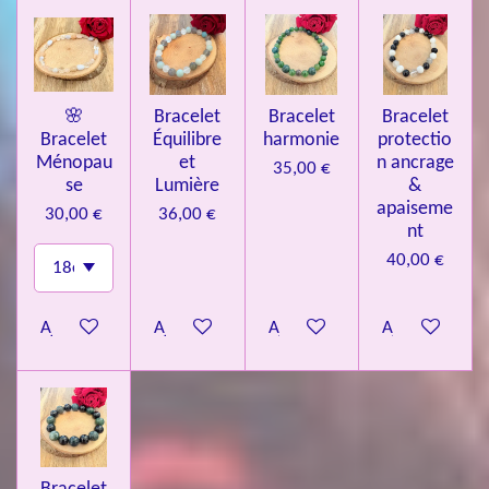
🌸
Bracelet
Bracelet
Bracelet
Bracelet
Équilibre
harmonie
protectio
Ménopau
et
n ancrage
35,00 €
se
Lumière
&
apaiseme
30,00 €
36,00 €
nt
40,00 €
Ajouter au panier
Ajouter au panier
Ajouter au panier
Ajouter au pa