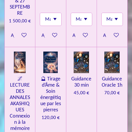
& 27
SEPTEMB
RE
1 500,00 €
Ajouter au panier
Ajouter au panier
Ajouter au panier
Ajouter au pa
🌌
🔮 Tirage
Guidance
Guidance
LECTURE
d’Âme &
30 min
Oracle 1h
DES
Soin
45,00 €
70,00 €
ANNALES
énergétiq
AKASHIQ
ue par les
UES
pierres
Connexio
120,00 €
n à la
mémoire