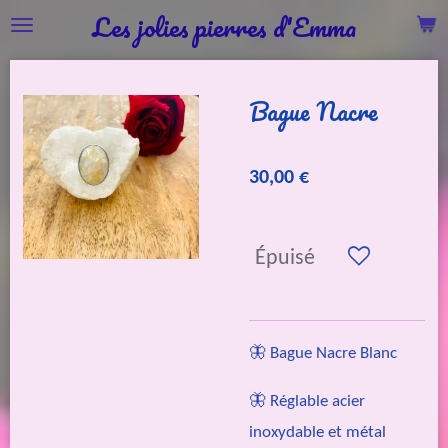
Les jolies pierres d'Emma
Passer
au
contenu
Bague Nacre
principal
30,00 €
Épuisé
🦋 Bague Nacre Blanc
🦋 Réglable acier
inoxydable et métal