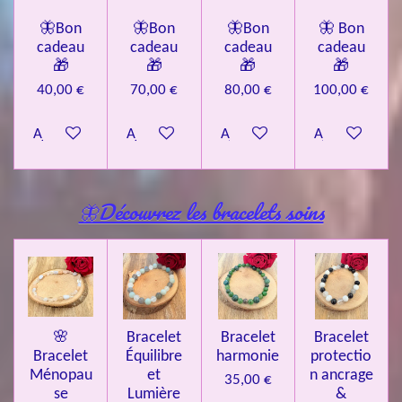
🦋Bon
🦋Bon
🦋Bon
🦋 Bon
cadeau
cadeau
cadeau
cadeau
🎁
🎁
🎁
🎁
40,00 €
70,00 €
80,00 €
100,00 €
Ajouter au panier
Ajouter au panier
Ajouter au panier
Ajouter au pa
🦋Découvrez les bracelets soins
🌸
Bracelet
Bracelet
Bracelet
Bracelet
Équilibre
harmonie
protectio
Ménopau
et
n ancrage
35,00 €
se
Lumière
&