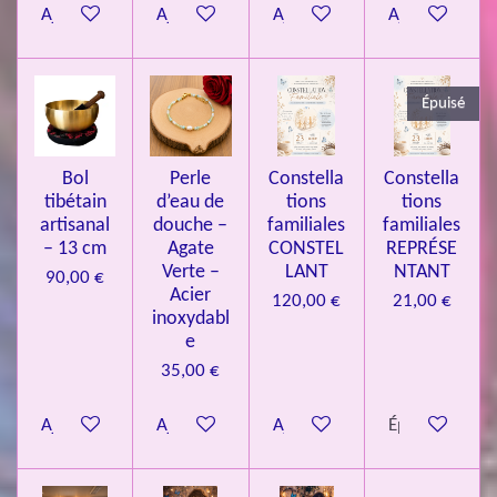
Ajouter au panier
Ajouter au panier
Ajouter au panier
Ajouter au pa
4
3
3
Épuisé
7
3
4
Bol
Perle
Constella
Constella
9
tibétain
d’eau de
tions
tions
artisanal
douche –
familiales
familiales
3
– 13 cm
Agate
CONSTEL
REPRÉSE
9
Verte –
LANT
NTANT
90,00 €
7
Acier
120,00 €
21,00 €
inoxydabl
6
e
é
35,00 €
t
o
Ajouter au panier
Ajouter au panier
Ajouter au panier
Épuisé
i
l