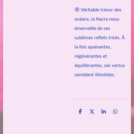
🦋 Véritable trésor des
océans, la Nacre nous
émerveille de ses
sublimes reflets irisés. À
la fois apaisantes,
régénérantes et
équilibrantes, ses vertus
semblent illimitées.
P
P
P
P
a
a
a
a
r
r
r
r
t
t
t
t