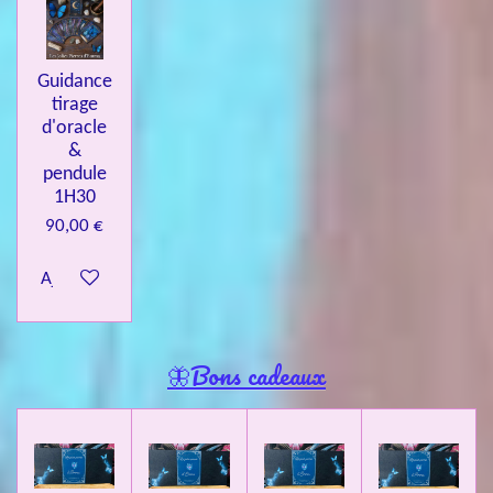
Guidance
tirage
d'oracle
&
pendule
1H30
90,00 €
Ajouter au panier
🦋Bons cadeaux