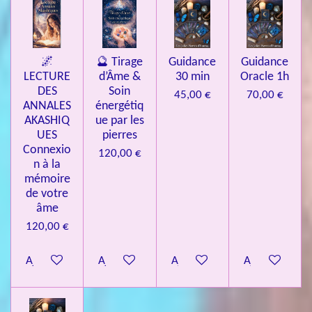
🌌
🔮 Tirage
Guidance
Guidance
LECTURE
d’Âme &
30 min
Oracle 1h
DES
Soin
45,00 €
70,00 €
ANNALES
énergétiq
AKASHIQ
ue par les
UES
pierres
Connexio
120,00 €
n à la
mémoire
de votre
âme
120,00 €
Ajouter au panier
Ajouter au panier
Ajouter au panier
Ajouter au pa