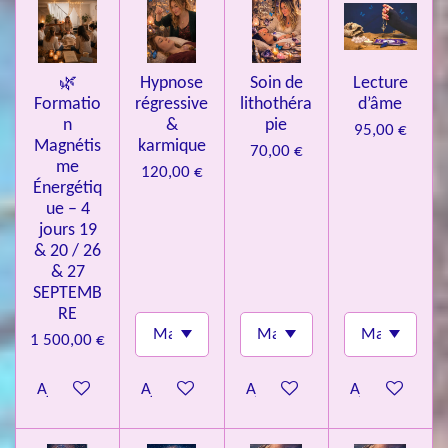
e
s
🌿
Hypnose
Soin de
Lecture
Formatio
régressive
lithothéra
d’âme
n
&
pie
95,00 €
Magnétis
karmique
70,00 €
me
120,00 €
Énergétiq
ue – 4
jours 19
& 20 / 26
& 27
SEPTEMB
RE
1 500,00 €
Ajouter au panier
Ajouter au panier
Ajouter au panier
Ajouter au pa