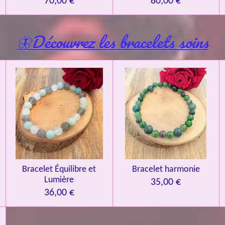
70,00 €
80,00 €
🦋Découvrez les bracelets soins
Bracelet Équilibre et
Bracelet harmonie
Lumière
35,00 €
36,00 €