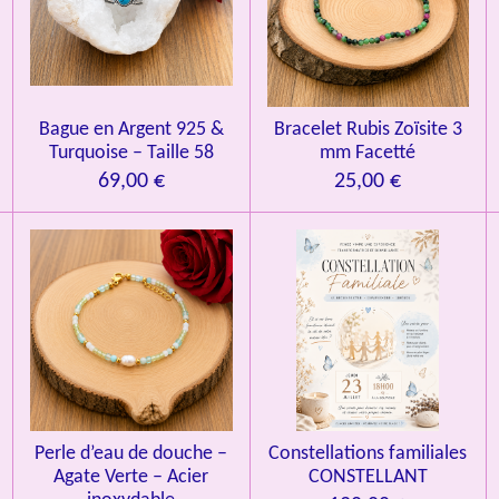
t
i
o
n
Bague en Argent 925 &
Bracelet Rubis Zoïsite 3
Turquoise – Taille 58
mm Facetté
69,00 €
25,00 €
Perle d’eau de douche –
Constellations familiales
Agate Verte – Acier
CONSTELLANT