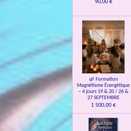
90,00 €
é
t
o
i
l
e
s
🌿 Formation
Magnétisme Énergétique
– 4 jours 19 & 20 / 26 &
27 SEPTEMBRE
1 500,00 €