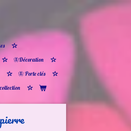
es
🦋Décoration
🦋 Porte clés
 collection
pierre