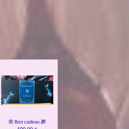
🦋 Bon cadeau 🎁