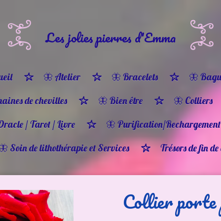
Les jolies pierres d'Emma
eil
🦋 Atelier
🦋 Bracelets
🦋 Bagu
haines de chevilles
🦋 Bien être
🦋 Colliers
Oracle / Tarot / Livre
🦋 Purification/Rechargement
🦋 Soin de lithothérapie et Services
Trésors de fin de
Collier porte 