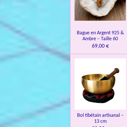
:
4
.
0
Bague en Argent 925 &
8
Ambre – Taille 60
4
69,00 €
3
3
7
3
4
9
3
9
7
Bol tibétain artisanal –
13 cm
6