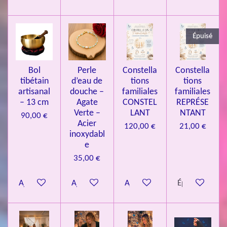
3
3
Épuisé
7
3
4
Bol
Perle
Constella
Constella
9
tibétain
d’eau de
tions
tions
artisanal
douche –
familiales
familiales
3
– 13 cm
Agate
CONSTEL
REPRÉSE
9
Verte –
LANT
NTANT
90,00 €
7
Acier
120,00 €
21,00 €
inoxydabl
6
e
é
35,00 €
t
o
Ajouter au panier
Ajouter au panier
Ajouter au panier
Épuisé
i
l
e