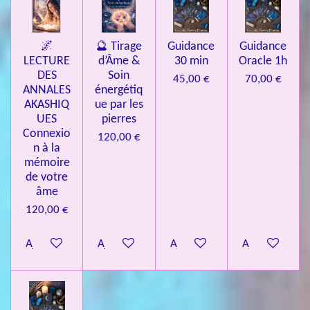
🌌
🔮 Tirage
Guidance
Guidance
LECTURE
d’Âme &
30 min
Oracle 1h
DES
Soin
45,00 €
70,00 €
ANNALES
énergétiq
AKASHIQ
ue par les
UES
pierres
Connexio
120,00 €
n à la
mémoire
de votre
âme
120,00 €
Ajouter au panier
Ajouter au panier
Ajouter au panier
Ajouter au pa