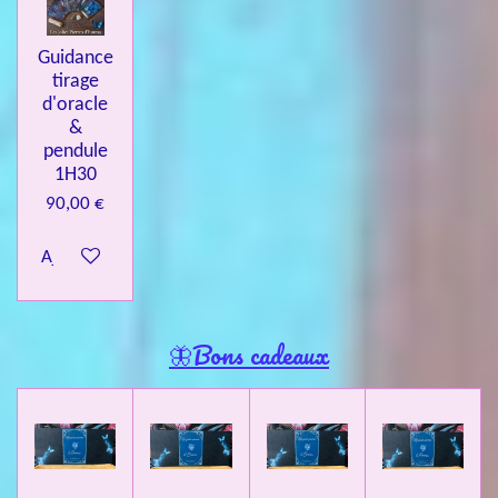
Guidance
tirage
d'oracle
&
pendule
1H30
90,00 €
Ajouter au panier
🦋Bons cadeaux