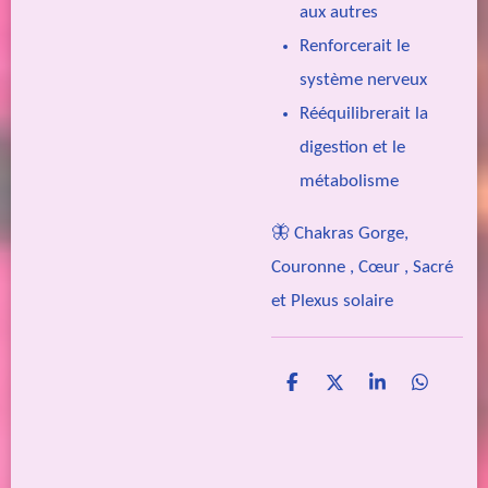
aux autres
Renforcerait le
système nerveux
Rééquilibrerait la
digestion et le
métabolisme
🦋 Chakras Gorge,
Couronne , Cœur , Sacré
et Plexus solaire
P
P
P
P
a
a
a
a
r
r
r
r
t
t
t
t
a
a
a
a