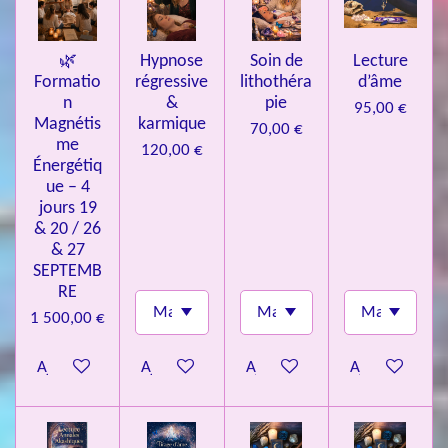
s
🌿
Hypnose
Soin de
Lecture
Formatio
régressive
lithothéra
d’âme
n
&
pie
95,00 €
Magnétis
karmique
70,00 €
me
120,00 €
Énergétiq
ue – 4
jours 19
& 20 / 26
& 27
SEPTEMB
RE
1 500,00 €
Ajouter au panier
Ajouter au panier
Ajouter au panier
Ajouter au pa