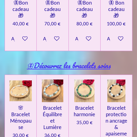
🦋Bon
🦋Bon
🦋Bon
🦋 Bon
cadeau
cadeau
cadeau
cadeau
🎁
🎁
🎁
🎁
40,00 €
70,00 €
80,00 €
100,00 €
Ajouter au panier
Ajouter au panier
Ajouter au panier
Ajouter au pa
🦋Découvrez les bracelets soins
🌸
Bracelet
Bracelet
Bracelet
Bracelet
Équilibre
harmonie
protectio
Ménopau
et
n ancrage
35,00 €
se
Lumière
&
apaiseme
30,00 €
36,00 €