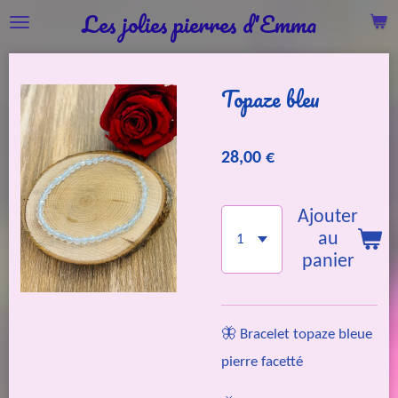
Les jolies pierres d'Emma
Passer
au
contenu
Topaze bleu
principal
28,00 €
Ajouter
au
panier
🦋 Bracelet topaze bleue
pierre facetté