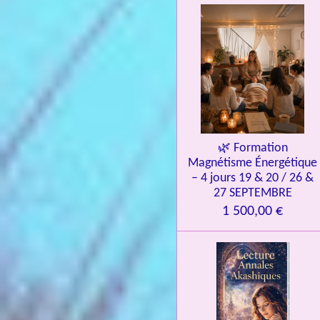
i
l
e
s
🌿 Formation
Magnétisme Énergétique
– 4 jours 19 & 20 / 26 &
27 SEPTEMBRE
1 500,00 €