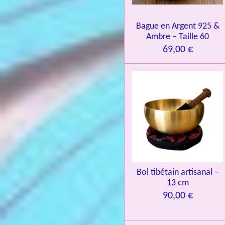
.
0
Bague en Argent 925 &
8
Ambre – Taille 60
4
69,00 €
3
3
7
3
4
9
3
9
7
Bol tibétain artisanal –
13 cm
6
90,00 €
é
t
o