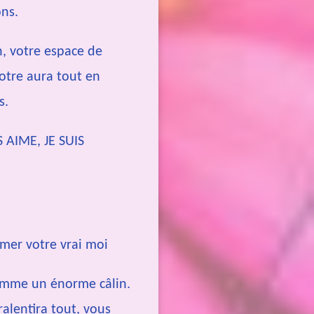
ons.
, votre espace de
votre aura tout en
s.
S AIME, JE SUIS
mer votre vrai moi
comme un énorme câlin.
ralentira tout, vous