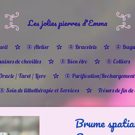
Les jolies pierres d'Emma
eil
🦋 Atelier
🦋 Bracelets
🦋 Bagu
haines de chevilles
🦋 Bien être
🦋 Colliers
Oracle / Tarot / Livre
🦋 Purification/Rechargement
🦋 Soin de lithothérapie et Services
Trésors de fin de
Brume spatia