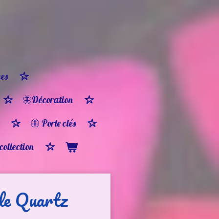
es
🦋Décoration
🦋 Porte clés
 collection
le Quartz