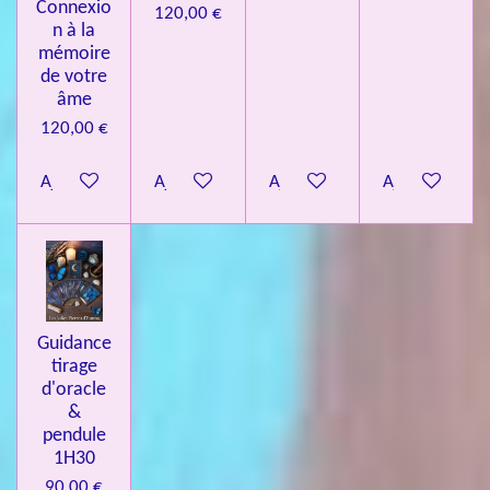
Connexio
120,00 €
n à la
mémoire
de votre
âme
120,00 €
Ajouter au panier
Ajouter au panier
Ajouter au panier
Ajouter au pa
Guidance
tirage
d'oracle
&
pendule
1H30
90,00 €