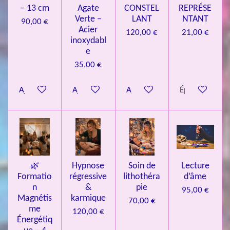
– 13 cm
Agate
CONSTEL
REPRÉSE
9
Verte –
LANT
NTANT
90,00 €
7
Acier
120,00 €
21,00 €
inoxydabl
6
e
é
35,00 €
t
o
Ajouter au panier
Ajouter au panier
Ajouter au panier
Épuisé
i
l
e
s
🌿
Hypnose
Soin de
Lecture
Formatio
régressive
lithothéra
d’âme
n
&
pie
95,00 €
Magnétis
karmique
70,00 €
me
120,00 €
Énergétiq