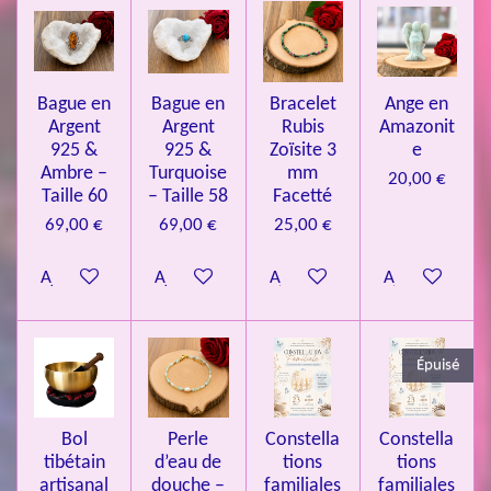
l
l
l
l
l
é
t
v
e
e
e
e
e
i
a
l
o
s
s
s
s
u
Bague en
Bague en
Bracelet
Ange en
n
a
Argent
Argent
Rubis
Amazonit
t
:
i
925 &
925 &
Zoïsite 3
e
4
o
Ambre –
Turquoise
mm
20,00 €
n
.
Taille 60
– Taille 58
Facetté
0
69,00 €
69,00 €
25,00 €
8
Ajouter au panier
Ajouter au panier
Ajouter au panier
Ajouter au pa
4
3
3
Épuisé
7
3
4
Bol
Perle
Constella
Constella
9
tibétain
d’eau de
tions
tions
artisanal
douche –
familiales
familiales
3