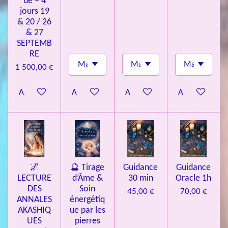
ue – 4
jours 19
& 20 / 26
& 27
SEPTEMB
RE
1 500,00 €
Ajouter au panier
Ajouter au panier
Ajouter au panier
Ajouter au pa
🌌
🔮 Tirage
Guidance
Guidance
LECTURE
d’Âme &
30 min
Oracle 1h
DES
Soin
45,00 €
70,00 €
ANNALES
énergétiq
AKASHIQ
ue par les
UES
pierres