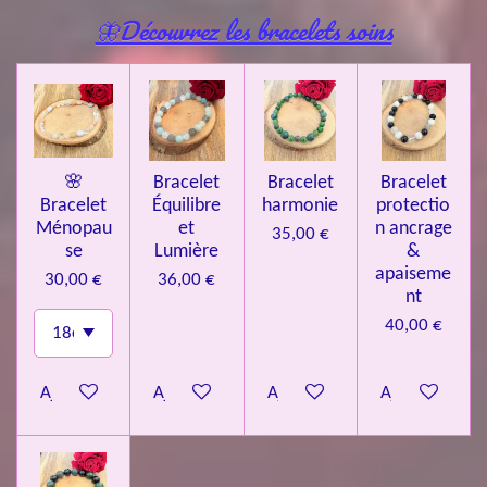
🦋Découvrez les bracelets soins
🌸
Bracelet
Bracelet
Bracelet
Bracelet
Équilibre
harmonie
protectio
Ménopau
et
n ancrage
35,00 €
se
Lumière
&
apaiseme
30,00 €
36,00 €
nt
40,00 €
Ajouter au panier
Ajouter au panier
Ajouter au panier
Ajouter au pa