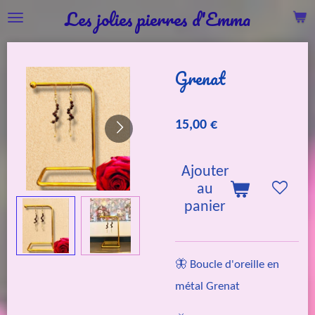
Les jolies pierres d'Emma
Passer
au
contenu
Grenat
principal
15,00 €
Ajouter
au
panier
🦋 Boucle d'oreille en
métal Grenat