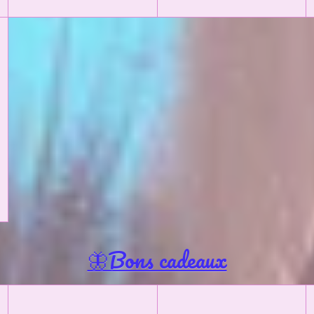
🦋Bons cadeaux