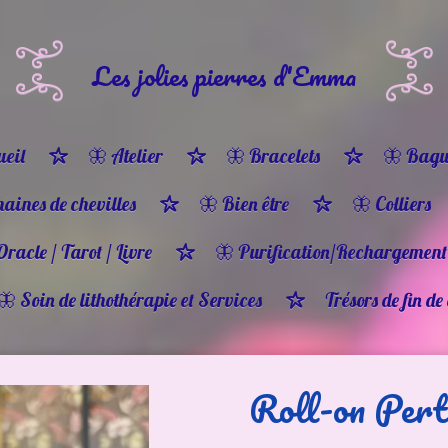
Les jolies pierres d'Emma
eil
🦋 Atelier
🦋 Bracelets
🦋 Bagu
haines de chevilles
🦋 Bien être
🦋 Colliers
Oracle / Tarot / Livre
🦋 Purification/Rechargement
🦋 Soin de lithothérapie et Services
Trésors de fin de
Roll-on Perte