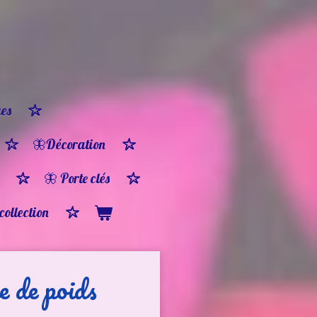
es
🦋Décoration
🦋 Porte clés
 collection
 de poids