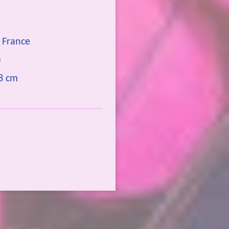
: France
)
 8 cm