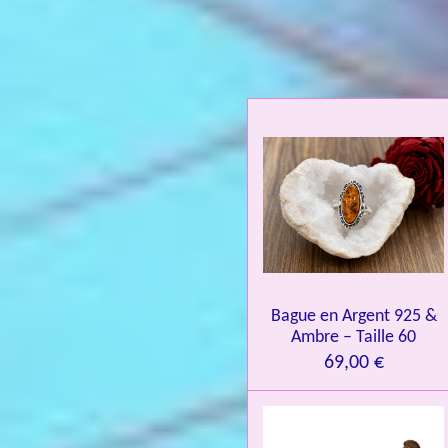
a
l
u
a
t
i
o
n
:
4
.
0
Bague en Argent 925 &
8
Ambre – Taille 60
4
69,00 €
3
3
7