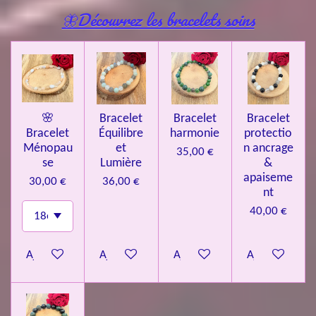
🦋Découvrez les bracelets soins
🌸
Bracelet
Bracelet
Bracelet
Bracelet
Équilibre
harmonie
protectio
Ménopau
et
n ancrage
35,00 €
se
Lumière
&
apaiseme
30,00 €
36,00 €
nt
40,00 €
Ajouter au panier
Ajouter au panier
Ajouter au panier
Ajouter au pa