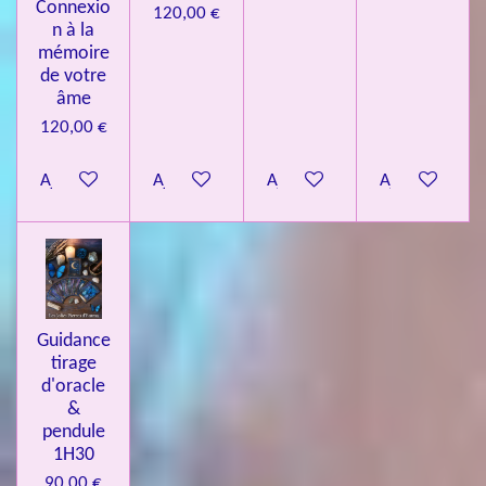
Connexio
120,00 €
n à la
mémoire
de votre
âme
120,00 €
Ajouter au panier
Ajouter au panier
Ajouter au panier
Ajouter au pa
Guidance
tirage
d'oracle
&
pendule
1H30
90,00 €