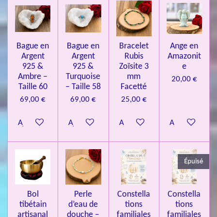
l
l
l
l
l
é
t
v
e
e
e
e
e
i
a
l
o
s
s
s
s
u
Bague en
Bague en
Bracelet
Ange en
n
a
Argent
Argent
Rubis
Amazonit
t
:
i
925 &
925 &
Zoïsite 3
e
4
o
Ambre –
Turquoise
mm
20,00 €
n
.
Taille 60
– Taille 58
Facetté
0
69,00 €
69,00 €
25,00 €
8
Ajouter au panier
Ajouter au panier
Ajouter au panier
Ajouter au pa
4
3
3
Épuisé
7
3
4
Bol
Perle
Constella
Constella
9
tibétain
d’eau de
tions
tions
artisanal
douche –
familiales
familiales
3