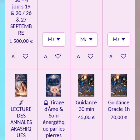
ue – 4
jours 19
& 20 / 26
& 27
SEPTEMB
RE
1 500,00 €
Ajouter au panier
Ajouter au panier
Ajouter au panier
Ajouter au pa
🌌
🔮 Tirage
Guidance
Guidance
LECTURE
d’Âme &
30 min
Oracle 1h
DES
Soin
45,00 €
70,00 €
ANNALES
énergétiq
AKASHIQ
ue par les
UES
pierres