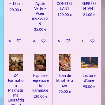
– 13 cm
Agate
CONSTEL
REPRÉSE
9
Verte –
LANT
NTANT
90,00 €
7
Acier
120,00 €
21,00 €
inoxydabl
6
e
é
35,00 €
t
o
Ajouter au panier
Ajouter au panier
Ajouter au panier
Épuisé
i
l
e
s
🌿
Hypnose
Soin de
Lecture
Formatio
régressive
lithothéra
d’âme
n
&
pie
95,00 €
Magnétis
karmique
70,00 €
me
120,00 €
Énergétiq