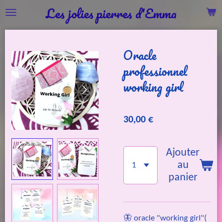
Les jolies pierres d'Emma
Passer
au
contenu
Oracle
principal
professionnel
working girl
30,00 €
Ajouter
au
panier
🦋 oracle "working girl"(