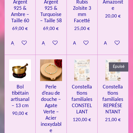
Argent
Argent
Rubis
Amazonit
t
:
i
925 &
925 &
Zoïsite 3
e
4
o
Ambre –
Turquoise
mm
20,00 €
n
.
Taille 60
– Taille 58
Facetté
0
69,00 €
69,00 €
25,00 €
8
Ajouter au panier
Ajouter au panier
Ajouter au panier
Ajouter au pa
4
3
3
Épuisé
7
3
4
Bol
Perle
Constella
Constella
9
tibétain
d’eau de
tions
tions
artisanal
douche –
familiales
familiales
3
– 13 cm
Agate
CONSTEL
REPRÉSE
9
Verte –
LANT
NTANT
90,00 €
7
Acier
120,00 €
21,00 €
inoxydabl
6
e
é