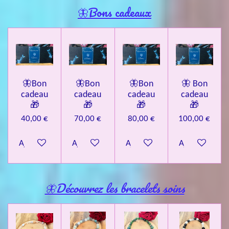
🦋Bons cadeaux
🦋Bon
🦋Bon
🦋Bon
🦋 Bon
cadeau
cadeau
cadeau
cadeau
🎁
🎁
🎁
🎁
40,00 €
70,00 €
80,00 €
100,00 €
Ajouter au panier
Ajouter au panier
Ajouter au panier
Ajouter au pa
🦋Découvrez les bracelets soins