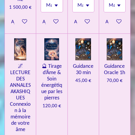
1 500,00 €
Ajouter au panier
Ajouter au panier
Ajouter au panier
Ajouter au pa
🌌
🔮 Tirage
Guidance
Guidance
LECTURE
d’Âme &
30 min
Oracle 1h
DES
Soin
45,00 €
70,00 €
ANNALES
énergétiq
AKASHIQ
ue par les
UES
pierres
Connexio
120,00 €
n à la
mémoire
de votre
âme