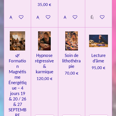
35,00 €
t
o
Ajouter au panier
Ajouter au panier
Ajouter au panier
Épuisé
i
l
e
s
🌿
Hypnose
Soin de
Lecture
Formatio
régressive
lithothéra
d’âme
n
&
pie
95,00 €
Magnétis
karmique
70,00 €
me
120,00 €
Énergétiq
ue – 4
jours 19
& 20 / 26
& 27
SEPTEMB
RE