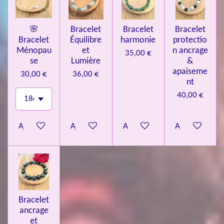
🌸
Bracelet
Bracelet
Bracelet
Bracelet
Équilibre
harmonie
protectio
Ménopau
et
n ancrage
35,00 €
se
Lumière
&
apaiseme
30,00 €
36,00 €
nt
40,00 €
Ajouter au panier
Ajouter au panier
Ajouter au panier
Ajouter au pa
Bracelet
ancrage
et