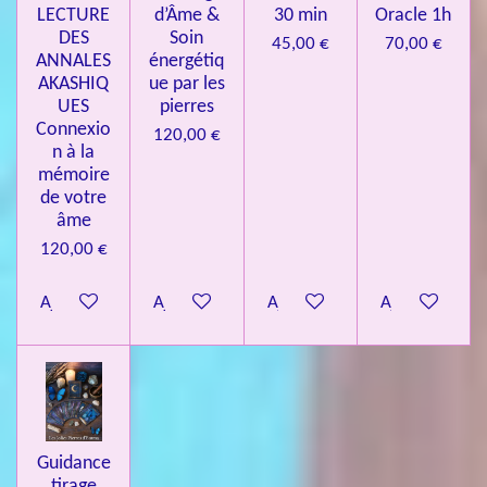
LECTURE
d’Âme &
30 min
Oracle 1h
DES
Soin
45,00 €
70,00 €
ANNALES
énergétiq
AKASHIQ
ue par les
UES
pierres
Connexio
120,00 €
n à la
mémoire
de votre
âme
120,00 €
Ajouter au panier
Ajouter au panier
Ajouter au panier
Ajouter au pa
Guidance
tirage