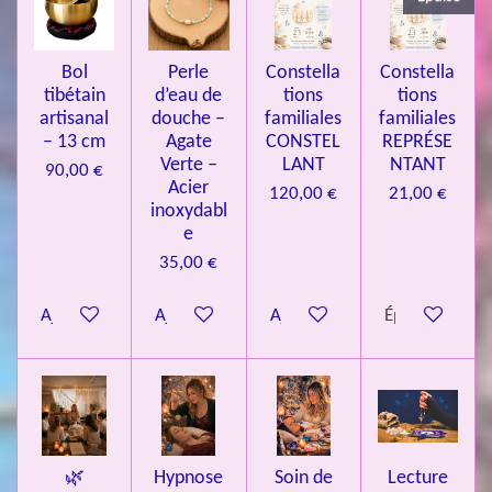
7
3
4
Bol
Perle
Constella
Constella
9
tibétain
d’eau de
tions
tions
artisanal
douche –
familiales
familiales
3
– 13 cm
Agate
CONSTEL
REPRÉSE
9
Verte –
LANT
NTANT
90,00 €
7
Acier
120,00 €
21,00 €
inoxydabl
6
e
é
35,00 €
t
o
Ajouter au panier
Ajouter au panier
Ajouter au panier
Épuisé
i
l
e
s
🌿
Hypnose
Soin de
Lecture