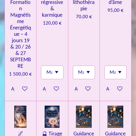
Formatio
régressive
lithothéra
d’âme
n
&
pie
95,00 €
Magnétis
karmique
70,00 €
me
120,00 €
Énergétiq
ue – 4
jours 19
& 20 / 26
& 27
SEPTEMB
RE
1 500,00 €
Ajouter au panier
Ajouter au panier
Ajouter au panier
Ajouter au pa
🌌
🔮 Tirage
Guidance
Guidance