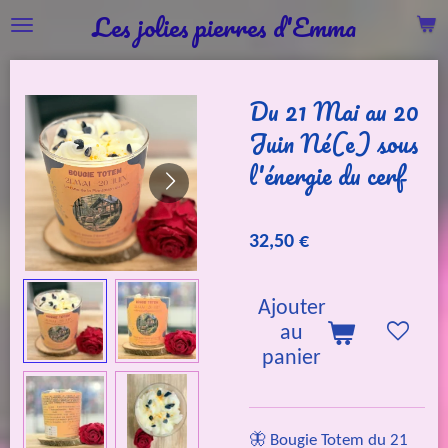
Les jolies pierres d'Emma
Passer
au
contenu
Du 21 Mai au 20
principal
Juin Né(e) sous
l'énergie du cerf
32,50 €
Ajouter
au
panier
🦋 Bougie Totem du 21