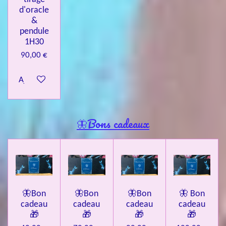
d'oracle
&
pendule
1H30
90,00 €
Ajouter au panier
🦋Bons cadeaux
🦋Bon
🦋Bon
🦋Bon
🦋 Bon
cadeau
cadeau
cadeau
cadeau
🎁
🎁
🎁
🎁