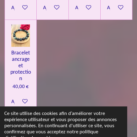
Ajouter au panier
Ajouter au panier
Ajouter au panier
Ajouter au pa
Bracelet
ancrage
et
protectio
n
40,00 €
Ajouter au panier
Ce site utilise des cookies afin d’améliorer votre
expérience utilisateur et vous proposer des annonces
© 2023 - 2026 Les jolies pierres d'Emma
personnalisées. En continuant d'utiliser ce site, vous
Propulsé par
Webador
confirmez que vous acceptez notre politique