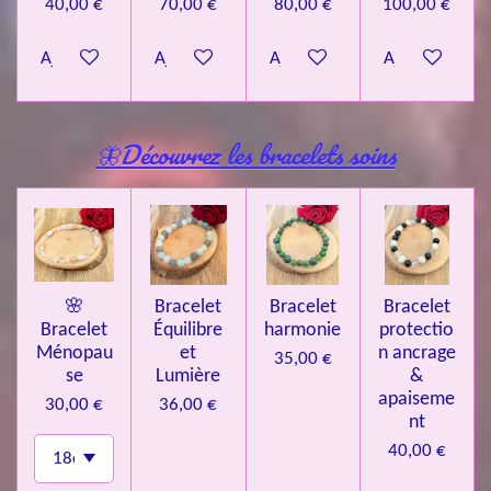
40,00 €
70,00 €
80,00 €
100,00 €
Ajouter au panier
Ajouter au panier
Ajouter au panier
Ajouter au pa
🦋Découvrez les bracelets soins
🌸
Bracelet
Bracelet
Bracelet
Bracelet
Équilibre
harmonie
protectio
Ménopau
et
n ancrage
35,00 €
se
Lumière
&
apaiseme
30,00 €
36,00 €
nt
40,00 €