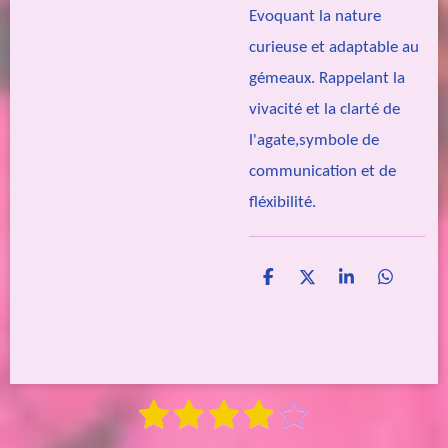
Evoquant la nature
curieuse et adaptable au
gémeaux. Rappelant la
vivacité et la clarté de
l'agate,symbole de
communication et de
fléxibilité.
P
P
P
P
a
a
a
a
r
r
r
r
t
t
t
t
a
a
a
a
g
g
g
g
e
e
e
e
1
2
3
4
5
E
r
r
r
r
É
n
é
é
é
é
é
v
v