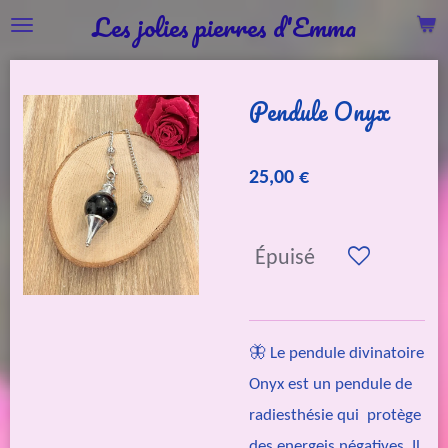
Les jolies pierres d'Emma
Passer
au
contenu
Pendule Onyx
principal
25,00 €
Épuisé
🦋 Le pendule divinatoire
Onyx est un pendule de
radiesthésie qui protège
des energeis négatives. Il