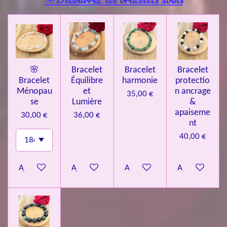
🌸
Bracelet
Bracelet
Bracelet
Bracelet
Équilibre
harmonie
protectio
Ménopau
et
n ancrage
35,00 €
se
Lumière
&
apaiseme
30,00 €
36,00 €
nt
40,00 €
Ajouter au panier
Ajouter au panier
Ajouter au panier
Ajouter au pa