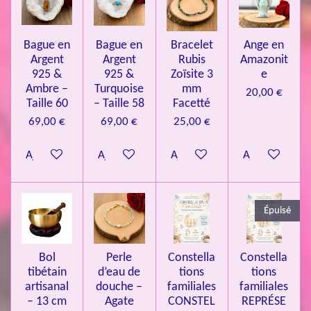
e
e
e
e
e
i
a
l
o
s
s
s
s
u
Bague en
Bague en
Bracelet
Ange en
n
a
Argent
Argent
Rubis
Amazonit
t
:
i
925 &
925 &
Zoïsite 3
e
4
o
Ambre –
Turquoise
mm
20,00 €
n
.
Taille 60
– Taille 58
Facetté
0
69,00 €
69,00 €
25,00 €
8
Ajouter au panier
Ajouter au panier
Ajouter au panier
Ajouter au pa
4
3
3
Épuisé
7
3
4
Bol
Perle
Constella
Constella
9
tibétain
d’eau de
tions
tions
artisanal
douche –
familiales
familiales
3
– 13 cm
Agate
CONSTEL
REPRÉSE
9