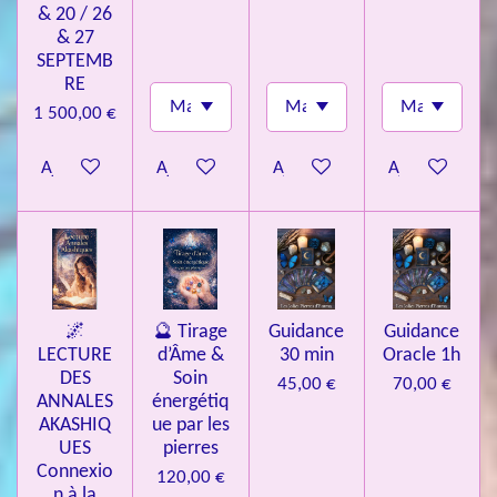
& 20 / 26
& 27
SEPTEMB
RE
1 500,00 €
Ajouter au panier
Ajouter au panier
Ajouter au panier
Ajouter au pa
🌌
🔮 Tirage
Guidance
Guidance
LECTURE
d’Âme &
30 min
Oracle 1h
DES
Soin
45,00 €
70,00 €
ANNALES
énergétiq
AKASHIQ
ue par les
UES
pierres
Connexio
120,00 €
n à la