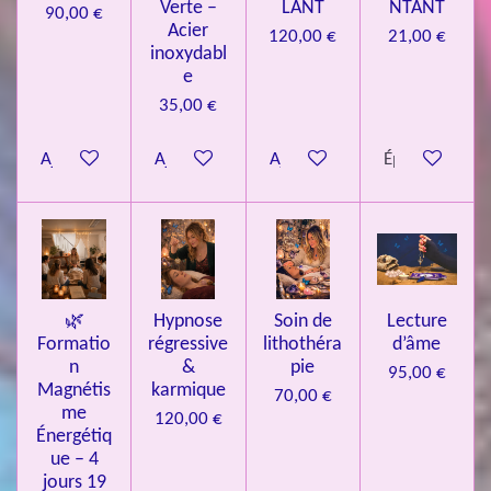
Verte –
LANT
NTANT
90,00 €
7
Acier
120,00 €
21,00 €
inoxydabl
6
e
é
35,00 €
t
o
Ajouter au panier
Ajouter au panier
Ajouter au panier
Épuisé
i
l
e
s
🌿
Hypnose
Soin de
Lecture
Formatio
régressive
lithothéra
d’âme
n
&
pie
95,00 €
Magnétis
karmique
70,00 €
me
120,00 €
Énergétiq
ue – 4
jours 19