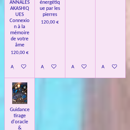
ANNALES
énergétiq
AKASHIQ
ue par les
UES
pierres
Connexio
120,00 €
n à la
mémoire
de votre
âme
120,00 €
Ajouter au panier
Ajouter au panier
Ajouter au panier
Ajouter au pa
Guidance
tirage
d'oracle
&