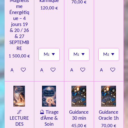
Magnétis
karmique
70,00 €
me
120,00 €
Énergétiq
ue – 4
jours 19
& 20 / 26
& 27
SEPTEMB
RE
1 500,00 €
Ajouter au panier
Ajouter au panier
Ajouter au panier
Ajouter au pa
🌌
🔮 Tirage
Guidance
Guidance
LECTURE
d’Âme &
30 min
Oracle 1h
DES
Soin
45,00 €
70,00 €