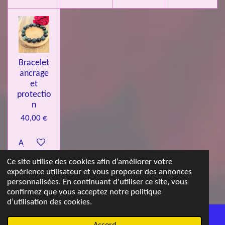
Bracelet
ancrage
et
protectio
n
40,00 €
Ajouter au panier
Ce site utilise des cookies afin d’améliorer votre
expérience utilisateur et vous proposer des annonces
© 2023 - 2026 Les jolies pierres d'Emma
personnalisées. En continuant d'utiliser ce site, vous
Propulsé par
Webador
confirmez que vous acceptez notre politique
d’utilisation des cookies.