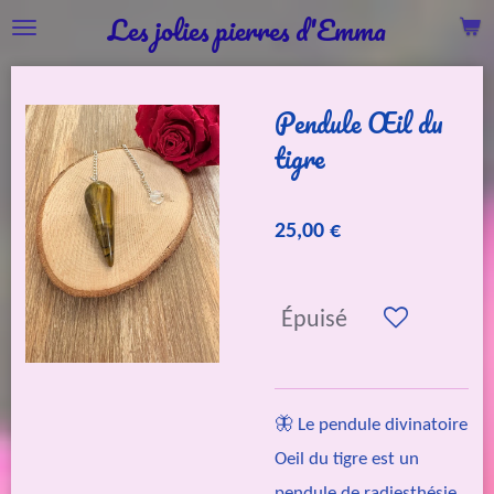
Les jolies pierres d'Emma
Passer
au
contenu
Pendule Œil du
principal
tigre
25,00 €
Épuisé
🦋 Le pendule divinatoire
Oeil du tigre est un
pendule de radiesthésie