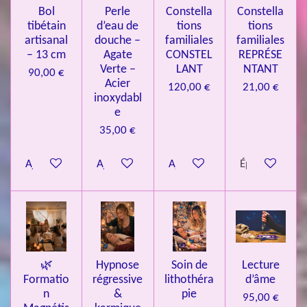
4
Bol
Perle
Constella
Constella
9
tibétain
d’eau de
tions
tions
artisanal
douche –
familiales
familiales
3
– 13 cm
Agate
CONSTEL
REPRÉSE
9
Verte –
LANT
NTANT
90,00 €
7
Acier
120,00 €
21,00 €
inoxydabl
6
e
é
35,00 €
t
o
Ajouter au panier
Ajouter au panier
Ajouter au panier
Épuisé
i
l
e
s
🌿
Hypnose
Soin de
Lecture
Formatio
régressive
lithothéra
d’âme
n
&
pie
95,00 €