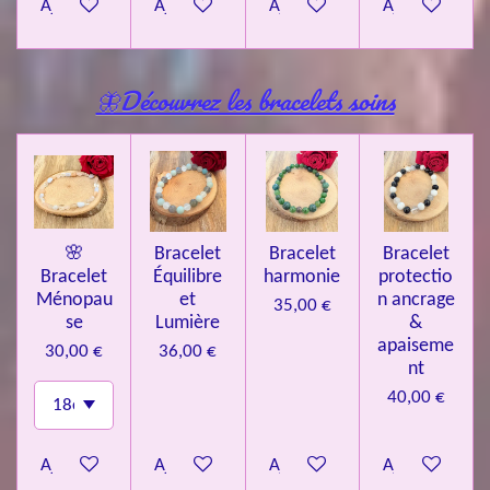
Ajouter au panier
Ajouter au panier
Ajouter au panier
Ajouter au pa
🦋Découvrez les bracelets soins
🌸
Bracelet
Bracelet
Bracelet
Bracelet
Équilibre
harmonie
protectio
Ménopau
et
n ancrage
35,00 €
se
Lumière
&
apaiseme
30,00 €
36,00 €
nt
40,00 €
Ajouter au panier
Ajouter au panier
Ajouter au panier
Ajouter au pa