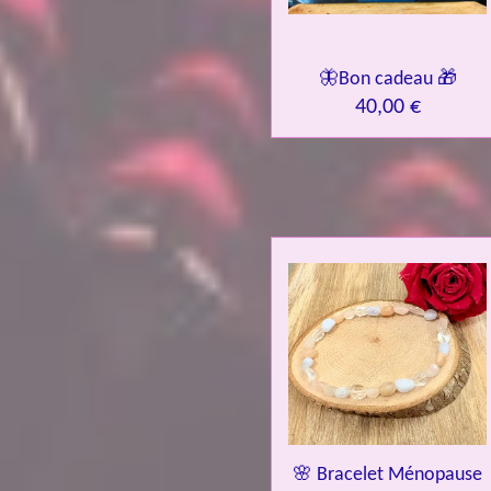
🦋Bon cadeau 🎁
40,00 €
🌸 Bracelet Ménopause