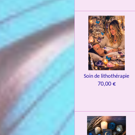
o
i
l
e
s
Soin de lithothérapie
70,00 €