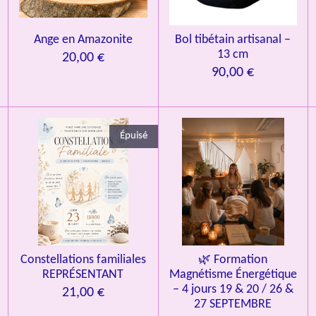
n
Ange en Amazonite
Bol tibétain artisanal –
13 cm
20,00 €
90,00 €
Épuisé
Constellations familiales
🌿 Formation
REPRÉSENTANT
Magnétisme Énergétique
– 4 jours 19 & 20 / 26 &
21,00 €
27 SEPTEMBRE