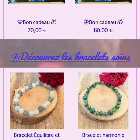
🦋Bon cadeau 🎁
🦋Bon cadeau 🎁
70,00 €
80,00 €
🦋Découvrez les bracelets soins
Bracelet Équilibre et
Bracelet harmonie