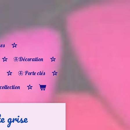
es
🦋Décoration
🦋 Porte clés
 collection
e grise