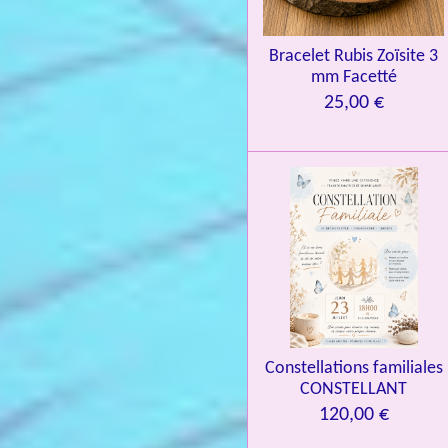
.
0
Bracelet Rubis Zoïsite 3
8
mm Facetté
4
25,00 €
3
3
7
3
4
9
3
9
7
Constellations familiales
6
CONSTELLANT
é
120,00 €
t