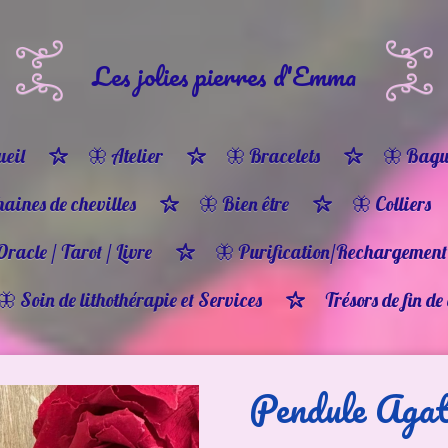
Les jolies pierres d'Emma
eil
🦋 Atelier
🦋 Bracelets
🦋 Bagu
haines de chevilles
🦋 Bien être
🦋 Colliers
Oracle / Tarot / Livre
🦋 Purification/Rechargement
🦋 Soin de lithothérapie et Services
Trésors de fin de
Pendule Agat