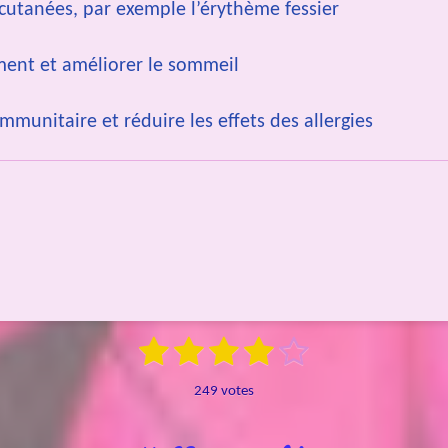
 cutanées, par exemple l’érythème fessier
ment et améliorer le sommeil
munitaire et réduire les effets des allergies
1
2
3
4
5
E
n
é
é
é
é
é
v
249 votes
o
t
t
t
t
t
y
e
o
o
o
o
o