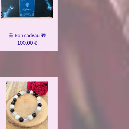
🦋 Bon cadeau 🎁
100,00 €