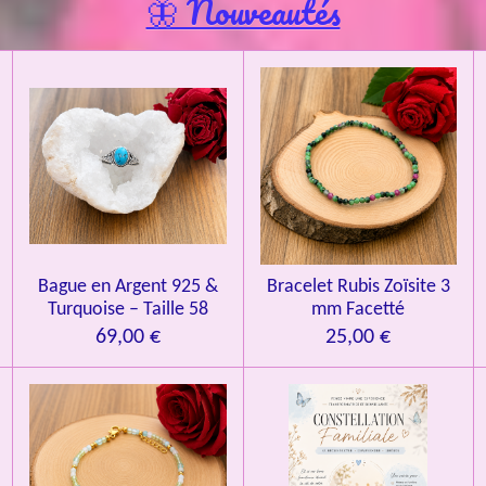
🦋 Nouveautés
r
l
i
i
i
i
i
'
l
l
l
l
l
é
v
e
e
e
e
e
a
l
s
s
s
s
u
a
t
i
o
n
Bague en Argent 925 &
Bracelet Rubis Zoïsite 3
Turquoise – Taille 58
mm Facetté
69,00 €
25,00 €