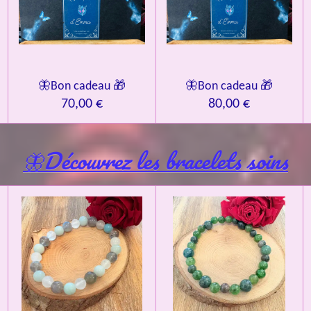
🦋Bon cadeau 🎁
🦋Bon cadeau 🎁
70,00 €
80,00 €
🦋Découvrez les bracelets soins