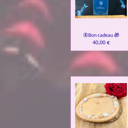
🦋Bon cadeau 🎁
40,00 €