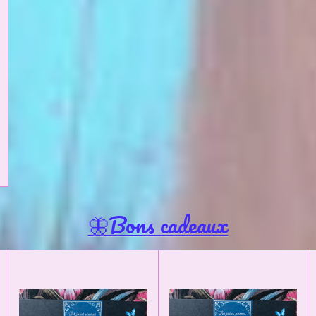
🦋Bons cadeaux