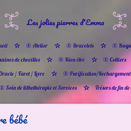
Les jolies pierres d'Emma
eil
🦋 Atelier
🦋 Bracelets
🦋 Bagu
haines de chevilles
🦋 Bien être
🦋 Colliers
Oracle / Tarot / Livre
🦋 Purification/Rechargement
🦋 Soin de lithothérapie et Services
Trésors de fin de
re bébé