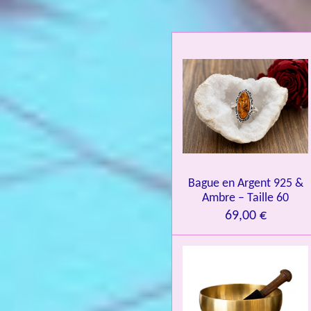
u
a
t
i
o
n
:
4
.
0
Bague en Argent 925 &
8
Ambre – Taille 60
4
69,00 €
3
3
7
3
4