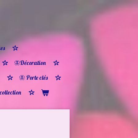
es
🦋Décoration
🦋 Porte clés
 collection