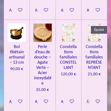
8
Ajouter au panier
Ajouter au panier
Ajouter au panier
Ajouter au pa
4
3
3
Épuisé
7
3
4
Bol
Perle
Constella
Constella
9
tibétain
d’eau de
tions
tions
artisanal
douche –
familiales
familiales
3
– 13 cm
Agate
CONSTEL
REPRÉSE
9
Verte –
LANT
NTANT
90,00 €
7
Acier
120,00 €
21,00 €
inoxydabl
6
e
é
35,00 €
t
o
Ajouter au panier
Ajouter au panier
Ajouter au panier
Épuisé
i