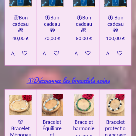
🦋Bon
🦋Bon
🦋Bon
🦋 Bon
cadeau
cadeau
cadeau
cadeau
🎁
🎁
🎁
🎁
40,00 €
70,00 €
80,00 €
100,00 €
Ajouter au panier
Ajouter au panier
Ajouter au panier
Ajouter au pa
🦋Découvrez les bracelets soins
🌸
Bracelet
Bracelet
Bracelet
Bracelet
Équilibre
harmonie
protectio
Ménopau
et
n ancrage