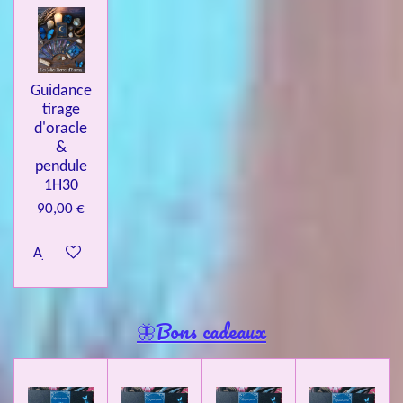
Guidance
tirage
d'oracle
&
pendule
1H30
90,00 €
Ajouter au panier
🦋Bons cadeaux