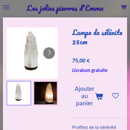
Les jolies pierres d'Emma
Passer
au
contenu
Lampe de sélénite
principal
25cm
75,00 €
Livraison gratuite
Ajouter
au
panier
Profitez de la sérénité