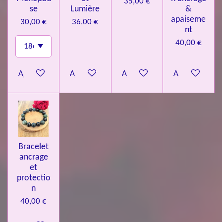
35,00 €
se
Lumière
&
apaiseme
30,00 €
36,00 €
nt
40,00 €
Ajouter au panier
Ajouter au panier
Ajouter au panier
Ajouter au pa
Bracelet
ancrage
et
protectio
n
40,00 €