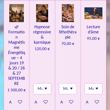
l
e
s
🌿
Hypnose
Soin de
Lecture
Formatio
régressive
lithothéra
d’âme
n
&
pie
95,00 €
Magnétis
karmique
70,00 €
me
120,00 €
Énergétiq
ue – 4
jours 19
& 20 / 26
& 27
SEPTEMB
RE
1 500,00 €
Ajouter au panier
Ajouter au panier
Ajouter au panier
Ajouter au pa