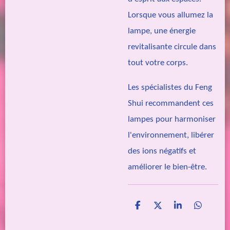
Lorsque vous allumez la
lampe, une énergie
revitalisante circule dans
tout votre corps.
Les spécialistes du Feng
Shui recommandent ces
lampes pour harmoniser
l'environnement, libérer
des ions négatifs et
améliorer le bien-être.
P
P
P
P
a
a
a
a
r
r
r
r