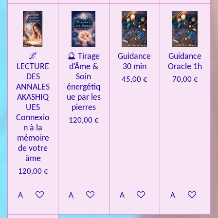
🌌
🔮 Tirage
Guidance
Guidance
LECTURE
d’Âme &
30 min
Oracle 1h
DES
Soin
45,00 €
70,00 €
ANNALES
énergétiq
AKASHIQ
ue par les
UES
pierres
Connexio
120,00 €
n à la
mémoire
de votre
âme
120,00 €
Ajouter au panier
Ajouter au panier
Ajouter au panier
Ajouter au pa