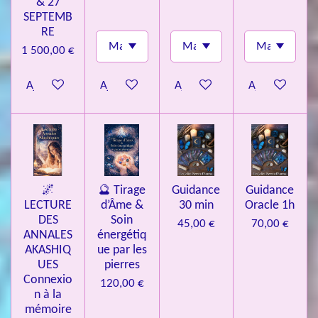
& 27
SEPTEMB
RE
1 500,00 €
Ajouter au panier
Ajouter au panier
Ajouter au panier
Ajouter au pa
🌌
🔮 Tirage
Guidance
Guidance
LECTURE
d’Âme &
30 min
Oracle 1h
DES
Soin
45,00 €
70,00 €
ANNALES
énergétiq
AKASHIQ
ue par les
UES
pierres
Connexio
120,00 €
n à la
mémoire