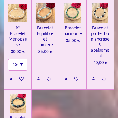
🌸
Bracelet
Bracelet
Bracelet
Bracelet
Équilibre
harmonie
protectio
Ménopau
et
n ancrage
35,00 €
se
Lumière
&
apaiseme
30,00 €
36,00 €
nt
40,00 €
Ajouter au panier
Ajouter au panier
Ajouter au panier
Ajouter au pa