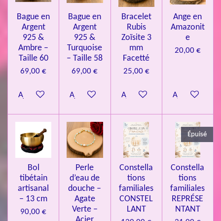
l
o
s
s
s
s
u
Bague en
Bague en
Bracelet
Ange en
n
a
Argent
Argent
Rubis
Amazonit
t
:
i
925 &
925 &
Zoïsite 3
e
4
o
Ambre –
Turquoise
mm
20,00 €
n
.
Taille 60
– Taille 58
Facetté
0
69,00 €
69,00 €
25,00 €
8
Ajouter au panier
Ajouter au panier
Ajouter au panier
Ajouter au pa
4
3
3
Épuisé
7
3
4
Bol
Perle
Constella
Constella
9
tibétain
d’eau de
tions
tions
artisanal
douche –
familiales
familiales
3
– 13 cm
Agate
CONSTEL
REPRÉSE
9
Verte –
LANT
NTANT
90,00 €
7
Acier