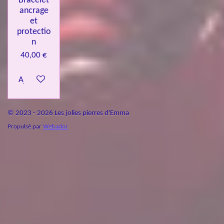
Bracelet
ancrage
et
protectio
n
40,00 €
Ajouter au panier
© 2023 - 2026 Les jolies pierres d'Emma
Propulsé par
Webador