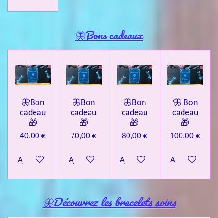
🦋Bons cadeaux
🦋Bon
🦋Bon
🦋Bon
🦋 Bon
cadeau
cadeau
cadeau
cadeau
🎁
🎁
🎁
🎁
40,00 €
70,00 €
80,00 €
100,00 €
Ajouter au panier
Ajouter au panier
Ajouter au panier
Ajouter au pa
🦋Découvrez les bracelets soins