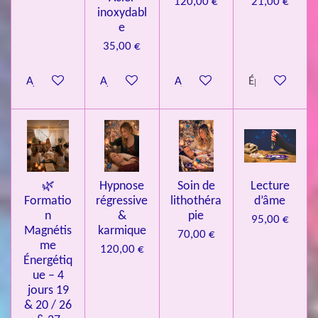
120,00 €
21,00 €
inoxydabl
6
e
é
35,00 €
t
o
Ajouter au panier
Ajouter au panier
Ajouter au panier
Épuisé
i
l
e
s
🌿
Hypnose
Soin de
Lecture
Formatio
régressive
lithothéra
d’âme
n
&
pie
95,00 €
Magnétis
karmique
70,00 €
me
120,00 €
Énergétiq
ue – 4
jours 19
& 20 / 26