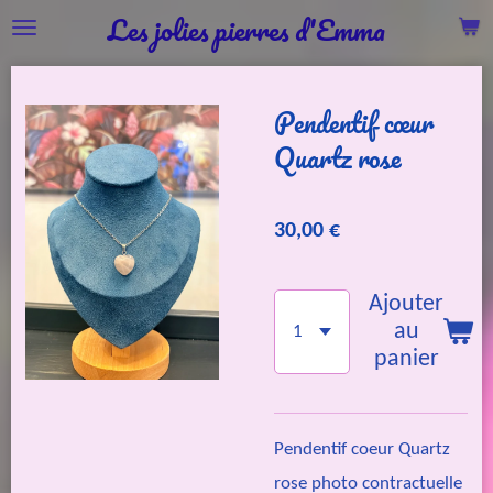
Les jolies pierres d'Emma
Passer
au
contenu
Pendentif cœur
principal
Quartz rose
30,00 €
Ajouter
au
panier
Pendentif coeur Quartz
rose photo contractuelle