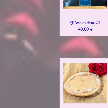
🦋Bon cadeau 🎁
40,00 €