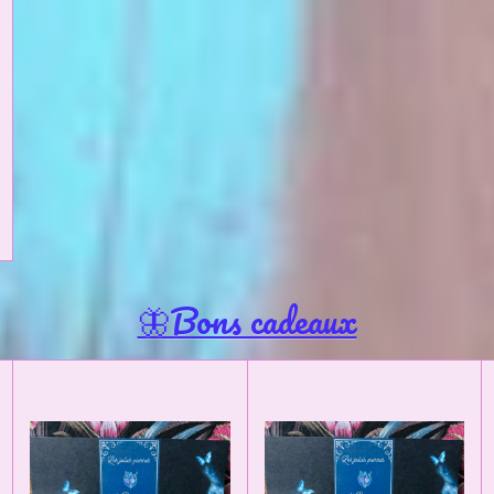
🦋Bons cadeaux