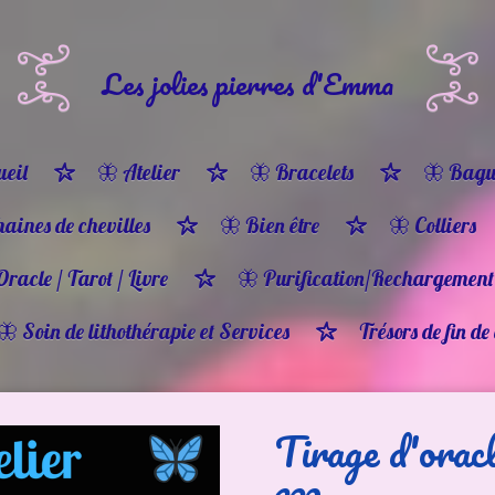
Les jolies pierres d'Emma
eil
🦋 Atelier
🦋 Bracelets
🦋 Bagu
haines de chevilles
🦋 Bien être
🦋 Colliers
Oracle / Tarot / Livre
🦋 Purification/Rechargement
🦋 Soin de lithothérapie et Services
Trésors de fin de
Tirage d'orac