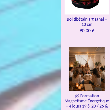
3
9
7
Bol tibétain artisanal –
13 cm
6
90,00 €
é
t
o
i
l
e
s
🌿 Formation
Magnétisme Énergétique
– 4 jours 19 & 20 / 26 &