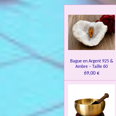
a
t
i
o
n
:
4
.
0
Bague en Argent 925 &
8
Ambre – Taille 60
4
69,00 €
3
3
7
3
4
9