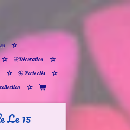
es
🦋Décoration
🦋 Porte clés
 collection
le Le 15