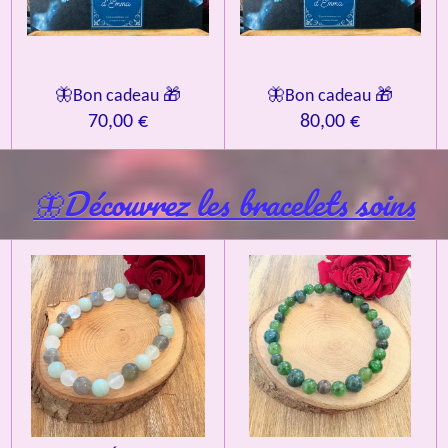
🦋Bon cadeau 🎁
🦋Bon cadeau 🎁
70,00 €
80,00 €
🦋Découvrez les bracelets soins