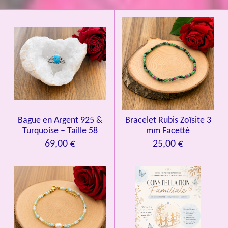
i
i
i
i
i
'
l
l
l
l
l
é
v
e
e
e
e
e
a
l
s
s
s
s
u
a
t
i
o
n
Bague en Argent 925 &
Bracelet Rubis Zoïsite 3
Turquoise – Taille 58
mm Facetté
69,00 €
25,00 €