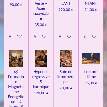
9
Verte –
LANT
NTANT
90,00 €
7
Acier
120,00 €
21,00 €
inoxydabl
6
e
é
35,00 €
t
o
Ajouter au panier
Ajouter au panier
Ajouter au panier
Épuisé
i
l
e
s
🌿
Hypnose
Soin de
Lecture
Formatio
régressive
lithothéra
d’âme
n
&
pie
95,00 €
Magnétis
karmique
70,00 €
me
120,00 €
Énergétiq
ue – 4