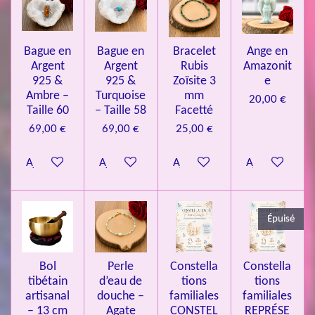
v
e
e
e
e
e
i
a
l
o
s
s
s
s
u
Bague en
Bague en
Bracelet
Ange en
n
a
Argent
Argent
Rubis
Amazonit
t
:
i
925 &
925 &
Zoïsite 3
e
4
o
Ambre –
Turquoise
mm
20,00 €
n
.
Taille 60
– Taille 58
Facetté
0
69,00 €
69,00 €
25,00 €
8
Ajouter au panier
Ajouter au panier
Ajouter au panier
Ajouter au pa
4
3
3
Épuisé
7
3
4
Bol
Perle
Constella
Constella
9
tibétain
d’eau de
tions
tions
artisanal
douche –
familiales
familiales
3
– 13 cm
Agate
CONSTEL
REPRÉSE