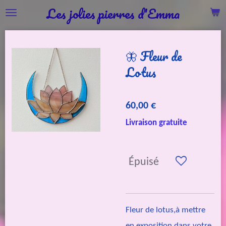
Les jolies pierres d'Emma
Passer
au
contenu
🦋 Fleur de
principal
Lotus
60,00 €
Livraison gratuite
Épuisé
Fleur de lotus,à mettre
en exposition dans votre