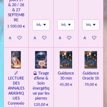
jours 19
& 20 / 26
& 27
SEPTEMB
RE
1 500,00 €
Ajouter au panier
Ajouter au panier
Ajouter au panier
Ajouter au pa
🌌
🔮 Tirage
Guidance
Guidance
LECTURE
d’Âme &
30 min
Oracle 1h
DES
Soin
45,00 €
70,00 €
ANNALES
énergétiq
AKASHIQ
ue par les
UES
pierres
Connexio
120,00 €