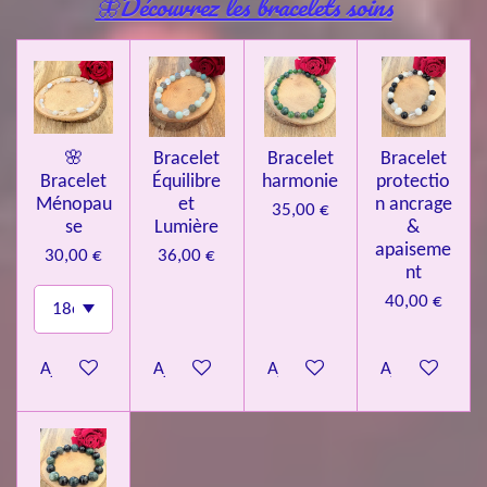
🦋Découvrez les bracelets soins
🌸
Bracelet
Bracelet
Bracelet
Bracelet
Équilibre
harmonie
protectio
Ménopau
et
n ancrage
35,00 €
se
Lumière
&
apaiseme
30,00 €
36,00 €
nt
40,00 €
Ajouter au panier
Ajouter au panier
Ajouter au panier
Ajouter au pa