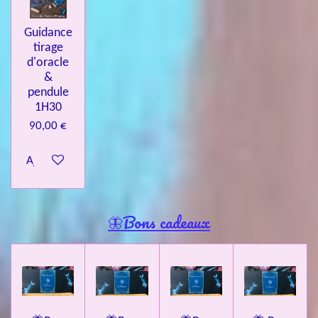
Guidance
tirage
d'oracle
&
pendule
1H30
90,00 €
Ajouter au panier
🦋Bons cadeaux