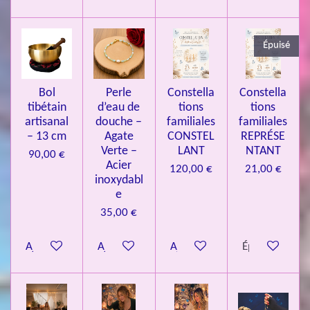
3
3
Épuisé
7
3
4
Bol
Perle
Constella
Constella
9
tibétain
d’eau de
tions
tions
artisanal
douche –
familiales
familiales
3
– 13 cm
Agate
CONSTEL
REPRÉSE
9
Verte –
LANT
NTANT
90,00 €
7
Acier
120,00 €
21,00 €
inoxydabl
6
e
é
35,00 €
t
o
Ajouter au panier
Ajouter au panier
Ajouter au panier
Épuisé
i
l
e
s