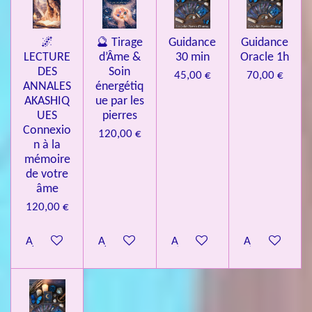
🌌
🔮 Tirage
Guidance
Guidance
LECTURE
d’Âme &
30 min
Oracle 1h
DES
Soin
45,00 €
70,00 €
ANNALES
énergétiq
AKASHIQ
ue par les
UES
pierres
Connexio
120,00 €
n à la
mémoire
de votre
âme
120,00 €
Ajouter au panier
Ajouter au panier
Ajouter au panier
Ajouter au pa