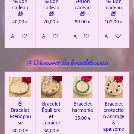
🦋Bon
🦋Bon
🦋Bon
🦋 Bon
cadeau
cadeau
cadeau
cadeau
🎁
🎁
🎁
🎁
40,00 €
70,00 €
80,00 €
100,00 €
Ajouter au panier
Ajouter au panier
Ajouter au panier
Ajouter au pa
🦋Découvrez les bracelets soins
🌸
Bracelet
Bracelet
Bracelet
Bracelet
Équilibre
harmonie
protectio
Ménopau
et
n ancrage
35,00 €
se
Lumière
&
apaiseme
30,00 €
36,00 €