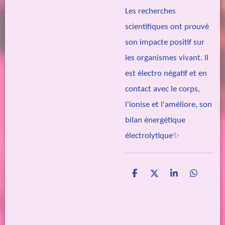
Les recherches
scientifiques ont prouvé
son impacte positif sur
les organismes vivant. Il
est électro négatif et en
contact avec le corps,
l'ionise et l'améliore, son
bilan énergétique
électrolytique✨
P
P
P
P
a
a
a
a
r
r
r
r
t
t
t
t
a
a
a
a
g
g
g
g