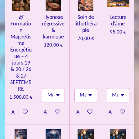
🌿
Hypnose
Soin de
Lecture
Formatio
régressive
lithothéra
d’âme
n
&
pie
95,00 €
Magnétis
karmique
70,00 €
me
120,00 €
Énergétiq
ue – 4
jours 19
& 20 / 26
& 27
SEPTEMB
RE
1 500,00 €
Ajouter au panier
Ajouter au panier
Ajouter au panier
Ajouter au pa