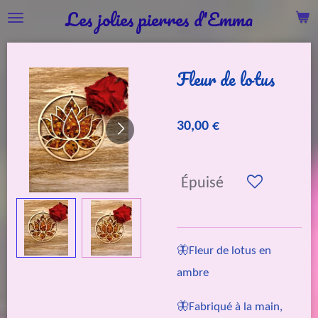
Les jolies pierres d'Emma
Passer
au
contenu
Fleur de lotus
principal
30,00 €
Épuisé
🦋Fleur de lotus en
ambre
🦋Fabriqué à la main,