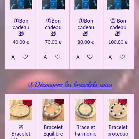
🦋Bon
🦋Bon
🦋Bon
🦋 Bon
cadeau
cadeau
cadeau
cadeau
🎁
🎁
🎁
🎁
40,00 €
70,00 €
80,00 €
100,00 €
Ajouter au panier
Ajouter au panier
Ajouter au panier
Ajouter au pa
🦋Découvrez les bracelets soins
🌸
Bracelet
Bracelet
Bracelet
Bracelet
Équilibre
harmonie
protectio