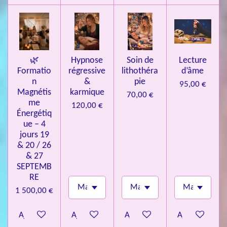
l
e
s
🌿
Hypnose
Soin de
Lecture
Formatio
régressive
lithothéra
d’âme
n
&
pie
95,00 €
Magnétis
karmique
70,00 €
me
120,00 €
Énergétiq
ue – 4
jours 19
& 20 / 26
& 27
SEPTEMB
RE
1 500,00 €
Ajouter au panier
Ajouter au panier
Ajouter au panier
Ajouter au pa