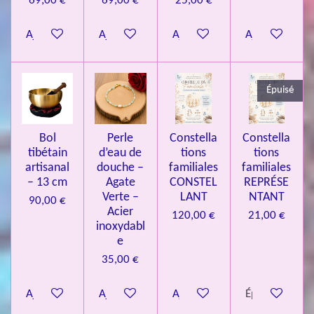
69,00 €
69,00 €
25,00 €
8
Ajouter au panier
Ajouter au panier
Ajouter au panier
Ajouter au pa
4
3
3
Épuisé
7
3
4
Bol
Perle
Constella
Constella
9
tibétain
d’eau de
tions
tions
artisanal
douche –
familiales
familiales
3
– 13 cm
Agate
CONSTEL
REPRÉSE
9
Verte –
LANT
NTANT
90,00 €
7
Acier
120,00 €
21,00 €
inoxydabl
6
e
é
35,00 €
t
o
Ajouter au panier
Ajouter au panier
Ajouter au panier
Épuisé
i