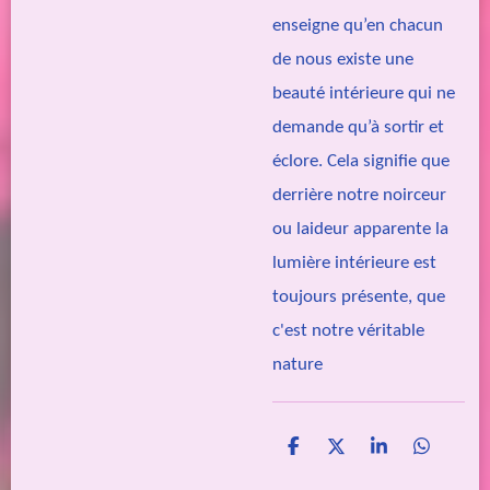
enseigne qu’en chacun
de nous existe une
beauté intérieure qui ne
demande qu’à sortir et
éclore. Cela signifie que
derrière notre noirceur
ou laideur apparente la
lumière intérieure est
toujours présente, que
c'est notre véritable
nature
P
P
P
P
a
a
a
a