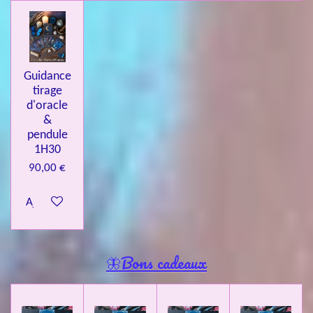
Guidance
tirage
d'oracle
&
pendule
1H30
90,00 €
Ajouter au panier
🦋Bons cadeaux