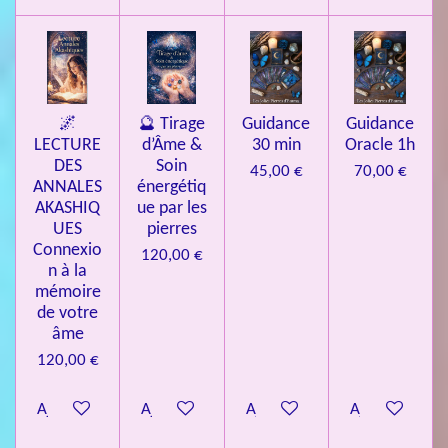
🌌
🔮 Tirage
Guidance
Guidance
LECTURE
d’Âme &
30 min
Oracle 1h
DES
Soin
45,00 €
70,00 €
ANNALES
énergétiq
AKASHIQ
ue par les
UES
pierres
Connexio
120,00 €
n à la
mémoire
de votre
âme
120,00 €
Ajouter au panier
Ajouter au panier
Ajouter au panier
Ajouter au pa