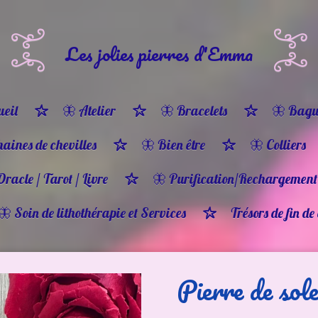
Les jolies pierres d'Emma
eil
🦋 Atelier
🦋 Bracelets
🦋 Bagu
haines de chevilles
🦋 Bien être
🦋 Colliers
Oracle / Tarot / Livre
🦋 Purification/Rechargement
🦋 Soin de lithothérapie et Services
Trésors de fin de
Pierre de sole