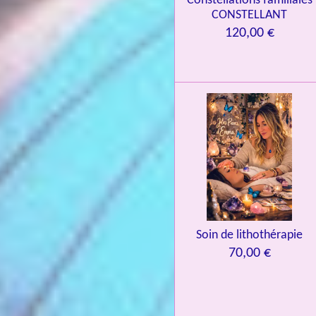
Constellations familiales
CONSTELLANT
é
120,00 €
t
o
i
l
e
s
Soin de lithothérapie
70,00 €