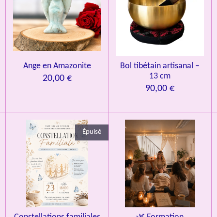
u
a
t
i
o
n
Ange en Amazonite
Bol tibétain artisanal –
13 cm
20,00 €
90,00 €
Épuisé