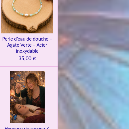
Perle d’eau de douche –
Agate Verte – Acier
inoxydable
35,00 €