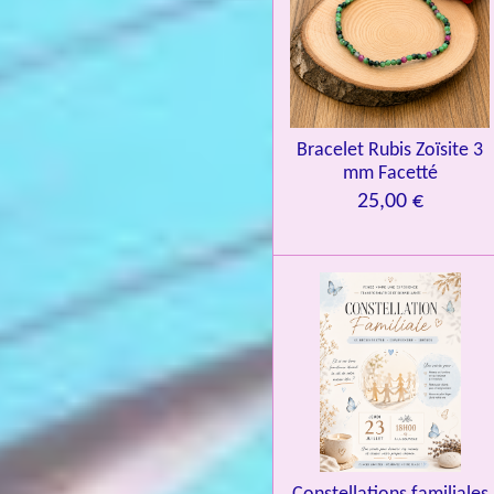
n
:
4
.
0
Bracelet Rubis Zoïsite 3
8
mm Facetté
4
25,00 €
3
3
7
3
4
9
3
9
7
6