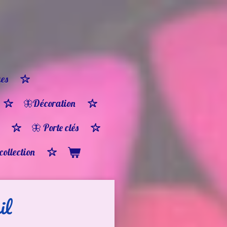
es
🦋Décoration
🦋 Porte clés
 collection
il