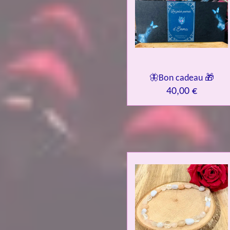
🦋Bon cadeau 🎁
40,00 €