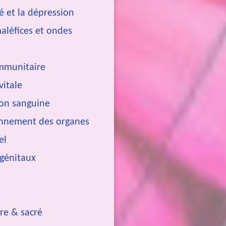
té et la dépression
aléfices et ondes
immunitaire
vitale
tion sanguine
onnement des organes
uel
 génitaux
ire & sacré