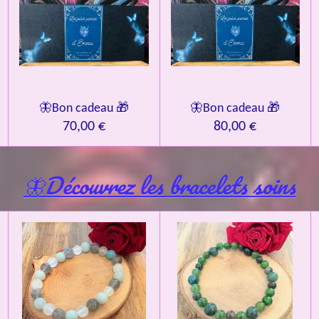
🦋Bon cadeau 🎁
🦋Bon cadeau 🎁
70,00 €
80,00 €
🦋Découvrez les bracelets soins