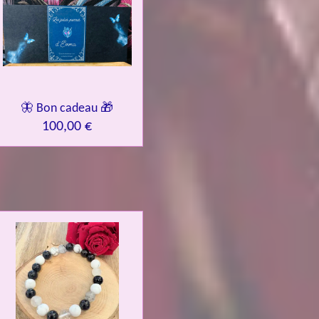
🦋 Bon cadeau 🎁
100,00 €