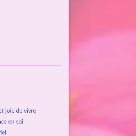
l
s
t joie de vivre
ce en soi
iel