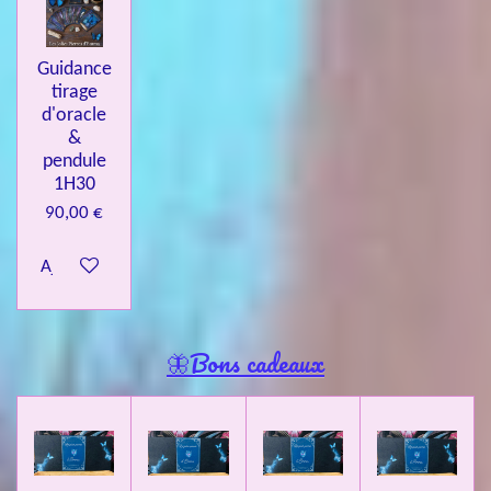
Guidance
tirage
d'oracle
&
pendule
1H30
90,00 €
Ajouter au panier
🦋Bons cadeaux