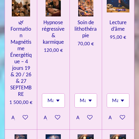
s
🌿
Hypnose
Soin de
Lecture
Formatio
régressive
lithothéra
d’âme
n
&
pie
95,00 €
Magnétis
karmique
70,00 €
me
120,00 €
Énergétiq
ue – 4
jours 19
& 20 / 26
& 27
SEPTEMB
RE
1 500,00 €
Ajouter au panier
Ajouter au panier
Ajouter au panier
Ajouter au pa