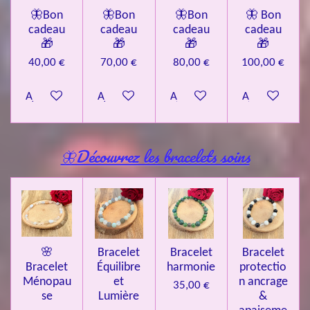
🦋Bon
🦋Bon
🦋Bon
🦋 Bon
cadeau
cadeau
cadeau
cadeau
🎁
🎁
🎁
🎁
40,00 €
70,00 €
80,00 €
100,00 €
Ajouter au panier
Ajouter au panier
Ajouter au panier
Ajouter au pa
🦋Découvrez les bracelets soins
🌸
Bracelet
Bracelet
Bracelet
Bracelet
Équilibre
harmonie
protectio
Ménopau
et
n ancrage
35,00 €
se
Lumière
&