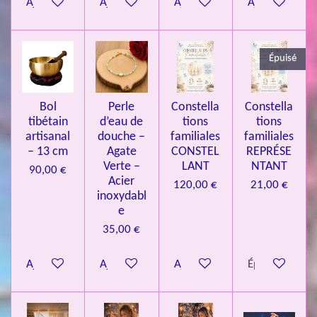
Ajouter au panier
Ajouter au panier
Ajouter au panier
Ajouter au pa
4
3
3
Épuisé
7
3
4
Bol
Perle
Constella
Constella
9
tibétain
d’eau de
tions
tions
artisanal
douche –
familiales
familiales
3
– 13 cm
Agate
CONSTEL
REPRÉSE
9
Verte –
LANT
NTANT
90,00 €
7
Acier
120,00 €
21,00 €
inoxydabl
6
e
é
35,00 €
t
o
Ajouter au panier
Ajouter au panier
Ajouter au panier
Épuisé
i
l
e