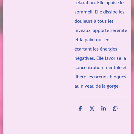
relaxation. Elle apaise le
sommeil. Elle dissipe les
douleurs à tous les
niveaux, apporte sérénité
et la paix tout en
écartant les énergies
négatives. Elle favorise la
concentration mentale et
libère les nœuds bloqués
au niveau de la gorge.
P
P
P
P
a
a
a
a
r
r
r
r
t
t
t
t
a
a
a
a