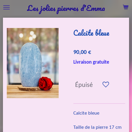
Les jolies pierres d'Emma
Passer
au
contenu
Calcite bleue
principal
90,00 €
Livraison gratuite
Épuisé
Calcite bleue
Taille de la pierre 17 cm