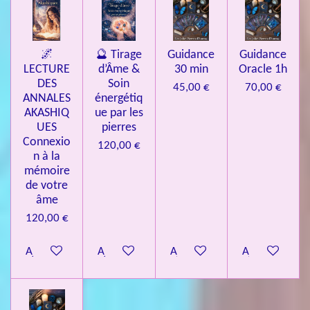
🌌
🔮 Tirage
Guidance
Guidance
LECTURE
d’Âme &
30 min
Oracle 1h
DES
Soin
45,00 €
70,00 €
ANNALES
énergétiq
AKASHIQ
ue par les
UES
pierres
Connexio
120,00 €
n à la
mémoire
de votre
âme
120,00 €
Ajouter au panier
Ajouter au panier
Ajouter au panier
Ajouter au pa