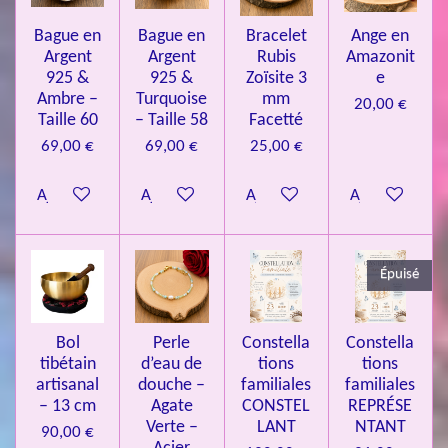
l
o
s
s
s
s
u
Bague en
Bague en
Bracelet
Ange en
n
a
Argent
Argent
Rubis
Amazonit
t
:
i
925 &
925 &
Zoïsite 3
e
4
o
Ambre –
Turquoise
mm
20,00 €
n
.
Taille 60
– Taille 58
Facetté
0
69,00 €
69,00 €
25,00 €
8
Ajouter au panier
Ajouter au panier
Ajouter au panier
Ajouter au pa
4
3
3
Épuisé
7
3
4
Bol
Perle
Constella
Constella
9
tibétain
d’eau de
tions
tions
artisanal
douche –
familiales
familiales
3
– 13 cm
Agate
CONSTEL
REPRÉSE
9
Verte –
LANT
NTANT
90,00 €
7