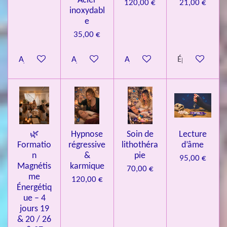
Acier
120,00 €
21,00 €
inoxydabl
6
e
é
35,00 €
t
o
Ajouter au panier
Ajouter au panier
Ajouter au panier
Épuisé
i
l
e
s
🌿
Hypnose
Soin de
Lecture
Formatio
régressive
lithothéra
d’âme
n
&
pie
95,00 €
Magnétis
karmique
70,00 €
me
120,00 €
Énergétiq
ue – 4
jours 19
& 20 / 26