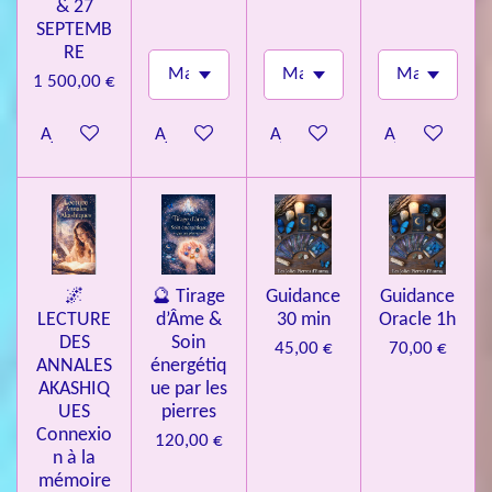
& 27
SEPTEMB
RE
1 500,00 €
Ajouter au panier
Ajouter au panier
Ajouter au panier
Ajouter au pa
🌌
🔮 Tirage
Guidance
Guidance
LECTURE
d’Âme &
30 min
Oracle 1h
DES
Soin
45,00 €
70,00 €
ANNALES
énergétiq
AKASHIQ
ue par les
UES
pierres
Connexio
120,00 €
n à la
mémoire