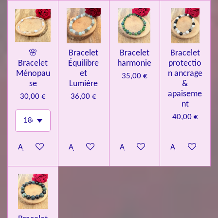
🌸
Bracelet
Bracelet
Bracelet
Bracelet
Équilibre
harmonie
protectio
Ménopau
et
n ancrage
35,00 €
se
Lumière
&
apaiseme
30,00 €
36,00 €
nt
40,00 €
Ajouter au panier
Ajouter au panier
Ajouter au panier
Ajouter au pa