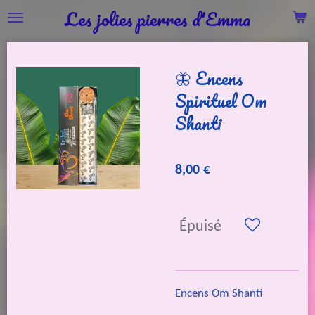
Les jolies pierres d'Emma
Passer
au
contenu
🦋 Encens
principal
Spirituel Om
Shanti
8,00 €
Épuisé
Encens Om Shanti