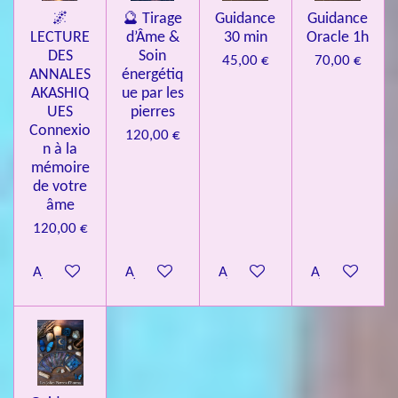
🌌
🔮 Tirage
Guidance
Guidance
LECTURE
d’Âme &
30 min
Oracle 1h
DES
Soin
45,00 €
70,00 €
ANNALES
énergétiq
AKASHIQ
ue par les
UES
pierres
Connexio
120,00 €
n à la
mémoire
de votre
âme
120,00 €
Ajouter au panier
Ajouter au panier
Ajouter au panier
Ajouter au pa