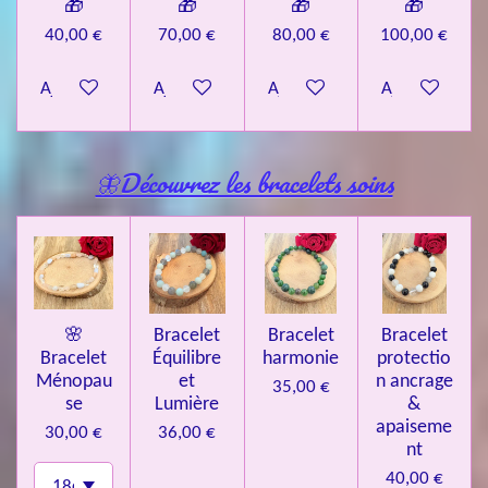
🎁
🎁
🎁
🎁
40,00 €
70,00 €
80,00 €
100,00 €
Ajouter au panier
Ajouter au panier
Ajouter au panier
Ajouter au pa
🦋Découvrez les bracelets soins
🌸
Bracelet
Bracelet
Bracelet
Bracelet
Équilibre
harmonie
protectio
Ménopau
et
n ancrage
35,00 €
se
Lumière
&
apaiseme
30,00 €
36,00 €
nt
40,00 €