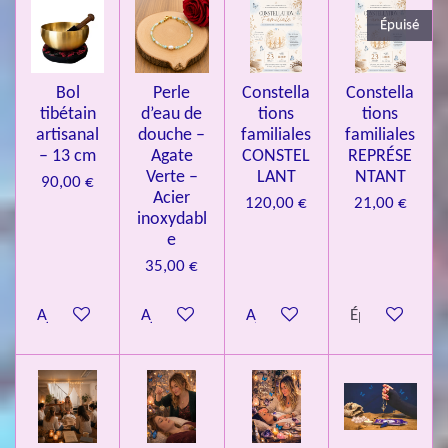
3
Épuisé
7
3
4
Bol
Perle
Constella
Constella
9
tibétain
d’eau de
tions
tions
artisanal
douche –
familiales
familiales
3
– 13 cm
Agate
CONSTEL
REPRÉSE
9
Verte –
LANT
NTANT
90,00 €
7
Acier
120,00 €
21,00 €
inoxydabl
6
e
é
35,00 €
t
o
Ajouter au panier
Ajouter au panier
Ajouter au panier
Épuisé
i
l
e
s