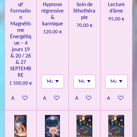
🌿
Hypnose
Soin de
Lecture
Formatio
régressive
lithothéra
d’âme
n
&
pie
95,00 €
Magnétis
karmique
70,00 €
me
120,00 €
Énergétiq
ue – 4
jours 19
& 20 / 26
& 27
SEPTEMB
RE
1 500,00 €
Ajouter au panier
Ajouter au panier
Ajouter au panier
Ajouter au pa