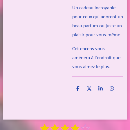
Un cadeau incroyable
pour ceux qui adorent un
beau parfum ou juste un
plaisir pour vous-même.
Cet encens vous
amènera à l'endroit que
vous aimez le plus.
P
P
P
P
a
a
a
a
r
r
r
r
t
t
t
t
a
a
a
a
g
g
g
g
e
e
e
e
1
2
3
4
5
E
r
r
r
r
É