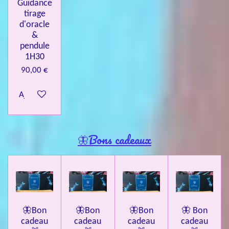
Guidance
tirage
d'oracle
&
pendule
1H30
90,00 €
Ajouter au panier
🦋Bons cadeaux
🦋Bon
🦋Bon
🦋Bon
🦋 Bon
cadeau
cadeau
cadeau
cadeau