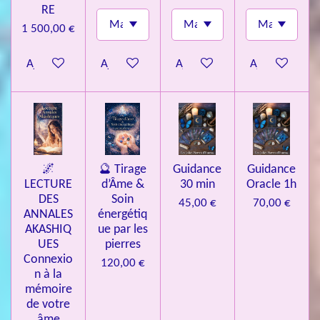
RE
1 500,00 €
Ajouter au panier
Ajouter au panier
Ajouter au panier
Ajouter au pa
🌌
🔮 Tirage
Guidance
Guidance
LECTURE
d’Âme &
30 min
Oracle 1h
DES
Soin
45,00 €
70,00 €
ANNALES
énergétiq
AKASHIQ
ue par les
UES
pierres
Connexio
120,00 €
n à la
mémoire
de votre
âme