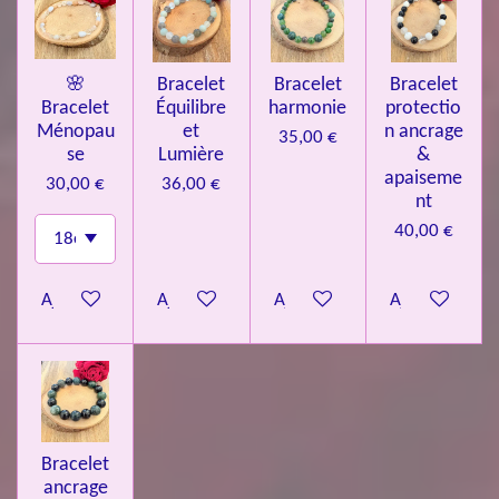
🌸
Bracelet
Bracelet
Bracelet
Bracelet
Équilibre
harmonie
protectio
Ménopau
et
n ancrage
35,00 €
se
Lumière
&
apaiseme
30,00 €
36,00 €
nt
40,00 €
Ajouter au panier
Ajouter au panier
Ajouter au panier
Ajouter au pa
Bracelet
ancrage