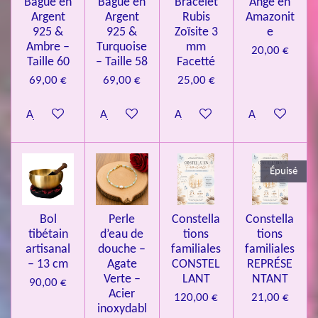
Bague en
Bague en
Bracelet
Ange en
n
a
Argent
Argent
Rubis
Amazonit
t
:
i
925 &
925 &
Zoïsite 3
e
4
o
Ambre –
Turquoise
mm
20,00 €
n
.
Taille 60
– Taille 58
Facetté
0
69,00 €
69,00 €
25,00 €
8
Ajouter au panier
Ajouter au panier
Ajouter au panier
Ajouter au pa
4
3
3
Épuisé
7
3
4
Bol
Perle
Constella
Constella
9
tibétain
d’eau de
tions
tions
artisanal
douche –
familiales
familiales
3
– 13 cm
Agate
CONSTEL
REPRÉSE
9
Verte –
LANT
NTANT
90,00 €
7
Acier
120,00 €
21,00 €
inoxydabl
6