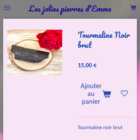
Les jolies pierres d'Emma
Passer
au
contenu
Tourmaline Noir
principal
brut
15,00 €
Ajouter
au
panier
Tourmaline noir brut