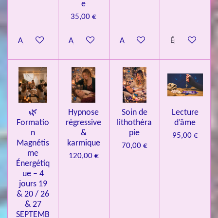
e
é
35,00 €
t
o
Ajouter au panier
Ajouter au panier
Ajouter au panier
Épuisé
i
l
e
s
🌿
Hypnose
Soin de
Lecture
Formatio
régressive
lithothéra
d’âme
n
&
pie
95,00 €
Magnétis
karmique
70,00 €
me
120,00 €
Énergétiq
ue – 4
jours 19
& 20 / 26
& 27
SEPTEMB