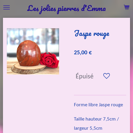
Les jolies pierres d'Emma
Passer
au
contenu
Jaspe rouge
principal
25,00 €
Épuisé
Forme libre Jaspe rouge
Taille hauteur 7,5cm /
largeur 5,5cm