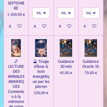
SEPTEMB
RE
1 500,00 €
Ajouter au panier
Ajouter au panier
Ajouter au panier
Ajouter au pa
🌌
🔮 Tirage
Guidance
Guidance
LECTURE
d’Âme &
30 min
Oracle 1h
DES
Soin
45,00 €
70,00 €
ANNALES
énergétiq
AKASHIQ
ue par les
UES
pierres
Connexio
120,00 €
n à la
mémoire
de votre