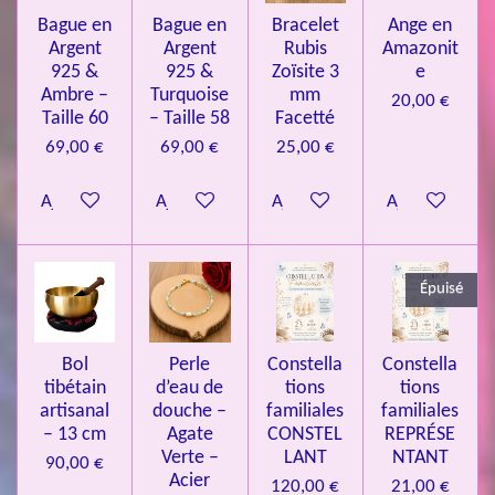
s
s
s
s
u
Bague en
Bague en
Bracelet
Ange en
n
a
Argent
Argent
Rubis
Amazonit
t
:
i
925 &
925 &
Zoïsite 3
e
4
o
Ambre –
Turquoise
mm
20,00 €
n
.
Taille 60
– Taille 58
Facetté
0
69,00 €
69,00 €
25,00 €
8
Ajouter au panier
Ajouter au panier
Ajouter au panier
Ajouter au pa
4
3
3
Épuisé
7
3
4
Bol
Perle
Constella
Constella
9
tibétain
d’eau de
tions
tions
artisanal
douche –
familiales
familiales
3
– 13 cm
Agate
CONSTEL
REPRÉSE
9
Verte –
LANT
NTANT
90,00 €
7
Acier
120,00 €
21,00 €