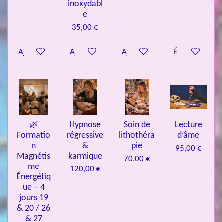
inoxydabl
6
e
é
35,00 €
t
o
Ajouter au panier
Ajouter au panier
Ajouter au panier
Épuisé
i
l
e
s
🌿
Hypnose
Soin de
Lecture
Formatio
régressive
lithothéra
d’âme
n
&
pie
95,00 €
Magnétis
karmique
70,00 €
me
120,00 €
Énergétiq
ue – 4
jours 19
& 20 / 26
& 27