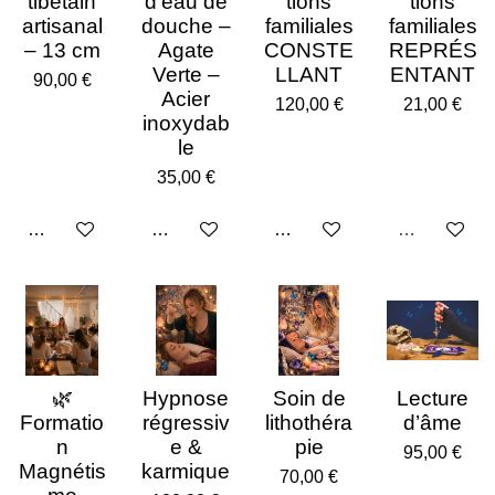
tibétain
d’eau de
tions
tions
artisanal
douche –
familiales
familiales
– 13 cm
Agate
CONSTE
REPRÉS
Verte –
LLANT
ENTANT
90,00 €
Acier
120,00 €
21,00 €
inoxydab
le
35,00 €
Ajouter au panier
Ajouter au panier
Ajouter au panier
Épuisé
🌿
Hypnose
Soin de
Lecture
Formatio
régressiv
lithothéra
d’âme
n
e &
pie
95,00 €
Magnétis
karmique
70,00 €