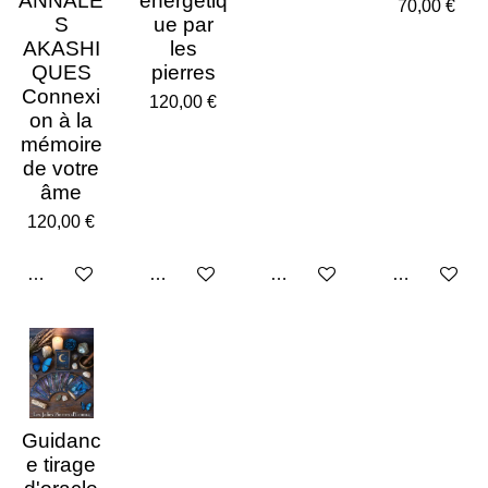
ANNALE
énergétiq
70,00 €
S
ue par
AKASHI
les
QUES
pierres
Connexi
120,00 €
on à la
mémoire
de votre
âme
120,00 €
Ajouter au panier
Ajouter au panier
Ajouter au panier
Ajouter au p
Guidanc
e tirage