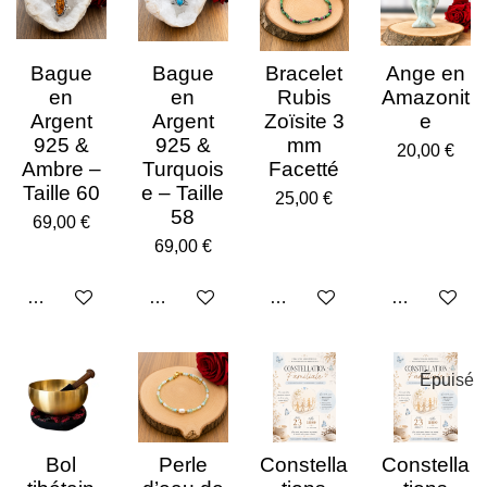
l
l
l
l
l
n
é
:
v
e
e
e
e
e
4
a
Bague
Bague
Bracelet
Ange en
.
l
s
s
s
s
0
u
en
en
Rubis
Amazonit
8
a
Argent
Argent
Zoïsite 3
e
4
t
925 &
925 &
mm
20,00 €
3
i
Ambre –
Turquois
Facetté
3
o
Taille 60
e – Taille
7
n
25,00 €
3
58
69,00 €
4
69,00 €
9
3
9
Ajouter au panier
Ajouter au panier
Ajouter au panier
Ajouter au p
7
6
é
t
Épuisé
o
i
l
e
Bol
Perle
Constella
Constella
s