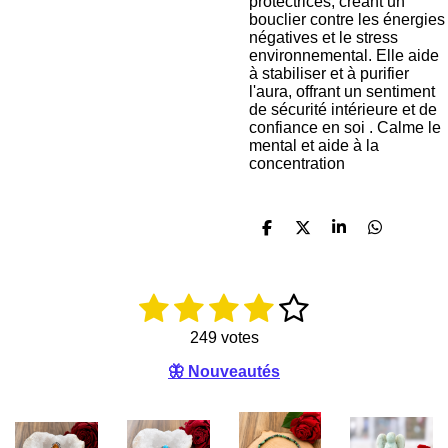
protectrices, créant un
bouclier contre les énergies
négatives et le stress
environnemental. Elle aide
à stabiliser et à purifier
l'aura, offrant un sentiment
de sécurité intérieure et de
confiance en soi . Calme le
mental et aide à la
concentration
P
P
P
P
a
a
a
a
r
r
r
r
t
t
t
t
a
a
a
a
1
2
3
4
5
É
E
g
g
g
g
v
n
e
e
e
e
é
é
é
é
é
a
v
249 votes
r
r
r
r
l
o
t
t
t
t
t
🦋 Nouveautés
u
y
a
e
o
o
o
o
o
t
r
i
i
i
i
i
i
l
o
'