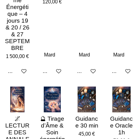
me
120,00 €
Énergéti
que – 4
jours 19
& 20 / 26
& 27
SEPTEM
BRE
1 500,00 €
Ajouter au panier
Ajouter au panier
Ajouter au panier
Ajouter au p
🌌
🔮 Tirage
Guidanc
Guidanc
LECTUR
d’Âme &
e 30 min
e Oracle
E DES
Soin
1h
45,00 €