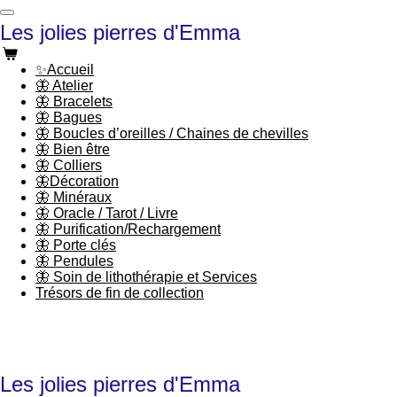
Passer
Les jolies pierres d'Emma
au
contenu
principal
✨Accueil
🦋 Atelier
🦋 Bracelets
🦋 Bagues
🦋 Boucles d’oreilles / Chaines de chevilles
🦋 Bien être
🦋 Colliers
🦋Décoration
🦋 Minéraux
🦋 Oracle / Tarot / Livre
🦋 Purification/Rechargement
🦋 Porte clés
🦋 Pendules
🦋 Soin de lithothérapie et Services
Trésors de fin de collection
Les jolies pierres d'Emma