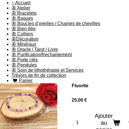
✨Accueil
🦋 Atelier
🦋 Bracelets
🦋 Bagues
🦋 Boucles d’oreilles / Chaines de chevilles
🦋 Bien être
🦋 Colliers
🦋Décoration
🦋 Minéraux
🦋 Oracle / Tarot / Livre
🦋 Purification/Rechargement
🦋 Porte clés
🦋 Pendules
🦋 Soin de lithothérapie et Services
Trésors de fin de collection
Panier
Fluorite
25,00 €
Ajouter
au