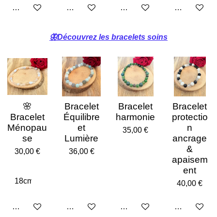
Ajouter au panier
Ajouter au panier
Ajouter au panier
Ajouter au p
🦋Découvrez les bracelets soins
🌸
Bracelet
Bracelet
Bracelet
Bracelet
Équilibre
harmonie
protectio
Ménopau
et
n
35,00 €
se
Lumière
ancrage
&
30,00 €
36,00 €
apaisem
ent
40,00 €
Ajouter au panier
Ajouter au panier
Ajouter au panier
Ajouter au p