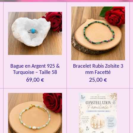
l
l
l
l
l
é
v
e
e
e
e
e
a
l
s
s
s
s
u
a
t
i
o
n
Bague en Argent 925 &
Bracelet Rubis Zoïsite 3
Turquoise – Taille 58
mm Facetté
69,00 €
25,00 €