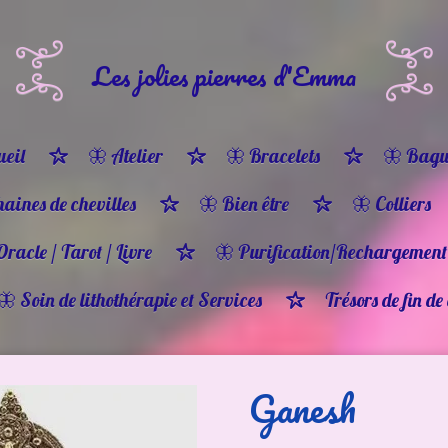
Les jolies pierres d'Emma
eil
🦋 Atelier
🦋 Bracelets
🦋 Bagu
haines de chevilles
🦋 Bien être
🦋 Colliers
Oracle / Tarot / Livre
🦋 Purification/Rechargement
🦋 Soin de lithothérapie et Services
Trésors de fin de
Ganesh