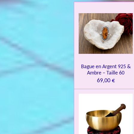
t
i
o
n
:
4
.
0
Bague en Argent 925 &
8
Ambre – Taille 60
4
69,00 €
3
3
7
3
4
9