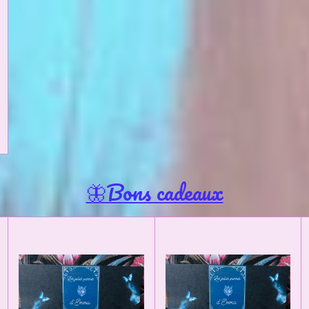
🦋Bons cadeaux