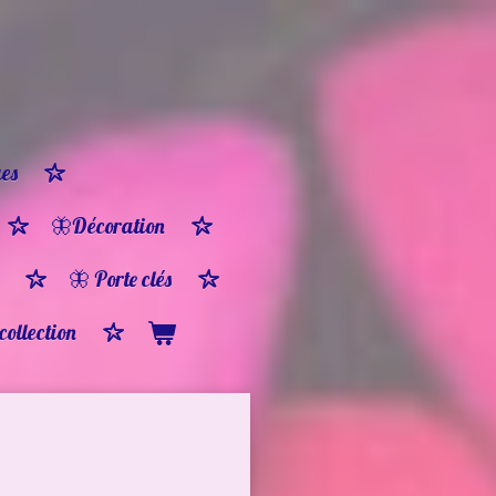
es
🦋Décoration
🦋 Porte clés
 collection