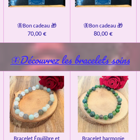
🦋Bon cadeau 🎁
🦋Bon cadeau 🎁
70,00 €
80,00 €
🦋Découvrez les bracelets soins
Bracelet Équilibre et
Bracelet harmonie