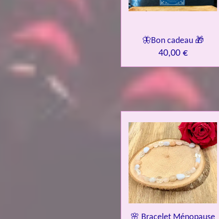
🦋Bon cadeau 🎁
40,00 €
🌸 Bracelet Ménopause