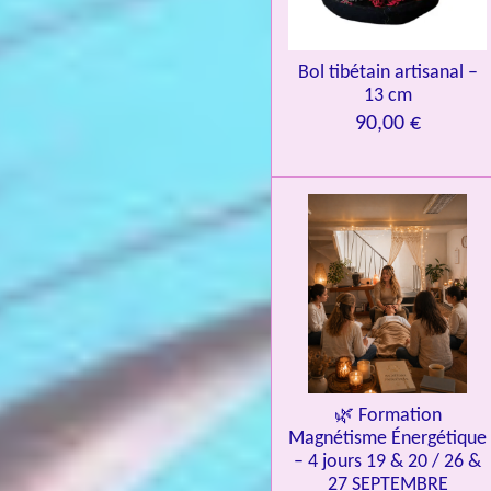
3
9
7
Bol tibétain artisanal –
13 cm
6
90,00 €
é
t
o
i
l
e
s
🌿 Formation
Magnétisme Énergétique
– 4 jours 19 & 20 / 26 &
27 SEPTEMBRE