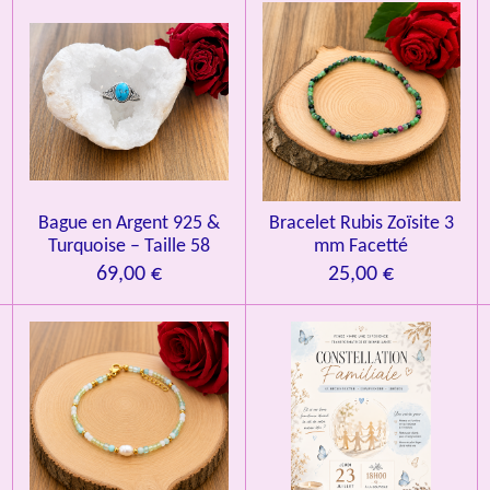
l
l
l
l
l
v
e
e
e
e
e
a
l
s
s
s
s
u
a
t
i
o
n
Bague en Argent 925 &
Bracelet Rubis Zoïsite 3
Turquoise – Taille 58
mm Facetté
69,00 €
25,00 €