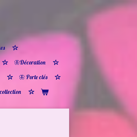
es
🦋Décoration
🦋 Porte clés
 collection