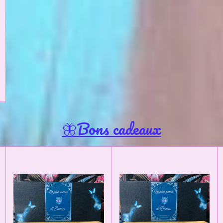
🦋Bons cadeaux