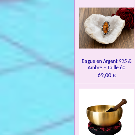
t
i
o
n
:
4
.
0
Bague en Argent 925 &
8
Ambre – Taille 60
4
69,00 €
3
3
7
3
4
9
3