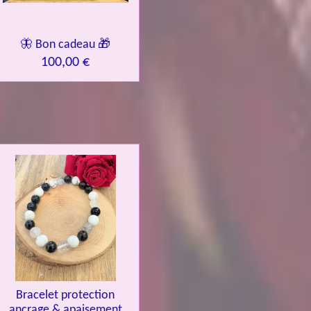
🦋 Bon cadeau 🎁
100,00 €
Bracelet protection
ancrage & apaisement