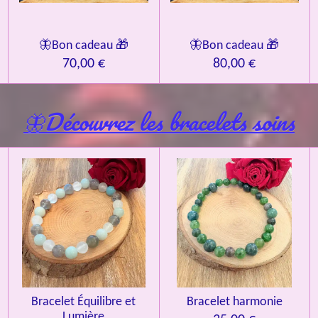
🦋Bon cadeau 🎁
🦋Bon cadeau 🎁
70,00 €
80,00 €
🦋Découvrez les bracelets soins
Bracelet Équilibre et
Bracelet harmonie
Lumière