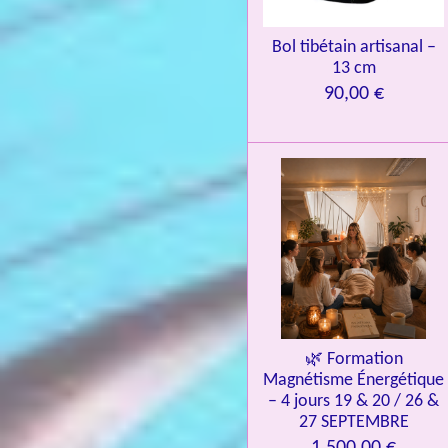
9
7
Bol tibétain artisanal –
13 cm
6
90,00 €
é
t
o
i
l
e
s
🌿 Formation
Magnétisme Énergétique
– 4 jours 19 & 20 / 26 &
27 SEPTEMBRE