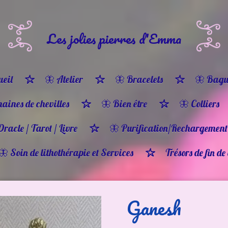
Les jolies pierres d'Emma
eil
🦋 Atelier
🦋 Bracelets
🦋 Bagu
haines de chevilles
🦋 Bien être
🦋 Colliers
Oracle / Tarot / Livre
🦋 Purification/Rechargement
🦋 Soin de lithothérapie et Services
Trésors de fin de
Ganesh