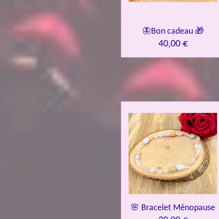
🦋Bon cadeau 🎁
40,00 €
🌸 Bracelet Ménopause