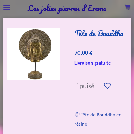
Les jolies pierres d'Emma
Passer
au
contenu
Tête de Bouddha
principal
70,00 €
Livraison gratuite
Épuisé
🦋 Tête de Bouddha en
résine