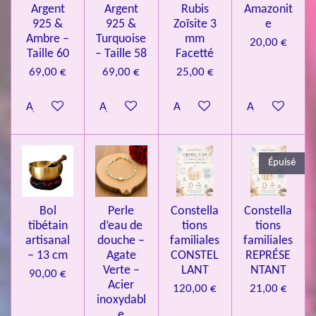
Argent
Argent
Rubis
Amazonit
t
:
i
925 &
925 &
Zoïsite 3
e
4
o
Ambre –
Turquoise
mm
20,00 €
n
.
Taille 60
– Taille 58
Facetté
0
69,00 €
69,00 €
25,00 €
8
Ajouter au panier
Ajouter au panier
Ajouter au panier
Ajouter au pa
4
3
3
Épuisé
7
3
4
Bol
Perle
Constella
Constella
9
tibétain
d’eau de
tions
tions
artisanal
douche –
familiales
familiales
3
– 13 cm
Agate
CONSTEL
REPRÉSE
9
Verte –
LANT
NTANT
90,00 €
7
Acier
120,00 €
21,00 €
inoxydabl
6
e