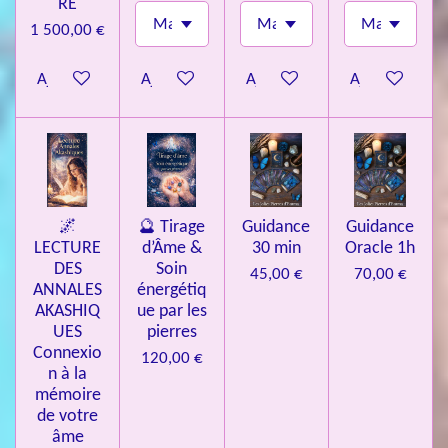
RE
1 500,00 €
Ajouter au panier
Ajouter au panier
Ajouter au panier
Ajouter au pa
🌌
🔮 Tirage
Guidance
Guidance
LECTURE
d’Âme &
30 min
Oracle 1h
DES
Soin
45,00 €
70,00 €
ANNALES
énergétiq
AKASHIQ
ue par les
UES
pierres
Connexio
120,00 €
n à la
mémoire
de votre
âme