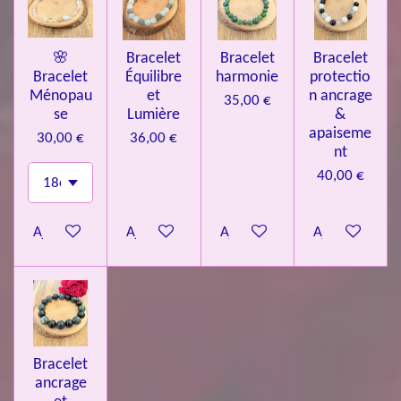
🌸
Bracelet
Bracelet
Bracelet
Bracelet
Équilibre
harmonie
protectio
Ménopau
et
n ancrage
35,00 €
se
Lumière
&
apaiseme
30,00 €
36,00 €
nt
40,00 €
Ajouter au panier
Ajouter au panier
Ajouter au panier
Ajouter au pa
Bracelet
ancrage