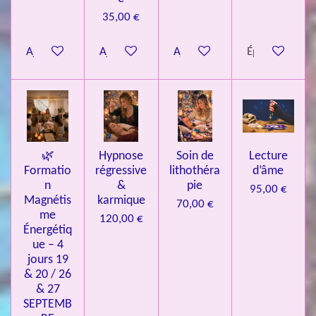
é
35,00 €
t
o
Ajouter au panier
Ajouter au panier
Ajouter au panier
Épuisé
i
l
e
s
🌿
Hypnose
Soin de
Lecture
Formatio
régressive
lithothéra
d’âme
n
&
pie
95,00 €
Magnétis
karmique
70,00 €
me
120,00 €
Énergétiq
ue – 4
jours 19
& 20 / 26
& 27
SEPTEMB