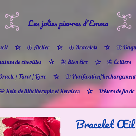
Les jolies pierres d'Emma
eil
🦋 Atelier
🦋 Bracelets
🦋 Bagu
haines de chevilles
🦋 Bien être
🦋 Colliers
Oracle / Tarot / Livre
🦋 Purification/Rechargement
🦋 Soin de lithothérapie et Services
Trésors de fin de
Bracelet Œil