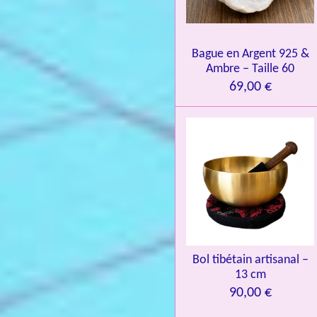
4
.
0
Bague en Argent 925 &
8
Ambre – Taille 60
4
69,00 €
3
3
7
3
4
9
3
9
7
Bol tibétain artisanal –
13 cm
6
90,00 €
é
t