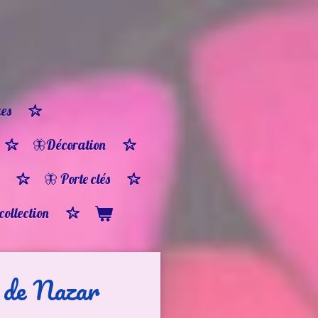
es
🦋Décoration
🦋 Porte clés
 collection
 de Nazar