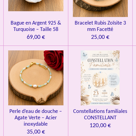
o
n
Bague en Argent 925 &
Bracelet Rubis Zoïsite 3
Turquoise – Taille 58
mm Facetté
69,00 €
25,00 €
Perle d’eau de douche –
Constellations familiales
Agate Verte – Acier
CONSTELLANT
inoxydable
120,00 €
35,00 €