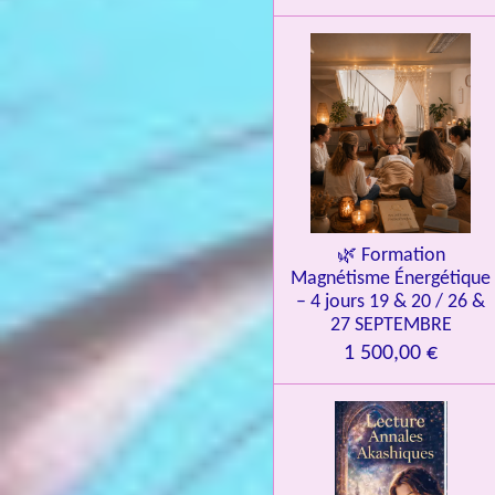
o
i
l
e
s
🌿 Formation
Magnétisme Énergétique
– 4 jours 19 & 20 / 26 &
27 SEPTEMBRE
1 500,00 €