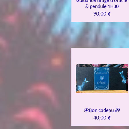
Guidance tirage d'oracle
& pendule 1H30
90,00 €
🦋Bon cadeau 🎁
40,00 €