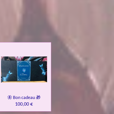
🦋 Bon cadeau 🎁
100,00 €