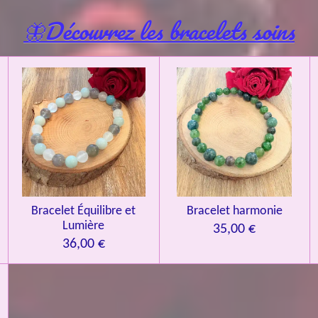
🦋Découvrez les bracelets soins
Bracelet Équilibre et
Bracelet harmonie
Lumière
35,00 €
36,00 €