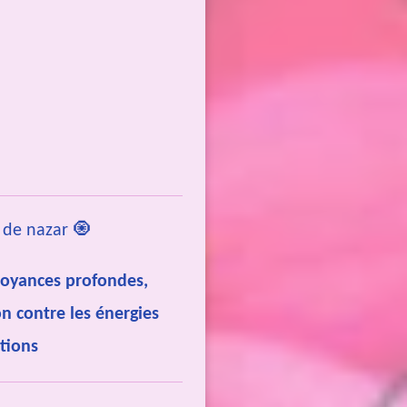
l de nazar 🧿
croyances profondes,
n contre les énergies
ctions