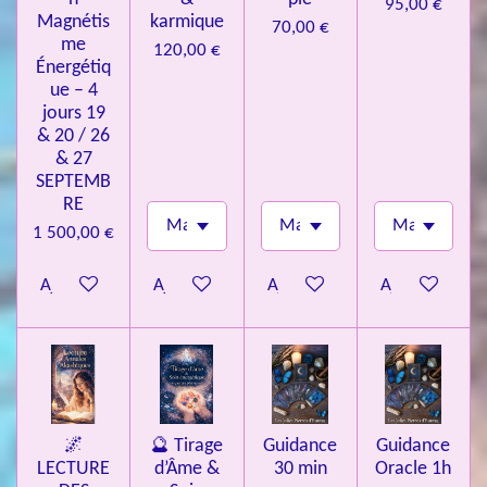
95,00 €
Magnétis
karmique
70,00 €
me
120,00 €
Énergétiq
ue – 4
jours 19
& 20 / 26
& 27
SEPTEMB
RE
1 500,00 €
Ajouter au panier
Ajouter au panier
Ajouter au panier
Ajouter au pa
🌌
🔮 Tirage
Guidance
Guidance
LECTURE
d’Âme &
30 min
Oracle 1h