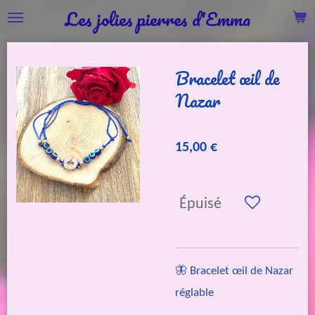
Les jolies pierres d'Emma
Passer
au
contenu
Bracelet œil de
principal
Nazar
15,00 €
Épuisé
🦋 Bracelet œil de Nazar
réglable