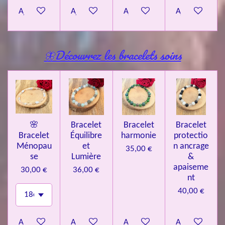
Ajouter au panier
Ajouter au panier
Ajouter au panier
Ajouter au pa
🦋Découvrez les bracelets soins
🌸
Bracelet
Bracelet
Bracelet
Bracelet
Équilibre
harmonie
protectio
Ménopau
et
n ancrage
35,00 €
se
Lumière
&
apaiseme
30,00 €
36,00 €
nt
40,00 €
Ajouter au panier
Ajouter au panier
Ajouter au panier
Ajouter au pa