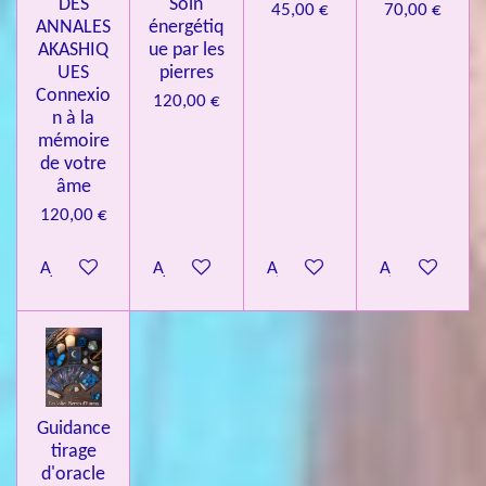
DES
Soin
45,00 €
70,00 €
ANNALES
énergétiq
AKASHIQ
ue par les
UES
pierres
Connexio
120,00 €
n à la
mémoire
de votre
âme
120,00 €
Ajouter au panier
Ajouter au panier
Ajouter au panier
Ajouter au pa
Guidance
tirage
d'oracle