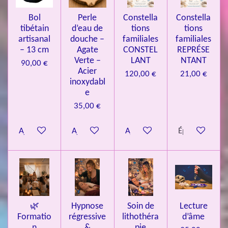
4
Bol
Perle
Constella
Constella
9
tibétain
d’eau de
tions
tions
artisanal
douche –
familiales
familiales
3
– 13 cm
Agate
CONSTEL
REPRÉSE
9
Verte –
LANT
NTANT
90,00 €
7
Acier
120,00 €
21,00 €
inoxydabl
6
e
é
35,00 €
t
o
Ajouter au panier
Ajouter au panier
Ajouter au panier
Épuisé
i
l
e
s
🌿
Hypnose
Soin de
Lecture
Formatio
régressive
lithothéra
d’âme
n
&
pie