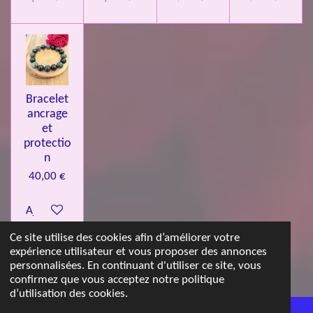
Bracelet
ancrage
et
protectio
n
40,00 €
Ajouter au panier
Ce site utilise des cookies afin d’améliorer votre
expérience utilisateur et vous proposer des annonces
© 2023 - 2026 Les jolies pierres d'Emma
personnalisées. En continuant d'utiliser ce site, vous
Propulsé par
Webador
confirmez que vous acceptez notre politique
d’utilisation des cookies.