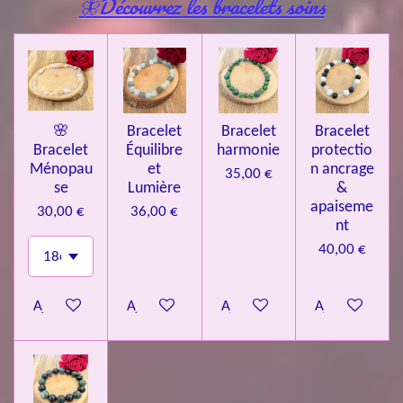
🦋Découvrez les bracelets soins
🌸
Bracelet
Bracelet
Bracelet
Bracelet
Équilibre
harmonie
protectio
Ménopau
et
n ancrage
35,00 €
se
Lumière
&
apaiseme
30,00 €
36,00 €
nt
40,00 €
Ajouter au panier
Ajouter au panier
Ajouter au panier
Ajouter au pa