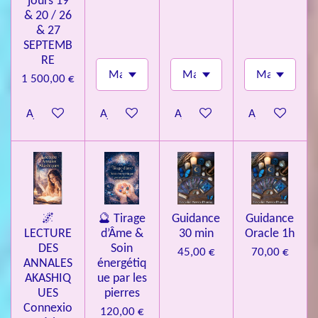
jours 19
& 20 / 26
& 27
SEPTEMB
RE
1 500,00 €
Ajouter au panier
Ajouter au panier
Ajouter au panier
Ajouter au pa
🌌
🔮 Tirage
Guidance
Guidance
LECTURE
d’Âme &
30 min
Oracle 1h
DES
Soin
45,00 €
70,00 €
ANNALES
énergétiq
AKASHIQ
ue par les
UES
pierres
Connexio
120,00 €