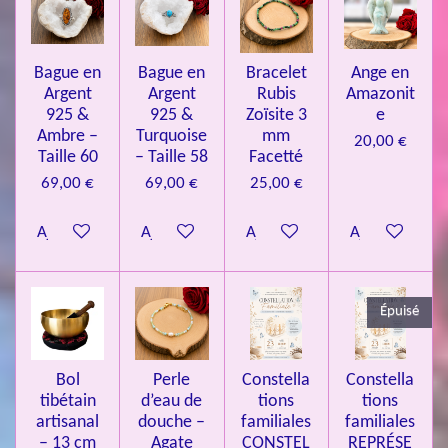
v
e
e
e
e
e
i
a
l
o
s
s
s
s
u
Bague en
Bague en
Bracelet
Ange en
n
a
Argent
Argent
Rubis
Amazonit
t
:
i
925 &
925 &
Zoïsite 3
e
4
o
Ambre –
Turquoise
mm
20,00 €
n
.
Taille 60
– Taille 58
Facetté
0
69,00 €
69,00 €
25,00 €
8
Ajouter au panier
Ajouter au panier
Ajouter au panier
Ajouter au pa
4
3
3
Épuisé
7
3
4
Bol
Perle
Constella
Constella
9
tibétain
d’eau de
tions
tions
artisanal
douche –
familiales
familiales
3
– 13 cm
Agate
CONSTEL
REPRÉSE