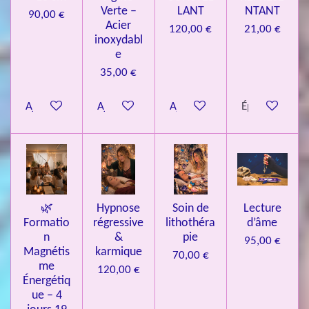
9
Verte –
LANT
NTANT
90,00 €
7
Acier
120,00 €
21,00 €
inoxydabl
6
e
é
35,00 €
t
o
Ajouter au panier
Ajouter au panier
Ajouter au panier
Épuisé
i
l
e
s
🌿
Hypnose
Soin de
Lecture
Formatio
régressive
lithothéra
d’âme
n
&
pie
95,00 €
Magnétis
karmique
70,00 €
me
120,00 €
Énergétiq
ue – 4