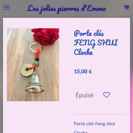
Les jolies pierres d'Emma
Passer
au
contenu
Porte clés
principal
FENG SHUI
Cloche
15,00 €
Épuisé
Porte clés Feng shui