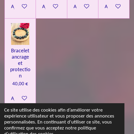
Ajouter au panier
Ajouter au panier
Ajouter au panier
Ajouter au pa
Bracelet
ancrage
et
protectio
n
40,00 €
Ajouter au panier
Ce site utilise des cookies afin d’améliorer votre
expérience utilisateur et vous proposer des annonces
© 2023 - 2026 Les jolies pierres d'Emma
personnalisées. En continuant d'utiliser ce site, vous
Propulsé par
Webador
confirmez que vous acceptez notre politique