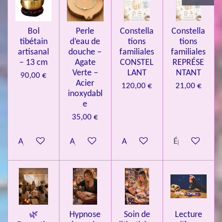
3
4
Bol
Perle
Constella
Constella
9
tibétain
d’eau de
tions
tions
artisanal
douche –
familiales
familiales
3
– 13 cm
Agate
CONSTEL
REPRÉSE
9
Verte –
LANT
NTANT
90,00 €
7
Acier
120,00 €
21,00 €
inoxydabl
6
e
é
35,00 €
t
o
Ajouter au panier
Ajouter au panier
Ajouter au panier
Épuisé
i
l
e
s
🌿
Hypnose
Soin de
Lecture