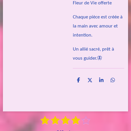
Fleur de Vie offerte
Chaque pièce est créée à
la main avec amour et
intention.
Un allié sacré, prêt à
vous guider.🦋
P
P
P
P
a
a
a
a
r
r
r
r
t
t
t
t
a
a
a
a
g
g
g
g
e
e
e
e
1
2
3
4
5
E
r
r
r
r
É
n
é
é
é
é
é
v
v