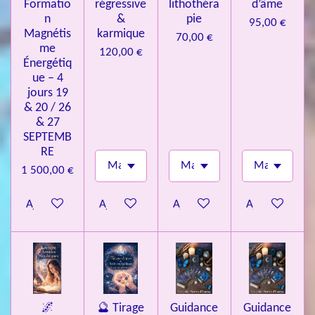
Formatio
régressive
lithothéra
d’âme
n
&
pie
95,00 €
Magnétis
karmique
70,00 €
me
120,00 €
Énergétiq
ue – 4
jours 19
& 20 / 26
& 27
SEPTEMB
RE
1 500,00 €
Ajouter au panier
Ajouter au panier
Ajouter au panier
Ajouter au pa
🌌
🔮 Tirage
Guidance
Guidance