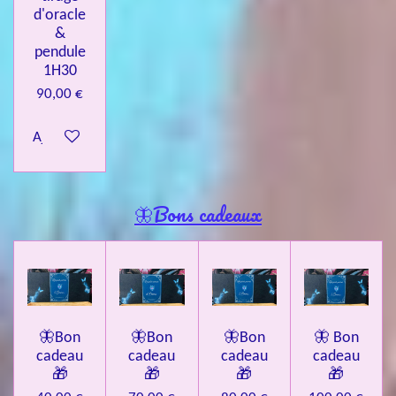
d'oracle
&
pendule
1H30
90,00 €
Ajouter au panier
🦋Bons cadeaux
🦋Bon
🦋Bon
🦋Bon
🦋 Bon
cadeau
cadeau
cadeau
cadeau
🎁
🎁
🎁
🎁