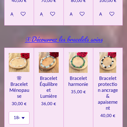
40,00 €
70,00 €
80,00 €
100,00 €
Ajouter au panier
Ajouter au panier
Ajouter au panier
Ajouter au pa
🦋Découvrez les bracelets soins
🌸
Bracelet
Bracelet
Bracelet
Bracelet
Équilibre
harmonie
protectio
Ménopau
et
n ancrage
35,00 €
se
Lumière
&
apaiseme
30,00 €
36,00 €
nt
40,00 €