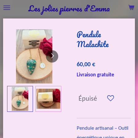
Les jolies pierres d'Emma
Passer
au
contenu
Pendule
principal
Malachite
60,00 €
Livraison gratuite
Épuisé
Pendule artisanal – Outil
énergétique unique en