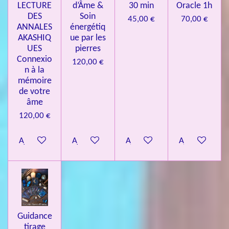
LECTURE
d’Âme &
30 min
Oracle 1h
DES
Soin
45,00 €
70,00 €
ANNALES
énergétiq
AKASHIQ
ue par les
UES
pierres
Connexio
120,00 €
n à la
mémoire
de votre
âme
120,00 €
Ajouter au panier
Ajouter au panier
Ajouter au panier
Ajouter au pa
Guidance
tirage