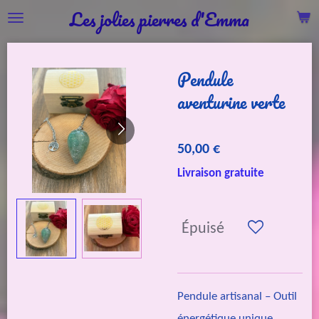
Les jolies pierres d'Emma
Passer
au
contenu
Pendule
principal
aventurine verte
50,00 €
Livraison gratuite
Épuisé
Pendule artisanal – Outil
énergétique unique