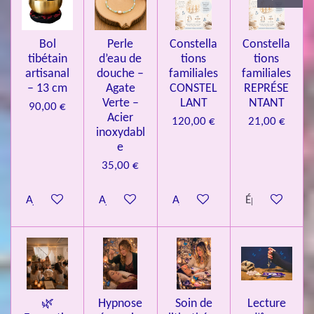
3
4
Bol
Perle
Constella
Constella
9
tibétain
d’eau de
tions
tions
artisanal
douche –
familiales
familiales
3
– 13 cm
Agate
CONSTEL
REPRÉSE
9
Verte –
LANT
NTANT
90,00 €
7
Acier
120,00 €
21,00 €
inoxydabl
6
e
é
35,00 €
t
o
Ajouter au panier
Ajouter au panier
Ajouter au panier
Épuisé
i
l
e
s
🌿
Hypnose
Soin de
Lecture