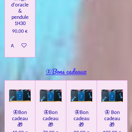
d'oracle
&
pendule
1H30
90,00 €
Ajouter au panier
🦋Bons cadeaux
🦋Bon
🦋Bon
🦋Bon
🦋 Bon
cadeau
cadeau
cadeau
cadeau
🎁
🎁
🎁
🎁