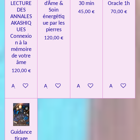
LECTURE
d’Âme &
30 min
Oracle 1h
DES
Soin
45,00 €
70,00 €
ANNALES
énergétiq
AKASHIQ
ue par les
UES
pierres
Connexio
120,00 €
n à la
mémoire
de votre
âme
120,00 €
Ajouter au panier
Ajouter au panier
Ajouter au panier
Ajouter au pa
Guidance
tirage