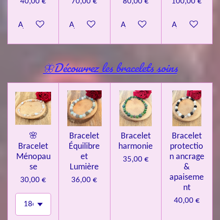
40,00 €
70,00 €
80,00 €
100,00 €
Ajouter au panier
Ajouter au panier
Ajouter au panier
Ajouter au pa
🦋Découvrez les bracelets soins
🌸
Bracelet
Bracelet
Bracelet
Bracelet
Équilibre
harmonie
protectio
Ménopau
et
n ancrage
35,00 €
se
Lumière
&
apaiseme
30,00 €
36,00 €
nt
40,00 €