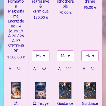
Formatio
régressive
lithothéra
d’âme
n
&
pie
95,00 €
Magnétis
karmique
70,00 €
me
120,00 €
Énergétiq
ue – 4
jours 19
& 20 / 26
& 27
SEPTEMB
RE
1 500,00 €
Ajouter au panier
Ajouter au panier
Ajouter au panier
Ajouter au pa
🌌
🔮 Tirage
Guidance
Guidance