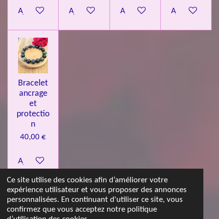
Ajouter au panier
Ajouter au panier
Ajouter au panier
Ajouter au pa
Bracelet
ancrage
et
protectio
n
40,00 €
Ajouter au panier
Ce site utilise des cookies afin d’améliorer votre
expérience utilisateur et vous proposer des annonces
© 2023 - 2026 Les jolies pierres d'Emma
personnalisées. En continuant d'utiliser ce site, vous
Propulsé par
Webador
confirmez que vous acceptez notre politique