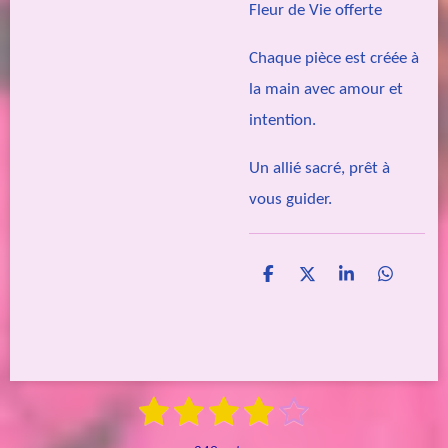
Fleur de Vie offerte
Chaque pièce est créée à
la main avec amour et
intention.
Un allié sacré, prêt à
vous guider.
P
P
P
P
a
a
a
a
r
r
r
r
t
t
t
t
a
a
a
a
g
g
g
g
e
e
e
e
1
2
3
4
5
E
r
r
r
r
É
n
é
é
é
é
é
v
v